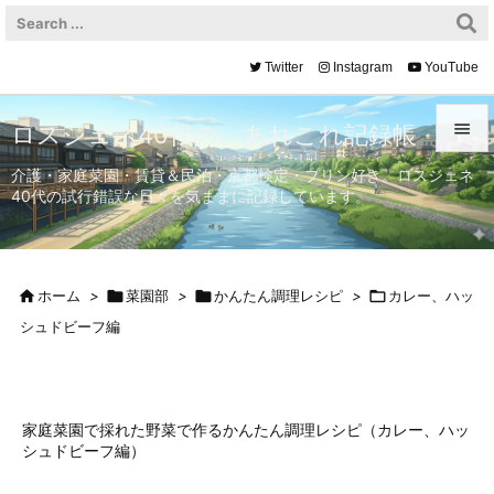
Twitter
Instagram
YouTube

ロスジェネ40代の、あれこれ記録帳

介護・家庭菜園・賃貸＆民泊・京都検定・プリン好き。ロスジェネ
40代の試行錯誤な日々を気ままに記録しています。
メニュ

サイド


ホーム
>

菜園部
>

かんたん調理レシピ
>

カレー、ハッ
前へ
シュドビーフ編

次へ

検索
家庭菜園で採れた野菜で作るかんたん調理レシピ（カレー、ハッ
シュドビーフ編）