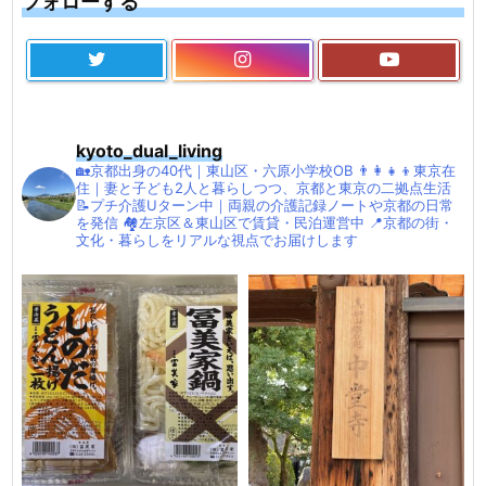
フォローする
kyoto_dual_living
🏡京都出身の40代｜東山区・六原小学校OB
👨‍👩‍👧‍👦東京在
住｜妻と子ども2人と暮らしつつ、京都と東京の二拠点生活
📝プチ介護Uターン中｜両親の介護記録ノートや京都の日常
を発信
🏘左京区＆東山区で賃貸・民泊運営中
📍京都の街・
文化・暮らしをリアルな視点でお届けします