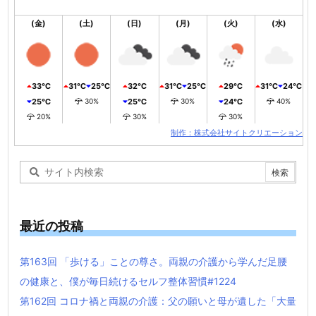
(金)
(土)
(日)
(月)
(火)
(水)
33℃
31℃
25℃
32℃
31℃
25℃
29℃
31℃
24℃
25℃
30%
25℃
30%
24℃
40%
20%
30%
30%
制作：株式会社サイトクリエーション
最近の投稿
第163回 「歩ける」ことの尊さ。両親の介護から学んだ足腰
の健康と、僕が毎日続けるセルフ整体習慣#1224
第162回 コロナ禍と両親の介護：父の願いと母が遺した「大量