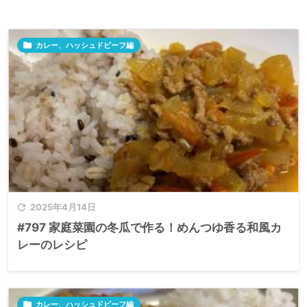

カレー、ハッシュドビーフ編

2025年4月14日
#797 家庭菜園の冬瓜で作る！めんつゆ香る和風カ
レーのレシピ

カレー、ハッシュドビーフ編