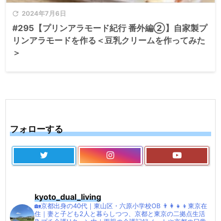

2024年7月6日
#295【プリンアラモード紀行 番外編②】自家製プ
リンアラモードを作る＜豆乳クリームを作ってみた
＞
フォローする
kyoto_dual_living
🏡京都出身の40代｜東山区・六原小学校OB
👨‍👩‍👧‍👦東京在
住｜妻と子ども2人と暮らしつつ、京都と東京の二拠点生活