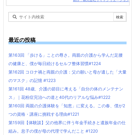
制作：株式会社サイトクリエーション
最近の投稿
第163回 「歩ける」ことの尊さ。両親の介護から学んだ足腰
の健康と、僕が毎日続けるセルフ整体習慣#1224
第162回 コロナ禍と両親の介護：父の願いと母が遺した「大量
のマスク」の記憶 #1223
第161回 48歳、介護の節目に考える「自分の体のメンテナン
ス」｜花粉症完治への道と40代のリアルな悩み#1222
第160回 両親の介護体験を「知恵」に変える。この春、僕が2
つの資格・講座に挑戦する理由#1221
第159回【体験談】父の他界に伴う年金手続きと遺族年金の仕
組み。息子の僕が母の代理で学んだこと #1220