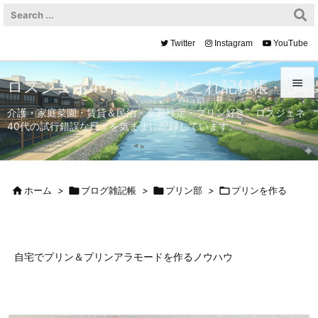
Twitter
Instagram
YouTube

ロスジェネ40代の、あれこれ記録帳

介護・家庭菜園・賃貸＆民泊・京都検定・プリン好き。ロスジェネ
40代の試行錯誤な日々を気ままに記録しています。
メニュ

サイド


ホーム
>

ブログ雑記帳
>

プリン部
>

プリンを作る
前へ

次へ

自宅でプリン＆プリンアラモードを作るノウハウ
検索