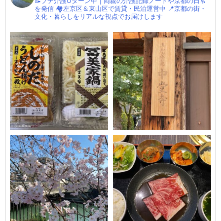
📝プチ介護Uターン中｜両親の介護記録ノートや京都の日常
を発信
🏘左京区＆東山区で賃貸・民泊運営中
📍京都の街・
文化・暮らしをリアルな視点でお届けします