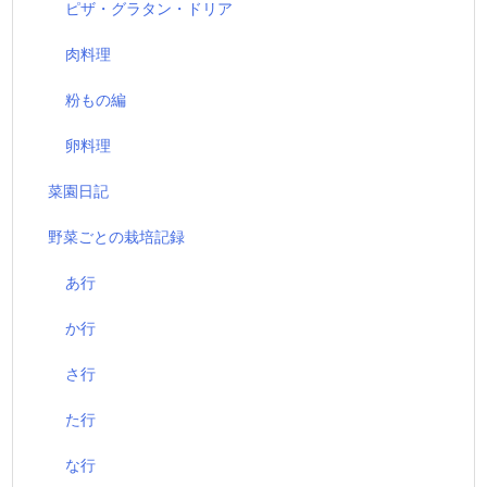
ピザ・グラタン・ドリア
肉料理
粉もの編
卵料理
菜園日記
野菜ごとの栽培記録
あ行
か行
さ行
た行
な行