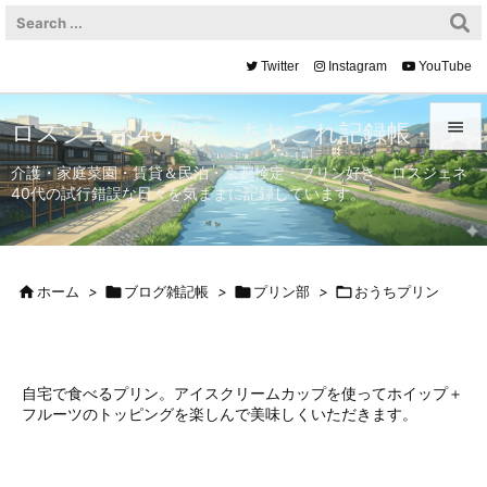
Twitter
Instagram
YouTube

ロスジェネ40代の、あれこれ記録帳

介護・家庭菜園・賃貸＆民泊・京都検定・プリン好き。ロスジェネ
40代の試行錯誤な日々を気ままに記録しています。
メニュ

サイド


ホーム
>

ブログ雑記帳
>

プリン部
>

おうちプリン
前へ

次へ

自宅で食べるプリン。アイスクリームカップを使ってホイップ＋
フルーツのトッピングを楽しんで美味しくいただきます。
検索