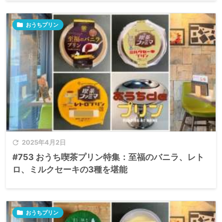

おうちプリン

2025年4月2日
#753 おうち喫茶プリン特集：至福のバニラ、レト
ロ、ミルクセーキの3種を堪能

おうちプリン