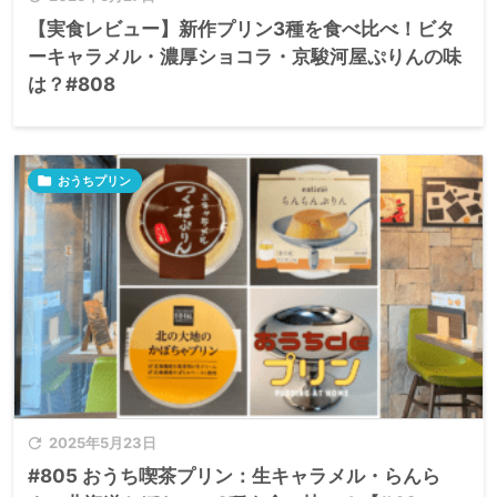
【実食レビュー】新作プリン3種を食べ比べ！ビタ
ーキャラメル・濃厚ショコラ・京駿河屋ぷりんの味
は？#808

おうちプリン

2025年5月23日
#805 おうち喫茶プリン：生キャラメル・らんら