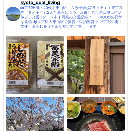
kyoto_dual_living
🏡京都出身の40代｜東山区・六原小学校OB
👨‍👩‍👧‍👦東京在
住｜妻と子ども2人と暮らしつつ、京都と東京の二拠点生活
📝プチ介護Uターン中｜両親の介護記録ノートや京都の日常
を発信
🏘左京区＆東山区で賃貸・民泊運営中
📍京都の街・
文化・暮らしをリアルな視点でお届けします