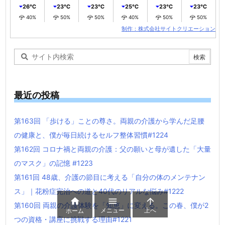
26℃
23℃
23℃
25℃
23℃
23℃
40%
50%
50%
40%
50%
50%
制作：株式会社サイトクリエーション
最近の投稿
第163回 「歩ける」ことの尊さ。両親の介護から学んだ足腰
の健康と、僕が毎日続けるセルフ整体習慣#1224
第162回 コロナ禍と両親の介護：父の願いと母が遺した「大量
のマスク」の記憶 #1223
第161回 48歳、介護の節目に考える「自分の体のメンテナン
ス」｜花粉症完治への道と40代のリアルな悩み#1222



第160回 両親の介護体験を「知恵」に変える。この春、僕が2
メニュー
上へ
ホーム
つの資格・講座に挑戦する理由#1221