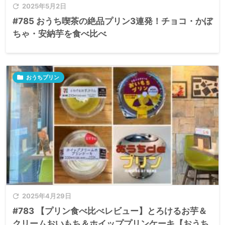

2025年5月2日
#785 おうち喫茶の絶品プリン3連発！チョコ・かぼ
ちゃ・安納芋を食べ比べ

おうちプリン

2025年4月29日
#783 【プリン食べ比べレビュー】とろけるお芋＆
クリームおいもち＆ホイッププリンケーキ【おうち