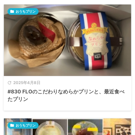

おうちプリン

2025年4月8日
#830 FLOのこだわりなめらかプリンと、最近食べ
たプリン

おうちプリン