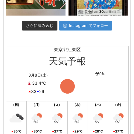
さらに読み込む
Instagram でフォロー
東京都江東区
天気予報
0%
8月8日(土)
33.4℃
33
26
(日)
(月)
(火)
(水)
(木)
(金)
35℃
30℃
27℃
29℃
28℃
27℃