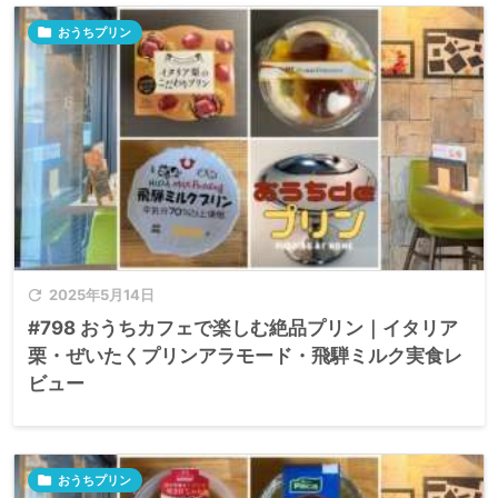

おうちプリン

2025年5月14日
#798 おうちカフェで楽しむ絶品プリン｜イタリア
栗・ぜいたくプリンアラモード・飛騨ミルク実食レ
ビュー

おうちプリン