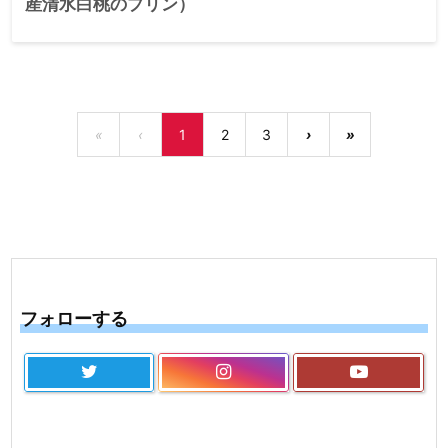
産清水白桃のプリン）
«
‹
1
2
3
›
»
フォローする