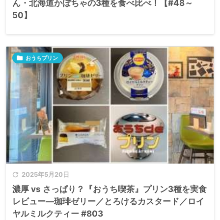
ん・北海道かぼちゃの3種を食べ比べ！【#48～
50】

おうちプリン

2025年5月20日
濃厚 vs さっぱり？『おうち喫茶』プリン3種を実食
レビュー—珈琲ゼリー／とろけるカスタード／ロイ
ヤルミルクティー #803