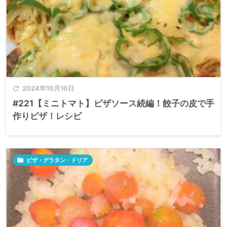

2024年10月10日
#221【ミニトマト】ピザソース続編！餃子の皮で手
作りピザ！レシピ

ピザ・グラタン・ドリア