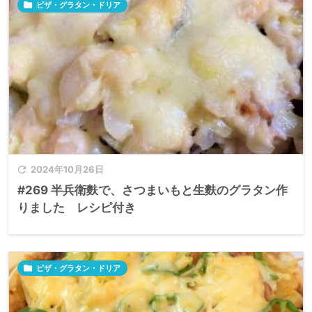

ピザ・グラタン・ドリア

2024年10月26日
#269 半兵衛麩で、さつまいもと生麩のグラタン作
りました レシピ付き

ピザ・グラタン・ドリア