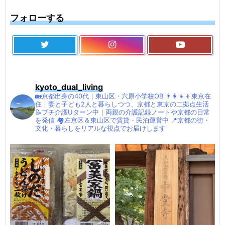
フォローする
kyoto_dual_living
🏡京都出身の40代｜東山区・六原小学校OB
👨‍👩‍👧‍👦東京在
住｜妻と子ども2人と暮らしつつ、京都と東京の二拠点生活
📝プチ介護Uターン中｜両親の介護記録ノートや京都の日常
を発信
🏘左京区＆東山区で賃貸・民泊運営中
📍京都の街・
文化・暮らしをリアルな視点でお届けします