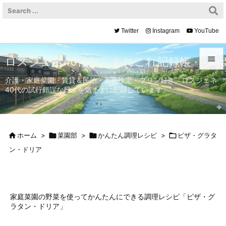
Twitter
Instagram
YouTube

ロスジェネ40代の、あれこれ記録帳

介護・家庭菜園・賃貸＆民泊・京都検定・プリン好き。ロスジェネ
40代の試行錯誤な日々を気ままに記録しています。
メニュ

サイド


ホーム
>

菜園部
>

かんたん調理レシピ
>

ピザ・グラタ
前へ
ン・ドリア

次へ

検索
家庭菜園の野菜を使ってかんたんにできる調理レシピ「ピザ・グ
ラタン・ドリア」