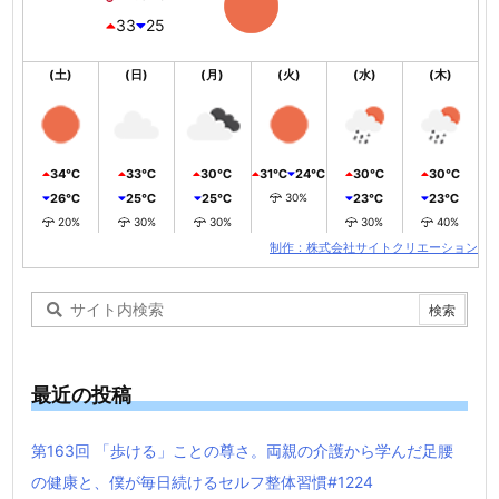
33
25
(土)
(日)
(月)
(火)
(水)
(木)
34℃
33℃
30℃
31℃
24℃
30℃
30℃
26℃
25℃
25℃
30%
23℃
23℃
20%
30%
30%
30%
40%
制作：株式会社サイトクリエーション
最近の投稿
第163回 「歩ける」ことの尊さ。両親の介護から学んだ足腰
の健康と、僕が毎日続けるセルフ整体習慣#1224