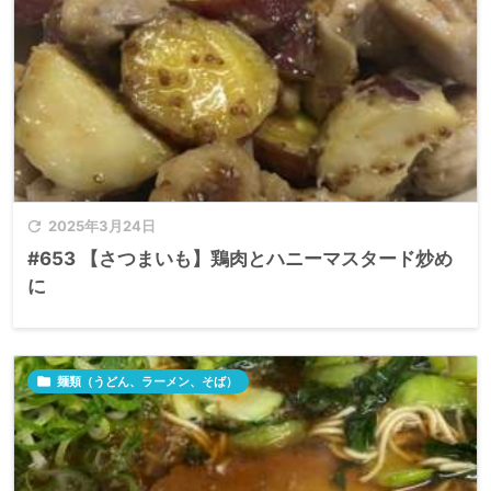

2025年3月24日
#653 【さつまいも】鶏肉とハニーマスタード炒め
に

麺類（うどん、ラーメン、そば）