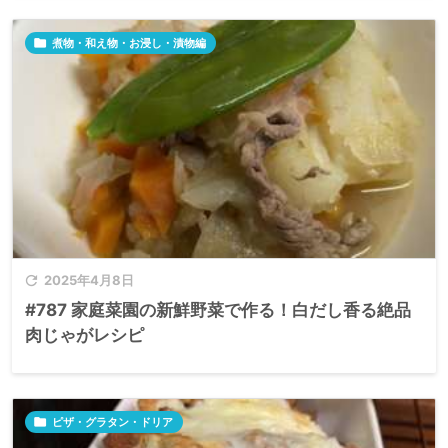

煮物・和え物・お浸し・漬物編

2025年4月8日
#787 家庭菜園の新鮮野菜で作る！白だし香る絶品
肉じゃがレシピ

ピザ・グラタン・ドリア