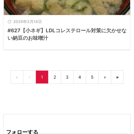

2025年3月14日
#627【小ネギ】LDLコレステロール対策に欠かせな
い納豆のお味噌汁
«
‹
1
2
3
4
5
›
»
フォローする