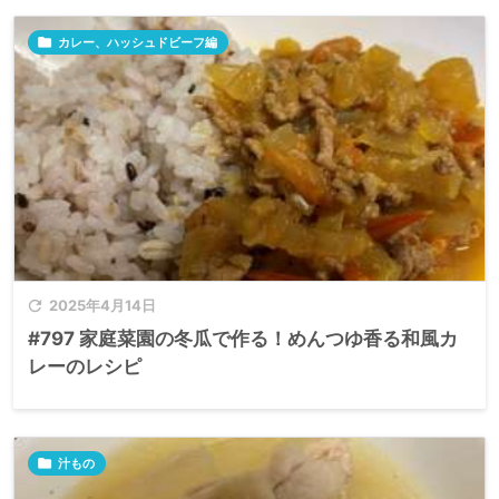

カレー、ハッシュドビーフ編

2025年4月14日
#797 家庭菜園の冬瓜で作る！めんつゆ香る和風カ
レーのレシピ

汁もの