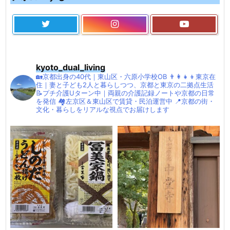
kyoto_dual_living
🏡京都出身の40代｜東山区・六原小学校OB
👨‍👩‍👧‍👦東京在
住｜妻と子ども2人と暮らしつつ、京都と東京の二拠点生活
📝プチ介護Uターン中｜両親の介護記録ノートや京都の日常
を発信
🏘左京区＆東山区で賃貸・民泊運営中
📍京都の街・
文化・暮らしをリアルな視点でお届けします