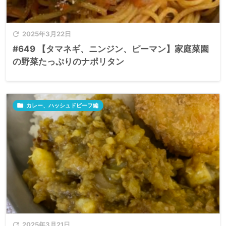

2025年3月22日
#649 【タマネギ、ニンジン、ピーマン】家庭菜園
の野菜たっぷりのナポリタン

カレー、ハッシュドビーフ編

2025年3月21日