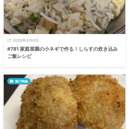

2025年4月6日
#781 家庭菜園の小ネギで作る！しらすの炊き込み
ご飯レシピ

揚げ物編