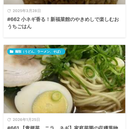

2025年3月28日
#662 小ネギ香る！新福菜館のやきめしで楽しむお
うちごはん

麺類（うどん、ラーメン、そば）

2026年1月25日
#661 【青梗菜、ニラ、ネギ】家庭菜園の収穫葉物