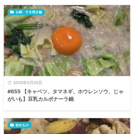

お鍋・すき焼き編

2025年3月25日
#655 【キャベツ、タマネギ、ホウレンソウ、じゃ
がいも】豆乳カルボナーラ鍋

炒めもの