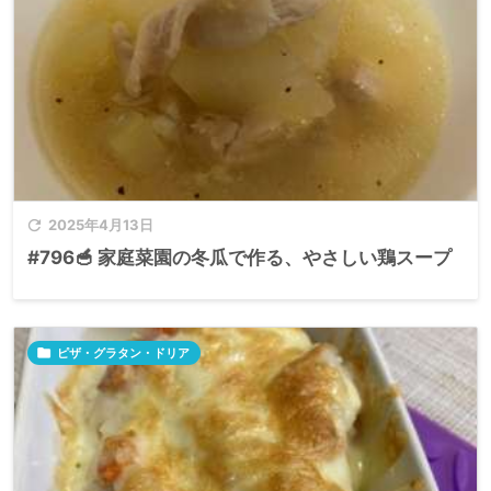

2025年4月13日
#796🥣 家庭菜園の冬瓜で作る、やさしい鶏スープ

ピザ・グラタン・ドリア