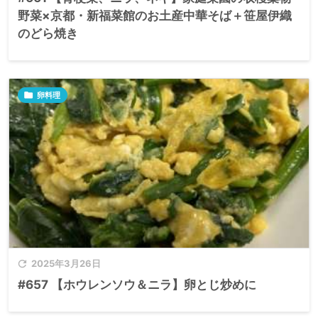
野菜×京都・新福菜館のお土産中華そば＋笹屋伊織
のどら焼き

卵料理

2025年3月26日
#657 【ホウレンソウ＆ニラ】卵とじ炒めに