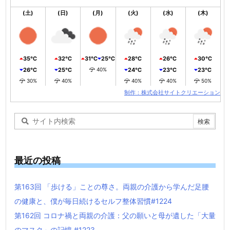
(土)
(日)
(月)
(火)
(水)
(木)
35℃
32℃
31℃
25℃
28℃
26℃
30℃
26℃
25℃
40%
24℃
23℃
23℃
30%
40%
40%
40%
50%
制作：株式会社サイトクリエーション
最近の投稿
第163回 「歩ける」ことの尊さ。両親の介護から学んだ足腰
の健康と、僕が毎日続けるセルフ整体習慣#1224
第162回 コロナ禍と両親の介護：父の願いと母が遺した「大量
のマスク」の記憶 #1223