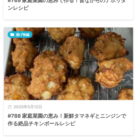
#789 家庭菜園の恵みで作る！昔ながらのナポリタ
ンレシピ

揚げ物編

2025年5月12日
#788 家庭菜園の恵み！新鮮タマネギとニンジンで
作る絶品チキンボールレシピ