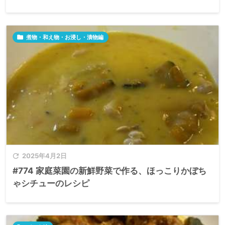

煮物・和え物・お浸し・漬物編

2025年4月2日
#774 家庭菜園の新鮮野菜で作る、ほっこりかぼち
ゃシチューのレシピ