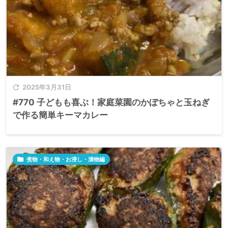

2025年3月31日
#770 子どもも喜ぶ！家庭菜園のかぼちゃと玉ねぎ
で作る簡単キーマカレー

煮物・和え物・お浸し・漬物編