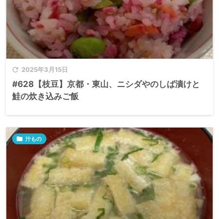

2025年3月15日
#628【枝豆】京都・東山、ニシダやのしば漬けと
鮭の炊き込みご飯

汁もの