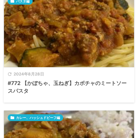

パスタ編

2024年8月28日
#772 【かぼちゃ、玉ねぎ】カボチャのミートソー
スパスタ

カレー、ハッシュドビーフ編