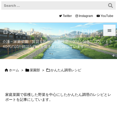
Twitter
Instagram
YouTube

ロスジェネ40代の、あれこれ記録帳

介護・家庭菜園・賃貸＆民泊・京都検定・プリン好き。ロスジェネ
40代の試行錯誤な日々を気ままに記録しています。
メニュ

サイド


ホーム
>

菜園部
>

かんたん調理レシピ
前へ

次へ

家庭菜園で収穫した野菜を中心にしたかんたん調理のレシピとレ
ポートを記事にしています。
検索