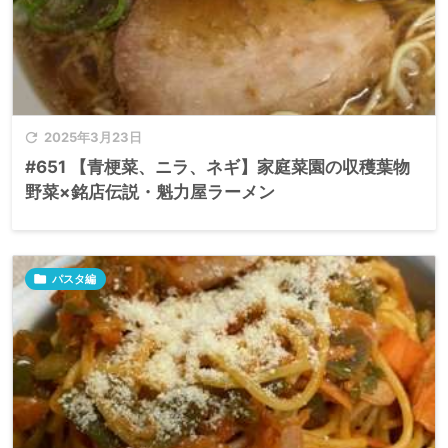

2025年3月23日
#651 【青梗菜、ニラ、ネギ】家庭菜園の収穫葉物
野菜×銘店伝説・魁力屋ラーメン

パスタ編