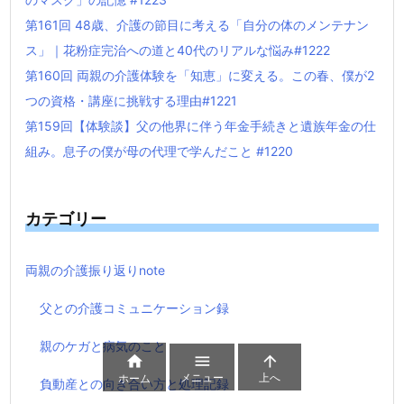
第161回 48歳、介護の節目に考える「自分の体のメンテナン
ス」｜花粉症完治への道と40代のリアルな悩み#1222
第160回 両親の介護体験を「知恵」に変える。この春、僕が2
つの資格・講座に挑戦する理由#1221
第159回【体験談】父の他界に伴う年金手続きと遺族年金の仕
組み。息子の僕が母の代理で学んだこと #1220
カテゴリー
両親の介護振り返りnote
父との介護コミュニケーション録
親のケガと病気のこと



メニュー
上へ
ホーム
負動産との向き合い方と処理記録