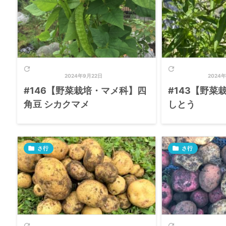


2024年9月22日
2024年
#146【野菜栽培・マメ科】四
#143【野菜
角豆 シカクマメ
しとう

さ行

さ行

