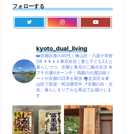
フォローする
kyoto_dual_living
🏡京都出身の40代｜東山区・六原小学校
OB
👨‍👩‍👧‍👦東京在住｜妻と子ども2人と
暮らしつつ、京都と東京の二拠点生活
📝
プチ介護Uターン中｜両親の介護記録ノ
ートや京都の日常を発信
🏘左京区＆東
山区で賃貸・民泊運営中
📍京都の街・文
化・暮らしをリアルな視点でお届けしま
す