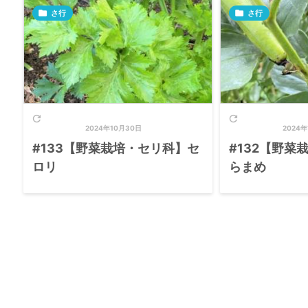

さ行

さ行


2024年10月30日
2024年
#133【野菜栽培・セリ科】セ
#132【野菜
ロリ
らまめ