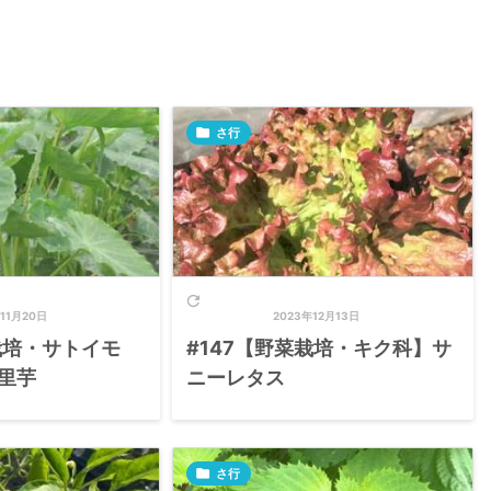

さ行

11月20日
2023年12月13日
栽培・サトイモ
#147【野菜栽培・キク科】サ
里芋
ニーレタス

さ行