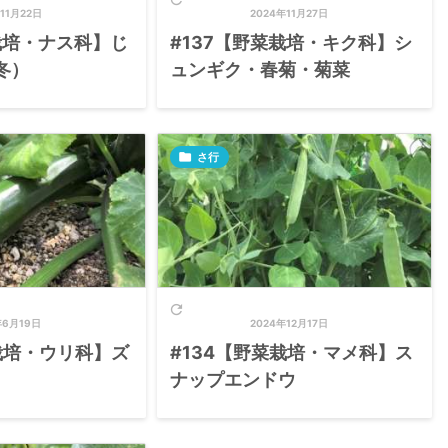
11月22日
2024年11月27日
栽培・ナス科】じ
#137【野菜栽培・キク科】シ
冬）
ュンギク・春菊・菊菜

さ行

年6月19日
2024年12月17日
栽培・ウリ科】ズ
#134【野菜栽培・マメ科】ス
ナップエンドウ