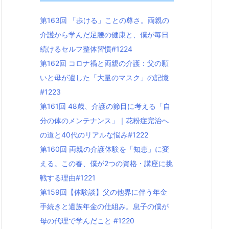
第163回 「歩ける」ことの尊さ。両親の
介護から学んだ足腰の健康と、僕が毎日
続けるセルフ整体習慣#1224
第162回 コロナ禍と両親の介護：父の願
いと母が遺した「大量のマスク」の記憶
#1223
第161回 48歳、介護の節目に考える「自
分の体のメンテナンス」｜花粉症完治へ
の道と40代のリアルな悩み#1222
第160回 両親の介護体験を「知恵」に変
える。この春、僕が2つの資格・講座に挑
戦する理由#1221
第159回【体験談】父の他界に伴う年金
手続きと遺族年金の仕組み。息子の僕が
母の代理で学んだこと #1220