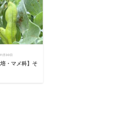
11月30日
栽培・マメ科】そ