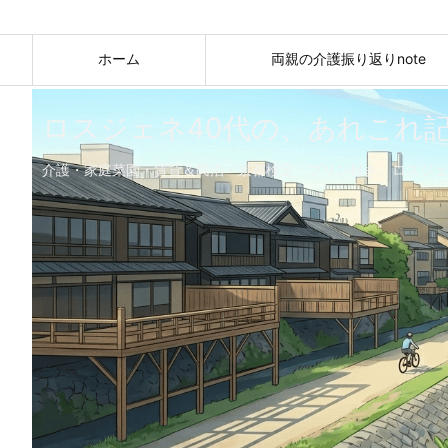
ホーム
両親の介護振り返りnote
ロスジェネ40代の、あれこれ
介護・家庭菜園・賃貸＆民泊・京都検定・プリン好き。ロスジェ