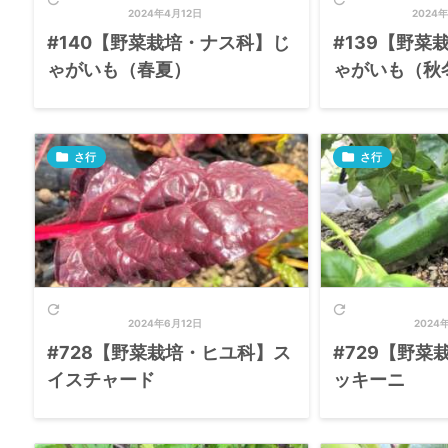
2024年4月12日
2024年
#140【野菜栽培・ナス科】じ
#139【野菜
ゃがいも（春夏）
ゃがいも（秋

さ行

さ行


2024年6月12日
2024
#728【野菜栽培・ヒユ科】ス
#729【野菜
イスチャード
ッキーニ