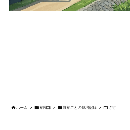

ホーム
>

菜園部
>

野菜ごとの栽培記録
>

さ行