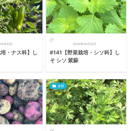

10月21日
2024年10月22日
栽培・ナス科】し
#141【野菜栽培・シソ科】し
そ シソ 紫蘇

さ行
