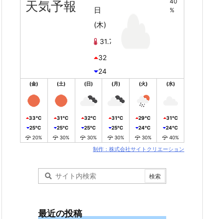
40
天気予報
日
%
(木)
31.7℃
32
24
(金)
(土)
(日)
(月)
(火)
(水)
33℃
31℃
32℃
31℃
29℃
31℃
25℃
25℃
25℃
25℃
24℃
24℃
20%
30%
30%
30%
30%
40%
制作：株式会社サイトクリエーション
最近の投稿