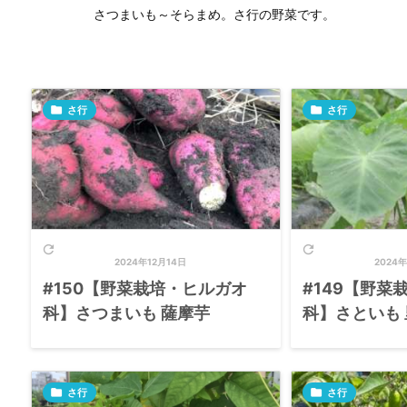
さつまいも～そらまめ。さ行の野菜です。

さ行

さ行


2024年12月14日
2024年
#150【野菜栽培・ヒルガオ
#149【野菜
科】さつまいも 薩摩芋
科】さといも 

さ行

さ行