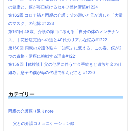
の健康と、僕が毎日続けるセルフ整体習慣#1224
第162回 コロナ禍と両親の介護：父の願いと母が遺した「大量
のマスク」の記憶 #1223
第161回 48歳、介護の節目に考える「自分の体のメンテナン
ス」｜花粉症完治への道と40代のリアルな悩み#1222
第160回 両親の介護体験を「知恵」に変える。この春、僕が2
つの資格・講座に挑戦する理由#1221
第159回【体験談】父の他界に伴う年金手続きと遺族年金の仕
組み。息子の僕が母の代理で学んだこと #1220
カテゴリー
両親の介護振り返りnote
父との介護コミュニケーション録