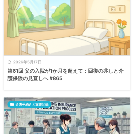

2026年5月17日
第61回 父の入院が1か月を超えて：回復の兆しと介
護保険の見直しへ #865

介護手続きと支援記録