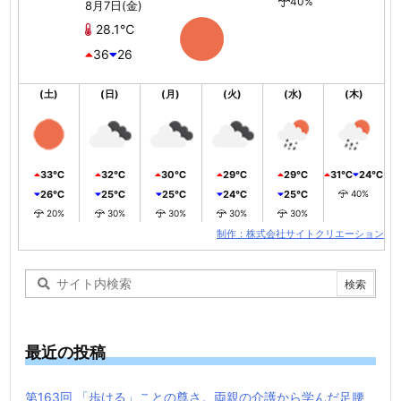
40%
8月7日(金)
28.1℃
36
26
(土)
(日)
(月)
(火)
(水)
(木)
33℃
32℃
30℃
29℃
29℃
31℃
24℃
26℃
25℃
25℃
24℃
25℃
40%
20%
30%
30%
30%
30%
制作：株式会社サイトクリエーション
最近の投稿
第163回 「歩ける」ことの尊さ。両親の介護から学んだ足腰