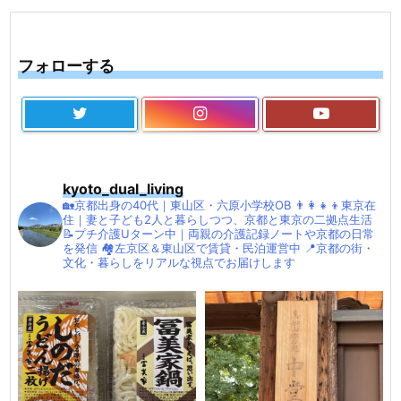
フォローする
kyoto_dual_living
🏡京都出身の40代｜東山区・六原小学校OB
👨‍👩‍👧‍👦東京在
住｜妻と子ども2人と暮らしつつ、京都と東京の二拠点生活
📝プチ介護Uターン中｜両親の介護記録ノートや京都の日常
を発信
🏘左京区＆東山区で賃貸・民泊運営中
📍京都の街・
文化・暮らしをリアルな視点でお届けします