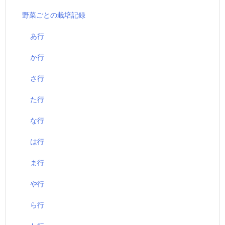
野菜ごとの栽培記録
あ行
か行
さ行
た行
な行
は行
ま行
や行
ら行