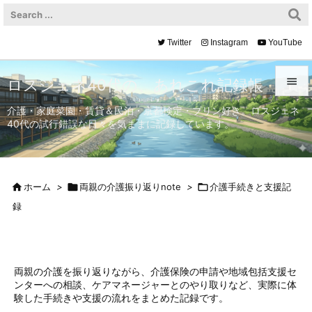
Twitter
Instagram
YouTube

ロスジェネ40代の、あれこれ記録帳

介護・家庭菜園・賃貸＆民泊・京都検定・プリン好き。ロスジェネ
40代の試行錯誤な日々を気ままに記録しています。
メニュ

サイド


ホーム
>

両親の介護振り返りnote
>

介護手続きと支援記
前へ
録

次へ

検索
両親の介護を振り返りながら、介護保険の申請や地域包括支援セ
ンターへの相談、ケアマネージャーとのやり取りなど、実際に体
験した手続きや支援の流れをまとめた記録です。