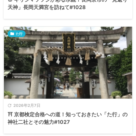
天神」長岡天満宮を訪ねて#1028

た行

2026年2月7日
⛩️ 京都検定合格への道！知っておきたい「た行」の
神社二社とその魅力#1027