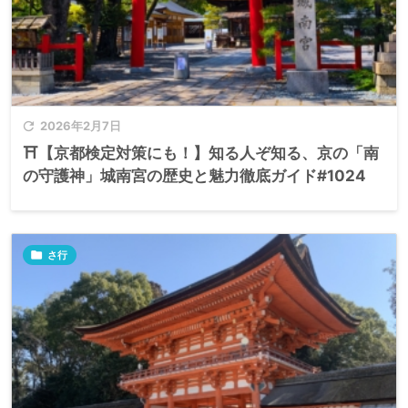

2026年2月7日
⛩️【京都検定対策にも！】知る人ぞ知る、京の「南
の守護神」城南宮の歴史と魅力徹底ガイド#1024

さ行