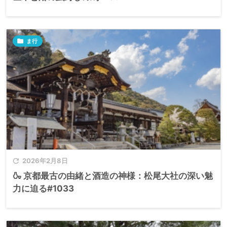

ま行

2026年2月8日
🍶 京都最古の由緒と酒造の神様：松尾大社の深い魅
力に迫る#1033