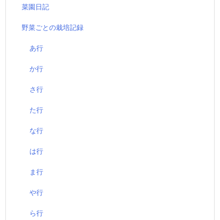
菜園日記
野菜ごとの栽培記録
あ行
か行
さ行
た行
な行
は行
ま行
や行
ら行