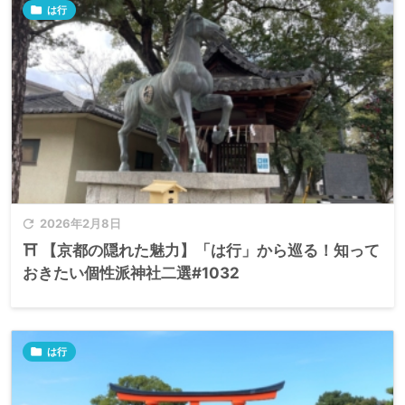

は行

2026年2月8日
⛩️ 【京都の隠れた魅力】「は行」から巡る！知って
おきたい個性派神社二選#1032

は行