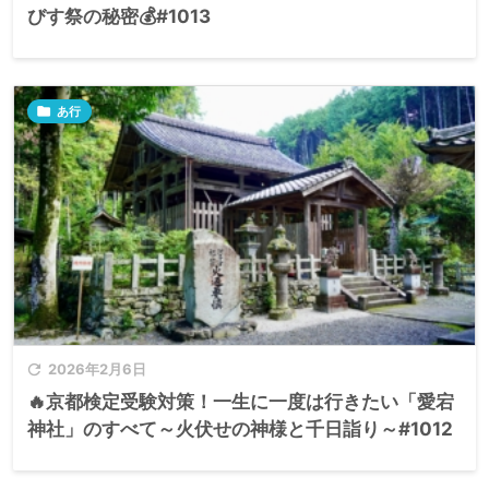
びす祭の秘密💰#1013

あ行

2026年2月6日
🔥京都検定受験対策！一生に一度は行きたい「愛宕
神社」のすべて～火伏せの神様と千日詣り～#1012