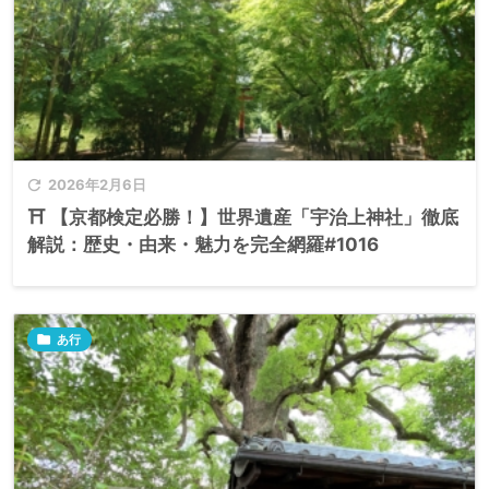

2026年2月6日
⛩️ 【京都検定必勝！】世界遺産「宇治上神社」徹底
解説：歴史・由来・魅力を完全網羅#1016

あ行