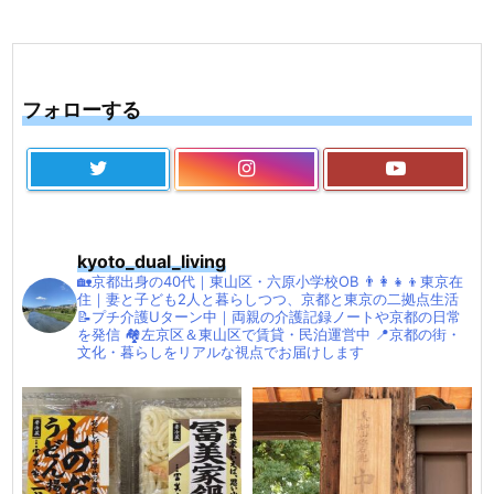
フォローする
kyoto_dual_living
🏡京都出身の40代｜東山区・六原小学校OB
👨‍👩‍👧‍👦東京在
住｜妻と子ども2人と暮らしつつ、京都と東京の二拠点生活
📝プチ介護Uターン中｜両親の介護記録ノートや京都の日常
を発信
🏘左京区＆東山区で賃貸・民泊運営中
📍京都の街・
文化・暮らしをリアルな視点でお届けします