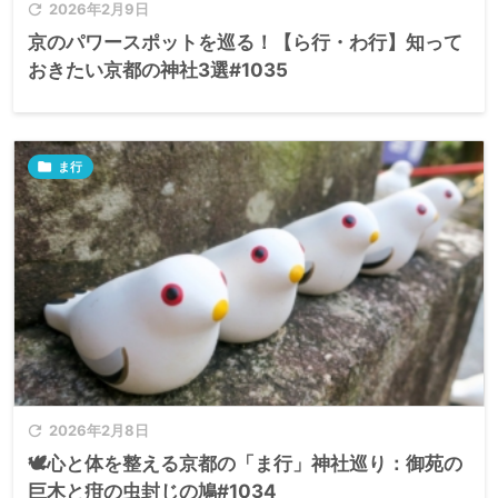

2026年2月9日
京のパワースポットを巡る！【ら行・わ行】知って
おきたい京都の神社3選#1035

ま行

2026年2月8日
🕊️心と体を整える京都の「ま行」神社巡り：御苑の
巨木と疳の虫封じの鳩#1034