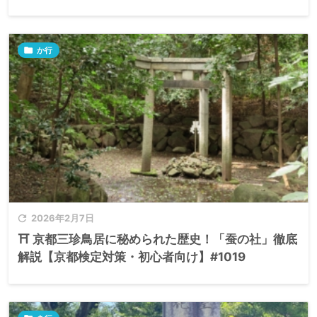

か行

2026年2月7日
⛩️ 京都三珍鳥居に秘められた歴史！「蚕の社」徹底
解説【京都検定対策・初心者向け】#1019