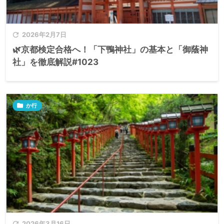

2026年2月7日
🌿京都検定合格へ！「下鴨神社」の基本と「御蔭神
社」を徹底解説#1023

か行

2026年3月16日