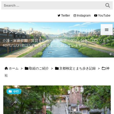
Twitter
Instagram
YouTube

ロスジェネ40代の、あれこれ記録帳

介護・家庭菜園・賃貸＆民泊・京都検定・プリン好き。ロスジェネ
40代の試行錯誤な日々を気ままに記録しています。
メニュ

サイド


ホーム
>

取組のご紹介
>

京都検定とまち歩き記録
>

神
前へ
社

次へ


や行
検索