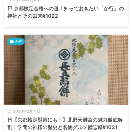
⛩️ 京都検定合格への道！知っておきたい「か行」の
神社とその由来#1022

か行

2026年2月11日
⛩️【京都検定対策にも！】北野天満宮の魅力徹底解
剖！学問の神様の歴史と名物グルメ備忘録#1021