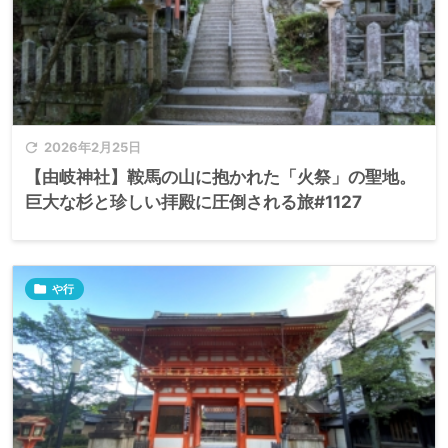

2026年2月25日
【由岐神社】鞍馬の山に抱かれた「火祭」の聖地。
巨大な杉と珍しい拝殿に圧倒される旅#1127

や行