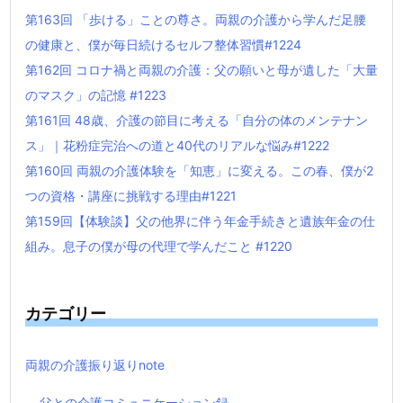
第163回 「歩ける」ことの尊さ。両親の介護から学んだ足腰
の健康と、僕が毎日続けるセルフ整体習慣#1224
第162回 コロナ禍と両親の介護：父の願いと母が遺した「大量
のマスク」の記憶 #1223
第161回 48歳、介護の節目に考える「自分の体のメンテナン
ス」｜花粉症完治への道と40代のリアルな悩み#1222
第160回 両親の介護体験を「知恵」に変える。この春、僕が2
つの資格・講座に挑戦する理由#1221
第159回【体験談】父の他界に伴う年金手続きと遺族年金の仕
組み。息子の僕が母の代理で学んだこと #1220
カテゴリー
両親の介護振り返りnote
父との介護コミュニケーション録