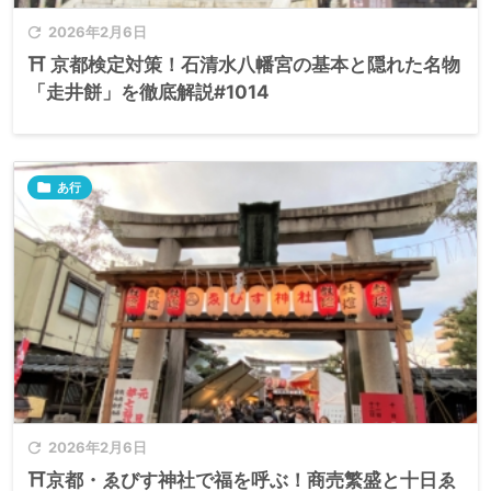

2026年2月6日
⛩️ 京都検定対策！石清水八幡宮の基本と隠れた名物
「走井餅」を徹底解説#1014

あ行

2026年2月6日
⛩️京都・ゑびす神社で福を呼ぶ！商売繁盛と十日ゑ