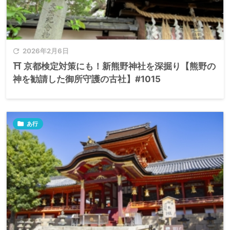

2026年2月6日
⛩️ 京都検定対策にも！新熊野神社を深掘り【熊野の
神を勧請した御所守護の古社】#1015

あ行