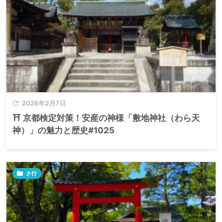

2026年2月7日
⛩️ 京都検定対策！安産の神様「敷地神社（わら天
神）」の魅力と歴史#1025

さ行