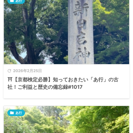

あ行

2026年2月25日
⛩️【京都検定必勝】知っておきたい「あ行」の古
社！ご利益と歴史の備忘録#1017

あ行