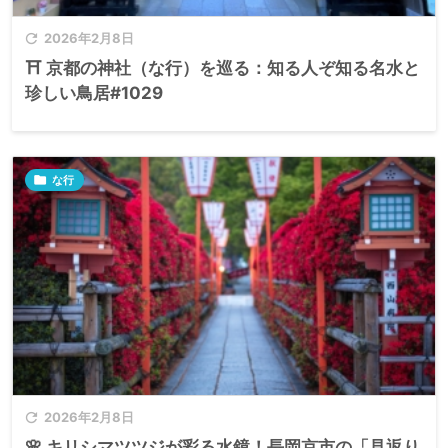

2026年2月8日
⛩️ 京都の神社（な行）を巡る：知る人ぞ知る名水と
珍しい鳥居#1029

な行

2026年2月8日
🌸 キリシマツツジが彩る水鏡！長岡京市の「見返り