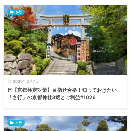

さ行

2026年2月7日
⛩️【京都検定対策】目指せ合格！知っておきたい
「さ行」の京都神社3選とご利益#1026

さ行