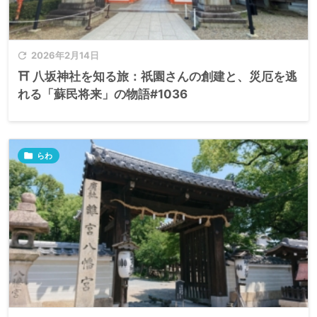

2026年2月14日
⛩️ 八坂神社を知る旅：祇園さんの創建と、災厄を逃
れる「蘇民将来」の物語#1036

らわ