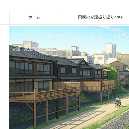
ホーム
両親の介護振り返りnote
ロスジェネ40代の、あれこれ
介護・家庭菜園・賃貸＆民泊・京都検定・プリン好き。ロスジェ