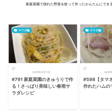
家庭菜園で採れた野菜を使って作ったかんたんにでき

サラダ編

サラダ編


2025年4月11日
2025
#791 家庭菜園のきゅうりで作
#598【タマ
る！さっぱり美味しい春雨サ
作れたハムの
ラダレシピ