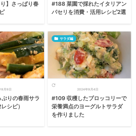
うり】さっぱり春
#188 菜園で採れたイタリアン
ピ
パセリを消費・活用レシピ2選

サラダ編

年9月9日
2024年9月4日
たっぷりの春雨サラ
#109 収穫したブロッコリーで
2レシピ）
栄養満点のヨーグルトサラダ
を作りました