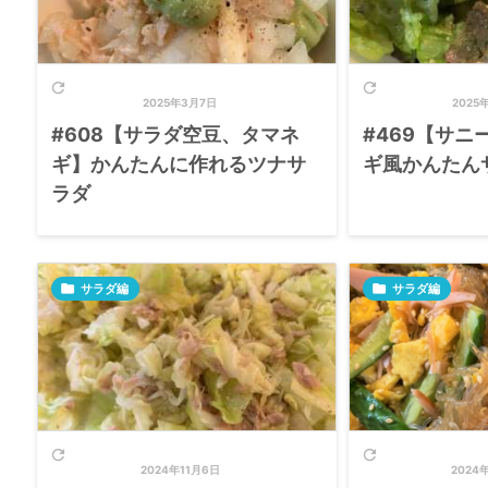


2025年3月7日
2025
#608【サラダ空豆、タマネ
#469【サニ
ギ】かんたんに作れるツナサ
ギ風かんたん
ラダ

サラダ編

サラダ編


2024年11月6日
2024