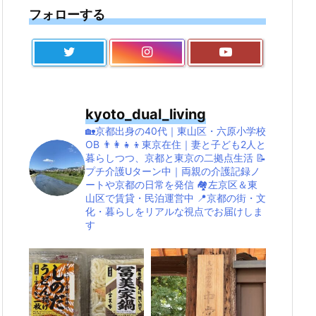
フォローする
kyoto_dual_living
🏡京都出身の40代｜東山区・六原小学校
OB
👨‍👩‍👧‍👦東京在住｜妻と子ども2人と
暮らしつつ、京都と東京の二拠点生活
📝
プチ介護Uターン中｜両親の介護記録ノ
ートや京都の日常を発信
🏘左京区＆東
山区で賃貸・民泊運営中
📍京都の街・文
化・暮らしをリアルな視点でお届けしま
す