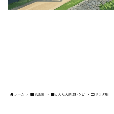

ホーム
>

菜園部
>

かんたん調理レシピ
>

サラダ編