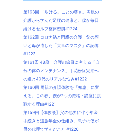
第163回 「歩ける」ことの尊さ。両親の
介護から学んだ足腰の健康と、僕が毎日
続けるセルフ整体習慣#1224
第162回 コロナ禍と両親の介護：父の願
いと母が遺した「大量のマスク」の記憶
#1223
第161回 48歳、介護の節目に考える「自
分の体のメンテナンス」｜花粉症完治へ
の道と40代のリアルな悩み#1222
第160回 両親の介護体験を「知恵」に変
える。この春、僕が2つの資格・講座に挑
戦する理由#1221
第159回【体験談】父の他界に伴う年金
手続きと遺族年金の仕組み。息子の僕が
母の代理で学んだこと #1220