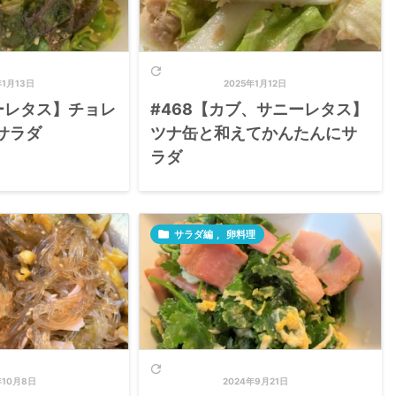

年1月13日
2025年1月12日
ーレタス】チョレ
#468【カブ、サニーレタス】
サラダ
ツナ缶と和えてかんたんにサ
ラダ

サラダ編
,
卵料理

年10月8日
2024年9月21日