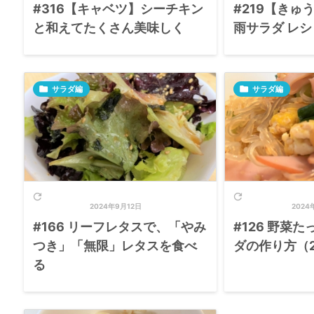
#316【キャベツ】シーチキン
#219【きゅ
と和えてたくさん美味しく
雨サラダ レシ

サラダ編

サラダ編


2024年9月12日
2024
#166 リーフレタスで、「やみ
#126 野菜
つき」「無限」レタスを食べ
ダの作り方（
る