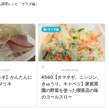
る調理レシピ「サラダ編」

サラダ編

年3月4日
2025年2月22日
ネギ】かんたんに
#560【タマネギ、ニンジン、
マリネ
きゅうり、キャベツ】家庭菜
園の野菜を使った喫茶店の味
のコールスロー