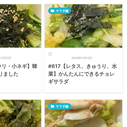

サラダ編

年1月27日
2025年3月12日
ウリ・小ネギ】韓
#617【レタス、きゅうり、水
りました
菜】かんたんにできるチョレ
ギサラダ

サラダ編