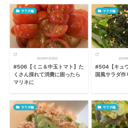

サラダ編

サラダ編


2025年1月29日
2025
#506【ミニ＆中玉トマト】た
#504【キュ
くさん採れて消費に困ったら
国風サラダ作
マリネに

サラダ編

サラダ編