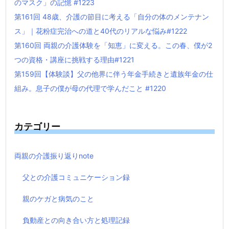
のマスク」の記憶 #1223
第161回 48歳、介護の節目に考える「自分の体のメンテナン
ス」｜花粉症完治への道と40代のリアルな悩み#1222
第160回 両親の介護体験を「知恵」に変える。この春、僕が2
つの資格・講座に挑戦する理由#1221
第159回【体験談】父の他界に伴う年金手続きと遺族年金の仕
組み。息子の僕が母の代理で学んだこと #1220
カテゴリー
両親の介護振り返りnote
父との介護コミュニケーション録
親のケガと病気のこと
負動産との向き合い方と処理記録