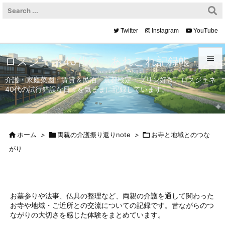
Twitter
Instagram
YouTube

ロスジェネ40代の、あれこれ記録帳

介護・家庭菜園・賃貸＆民泊・京都検定・プリン好き。ロスジェネ
40代の試行錯誤な日々を気ままに記録しています。
メニュ

サイド


ホーム
>

両親の介護振り返りnote
>

お寺と地域とのつな
前へ
がり

次へ

検索
お墓参りや法事、仏具の整理など、両親の介護を通して関わった
お寺や地域・ご近所との交流についての記録です。昔ながらのつ
ながりの大切さを感じた体験をまとめています。