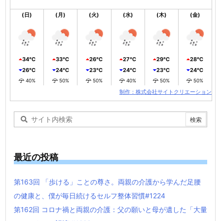
(日)
(月)
(火)
(水)
(木)
(金)
34℃
33℃
26℃
27℃
29℃
28℃
26℃
24℃
23℃
24℃
23℃
24℃
40%
50%
50%
40%
50%
50%
制作：株式会社サイトクリエーション
最近の投稿
第163回 「歩ける」ことの尊さ。両親の介護から学んだ足腰
の健康と、僕が毎日続けるセルフ整体習慣#1224
第162回 コロナ禍と両親の介護：父の願いと母が遺した「大量