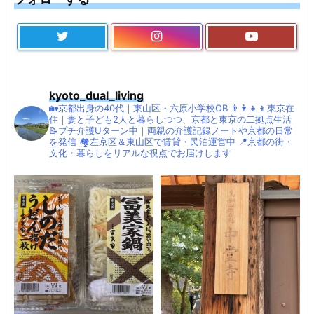
kyoto_dual_living
🏡京都出身の40代｜東山区・六原小学校OB
👨‍👩‍👧‍👦東京在
住｜妻と子ども2人と暮らしつつ、京都と東京の二拠点生活
📝プチ介護Uターン中｜両親の介護記録ノートや京都の日常
を発信
🏘左京区＆東山区で賃貸・民泊運営中
📍京都の街・
文化・暮らしをリアルな視点でお届けします