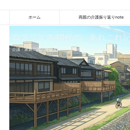
ホーム
両親の介護振り返りnote
ロスジェネ40代の、あれこれ
介護・家庭菜園・賃貸＆民泊・京都検定・プリン好き。ロスジェ