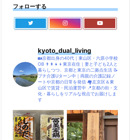
フォローする
kyoto_dual_living
🏡京都出身の40代｜東山区・六原小学校
OB
👨‍👩‍👧‍👦東京在住｜妻と子ども2人と
暮らしつつ、京都と東京の二拠点生活
📝
プチ介護Uターン中｜両親の介護記録ノ
ートや京都の日常を発信
🏘左京区＆東
山区で賃貸・民泊運営中
📍京都の街・文
化・暮らしをリアルな視点でお届けしま
す