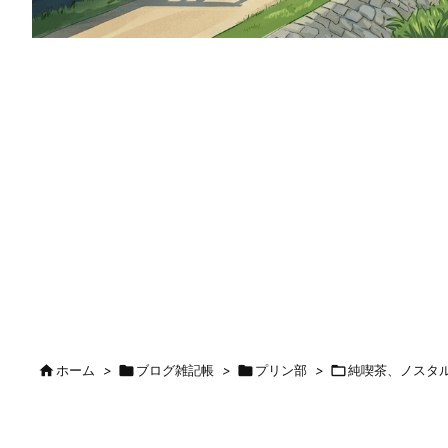

ホーム
>

ブログ雑記帳
>

プリン部
>

純喫茶、ノスタ