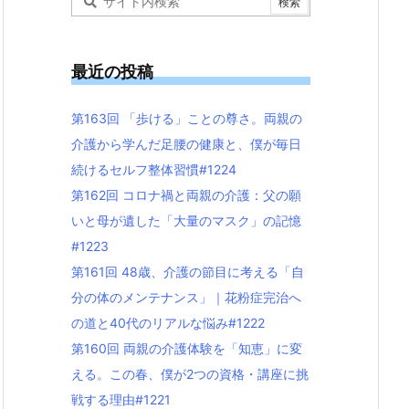
最近の投稿
第163回 「歩ける」ことの尊さ。両親の
介護から学んだ足腰の健康と、僕が毎日
続けるセルフ整体習慣#1224
第162回 コロナ禍と両親の介護：父の願
いと母が遺した「大量のマスク」の記憶
#1223
第161回 48歳、介護の節目に考える「自
分の体のメンテナンス」｜花粉症完治へ
の道と40代のリアルな悩み#1222
第160回 両親の介護体験を「知恵」に変
える。この春、僕が2つの資格・講座に挑
戦する理由#1221