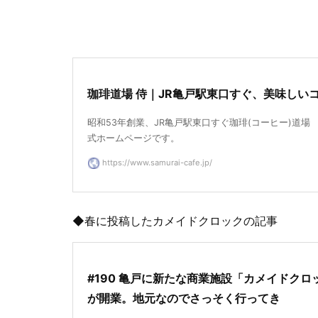
珈琲道場 侍｜JR亀戸駅東口すぐ、美味しい
昭和53年創業、JR亀戸駅東口すぐ珈琲(コーヒー)道場
式ホームページです。
https://www.samurai-cafe.jp/
◆春に投稿したカメイドクロックの記事
#190 亀戸に新たな商業施設「カメイドクロ
が開業。地元なのでさっそく行ってき