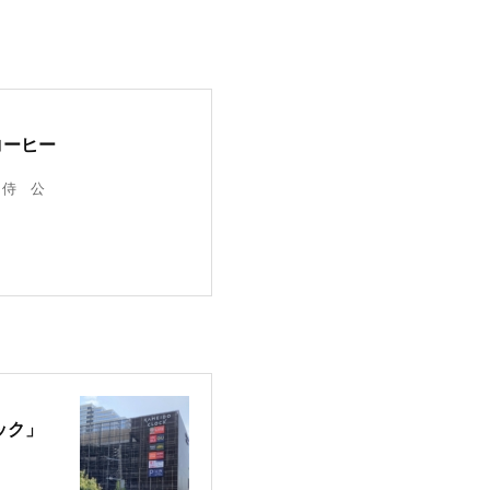
コーヒー
 侍 公
ック」