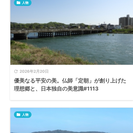

人物

2026年2月20日
優美なる平安の美。仏師「定朝」が創り上げた
理想郷と、日本独自の美意識#1113

人物