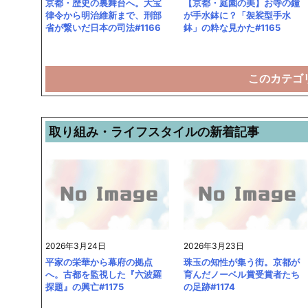
京都・歴史の裏舞台へ。大宝
【京都・庭園の美】お寺の鐘
律令から明治維新まで、刑部
が手水鉢に？「袈裟型手水
省が繋いだ日本の司法#1166
鉢」の粋な見かた#1165
このカテゴ
取り組み・ライフスタイルの新着記事
2026年3月24日
2026年3月23日
平家の栄華から幕府の拠点
珠玉の知性が集う街。京都が
へ。古都を監視した『六波羅
育んだノーベル賞受賞者たち
探題』の興亡#1175
の足跡#1174