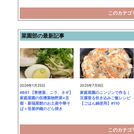
このカテゴ
菜園部の最新記事
2026年1月25日
2025年7月8日
#661 【青梗菜、ニラ、ネギ】
家庭菜園のニンジンで作る｜
家庭菜園の収穫葉物野菜×京
豆腐香る炊き込みご飯レシピ
都・新福菜館のお土産中華そ
【ごはん鍋使用】#110
ば＋笹屋伊織のどら焼き
このカテゴ