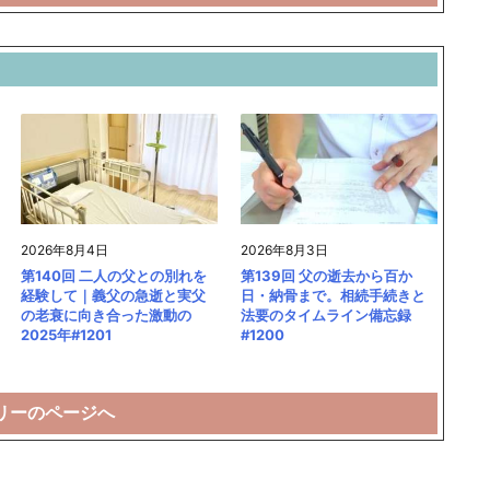
2026年8月4日
2026年8月3日
第140回 二人の父との別れを
第139回 父の逝去から百か
経験して｜義父の急逝と実父
日・納骨まで。相続手続きと
の老衰に向き合った激動の
法要のタイムライン備忘録
2025年#1201
#1200
リーのページへ