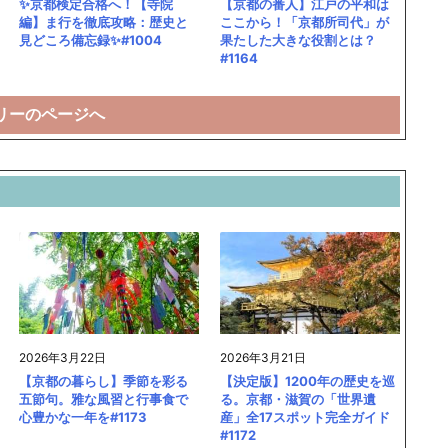
✨京都検定合格へ！【寺院
【京都の番人】江戸の平和は
編】ま行を徹底攻略：歴史と
ここから！「京都所司代」が
見どころ備忘録✨#1004
果たした大きな役割とは？
#1164
リーのページへ
2026年3月22日
2026年3月21日
【京都の暮らし】季節を彩る
【決定版】1200年の歴史を巡
五節句。雅な風習と行事食で
る。京都・滋賀の「世界遺
心豊かな一年を#1173
産」全17スポット完全ガイド
#1172