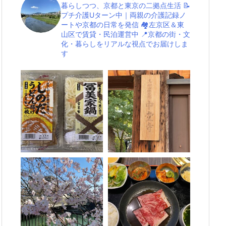
暮らしつつ、京都と東京の二拠点生活
📝
プチ介護Uターン中｜両親の介護記録ノ
ートや京都の日常を発信
🏘左京区＆東
山区で賃貸・民泊運営中
📍京都の街・文
化・暮らしをリアルな視点でお届けしま
す