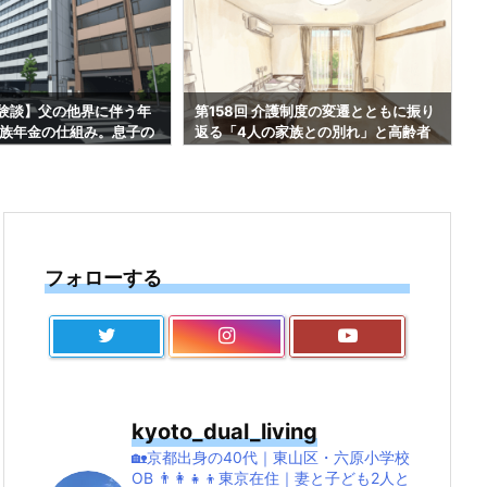
介護制度の変遷とともに振り
第157回 父から受け継いだ一冊の御朱
家族との別れ」と高齢者
印帳｜鎌倉五山から京都五山へつなぐ
1219
親子の物語#1218
写
フォローする
kyoto_dual_living
🏡京都出身の40代｜東山区・六原小学校
OB
👨‍👩‍👧‍👦東京在住｜妻と子ども2人と