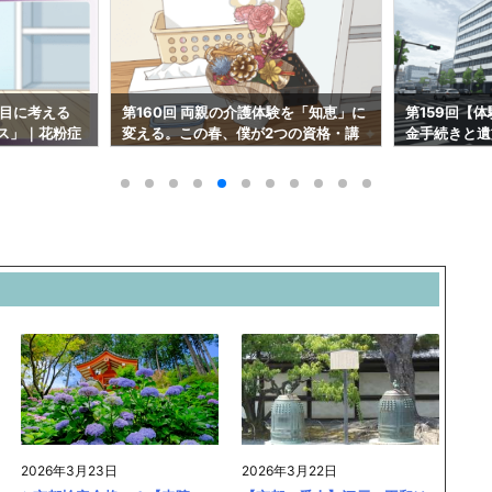
験を「知恵」に
第159回【体験談】父の他界に伴う年
第158回 
つの資格・講
金手続きと遺族年金の仕組み。息子の
返る「4人の
僕が母の代理で学んだこと #1220
住まいの進化#
2026年3月23日
2026年3月22日