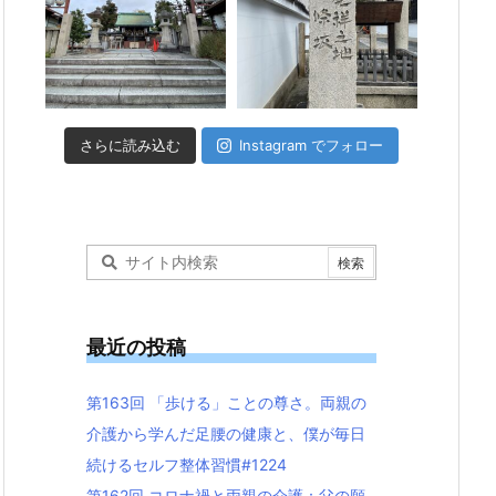
さらに読み込む
Instagram でフォロー
最近の投稿
第163回 「歩ける」ことの尊さ。両親の
介護から学んだ足腰の健康と、僕が毎日
続けるセルフ整体習慣#1224
第162回 コロナ禍と両親の介護：父の願