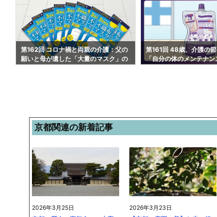
の
第161回 48歳、介護の節目に考える
第160回 両親の介護体
の
「自分の体のメンテナンス」｜花粉症
変える。この春、僕が2
完治への道と40代のリアルな悩み#12
座に挑戦する理由#1221
22
京都関連の新着記事
2026年3月25日
2026年3月23日