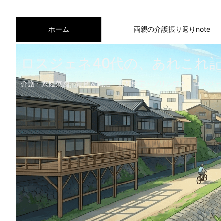
ホーム
両親の介護振り返りnote
ロスジェネ40代の、あれこれ
介護・家庭菜園・賃貸＆民泊・京都検定・プリン好き。ロスジェ