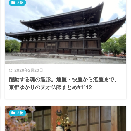

人物

2026年2月20日
躍動する魂の造形。運慶・快慶から湛慶まで、
京都ゆかりの天才仏師まとめ#1112

人物