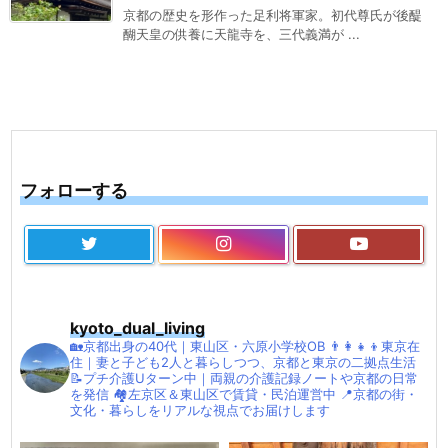
京都の歴史を形作った足利将軍家。初代尊氏が後醍
醐天皇の供養に天龍寺を、三代義満が ...
フォローする
kyoto_dual_living
🏡京都出身の40代｜東山区・六原小学校OB
👨‍👩‍👧‍👦東京在
住｜妻と子ども2人と暮らしつつ、京都と東京の二拠点生活
📝プチ介護Uターン中｜両親の介護記録ノートや京都の日常
を発信
🏘左京区＆東山区で賃貸・民泊運営中
📍京都の街・
文化・暮らしをリアルな視点でお届けします