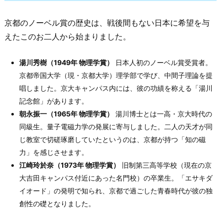
京都のノーベル賞の歴史は、戦後間もない日本に希望を与
えたこのお二人から始まりました。
湯川秀樹（1949年 物理学賞）
日本人初のノーベル賞受賞者。
京都帝国大学（現・京都大学）理学部で学び、中間子理論を提
唱しました。京大キャンパス内には、彼の功績を称える「湯川
記念館」があります。
朝永振一（1965年 物理学賞）
湯川博士とは一高・京大時代の
同級生。量子電磁力学の発展に寄与しました。二人の天才が同
じ教室で切磋琢磨していたというのは、京都が持つ「知の磁
力」を感じさせます。
江崎玲於奈（1973年 物理学賞）
旧制第三高等学校（現在の京
大吉田キャンパス付近にあった名門校）の卒業生。「エサキダ
イオード」の発明で知られ、京都で過ごした青春時代が彼の独
創性の礎となりました。