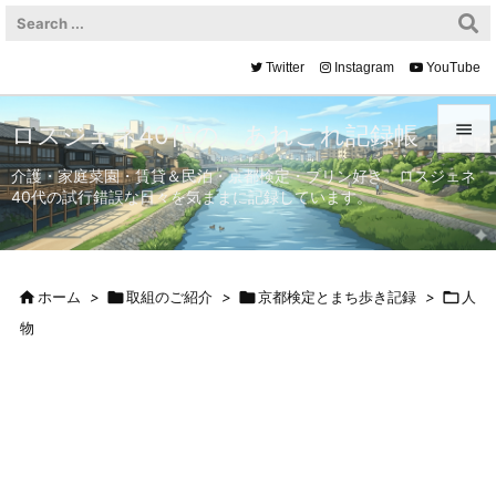
Twitter
Instagram
YouTube

ロスジェネ40代の、あれこれ記録帳

介護・家庭菜園・賃貸＆民泊・京都検定・プリン好き。ロスジェネ
40代の試行錯誤な日々を気ままに記録しています。
メニュ

サイド


ホーム
>

取組のご紹介
>

京都検定とまち歩き記録
>

人
前へ
物

次へ

検索