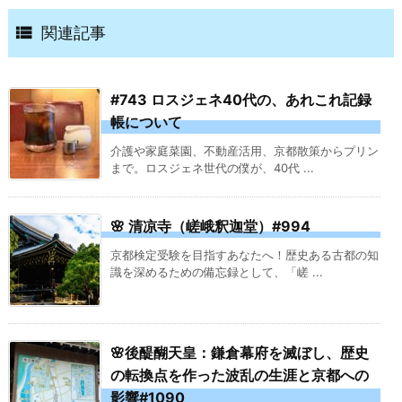

関連記事
#743 ロスジェネ40代の、あれこれ記録
帳について
介護や家庭菜園、不動産活用、京都散策からプリン
まで。ロスジェネ世代の僕が、40代 ...
🌸 清凉寺（嵯峨釈迦堂）#994
京都検定受験を目指すあなたへ！歴史ある古都の知
識を深めるための備忘録として、「嵯 ...
🌸後醍醐天皇：鎌倉幕府を滅ぼし、歴史
の転換点を作った波乱の生涯と京都への
影響#1090