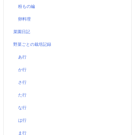
粉もの編
卵料理
菜園日記
野菜ごとの栽培記録
あ行
か行
さ行
た行
な行
は行
ま行