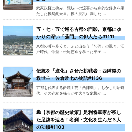
武家政権に挑み、隠岐への流罪から劇的な帰京を果
たした後醍醐天皇。彼の波乱に満ちた ...
五・七・五で巡る古都の面影。京都にゆ
かりの深い「蕉門」の俳人たち#1111
京都の町を歩くと、ふと出会う「句碑」の数々。江
戸時代、俳聖・松尾芭蕉を慕った弟子 ...
伝統を「進化」させた挑戦者：西陣織の
救世主・佐倉常七の物語#1136
京都を代表する伝統工芸「西陣織」。しかし明治時
代、その存続を揺るがす大きな危機が ...
🏯【京都の歴史散策】足利将軍家が残し
た足跡を辿る！名刹・文化を生んだ３人
の功績#1103