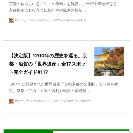
京都の暮らしに息づく「五節句」を解説。引千切や着せ綿など、
京都検定にも役立つ伝統行事や風習の豆知 ...
https://m3-f.site/2026/03/22/kyoken-sekku/
【決定版】1200年の歴史を巡る。京
都・滋賀の「世界遺産」全17スポッ
ト完全ガイド#117
1994年に登録された世界遺産「古都京都の文化財」全17件を解
説。京都・宇治・大津の名刹や城郭の基礎知 ...
https://m3-f.site/2026/03/21/kyoken-sekaiisan/