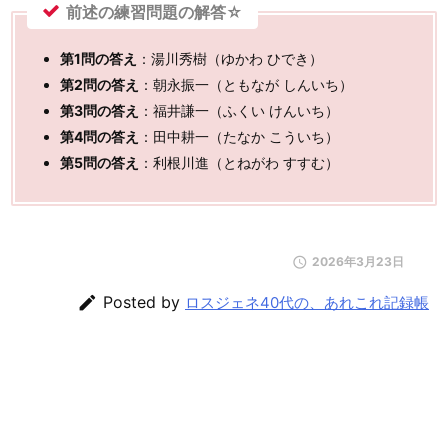
前述の練習問題の解答☆
第1問の答え
：湯川秀樹（ゆかわ ひでき）
第2問の答え
：朝永振一（ともなが しんいち）
第3問の答え
：福井謙一（ふくい けんいち）
第4問の答え
：田中耕一（たなか こういち）
第5問の答え
：利根川進（とねがわ すすむ）

2026年3月23日

Posted by
ロスジェネ40代の、あれこれ記録帳