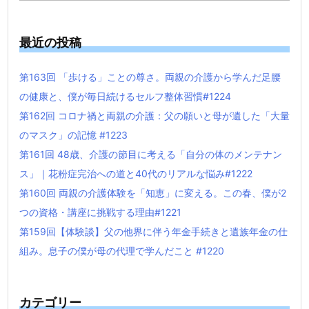
最近の投稿
第163回 「歩ける」ことの尊さ。両親の介護から学んだ足腰
の健康と、僕が毎日続けるセルフ整体習慣#1224
第162回 コロナ禍と両親の介護：父の願いと母が遺した「大量
のマスク」の記憶 #1223
第161回 48歳、介護の節目に考える「自分の体のメンテナン
ス」｜花粉症完治への道と40代のリアルな悩み#1222
第160回 両親の介護体験を「知恵」に変える。この春、僕が2
つの資格・講座に挑戦する理由#1221
第159回【体験談】父の他界に伴う年金手続きと遺族年金の仕
組み。息子の僕が母の代理で学んだこと #1220
カテゴリー