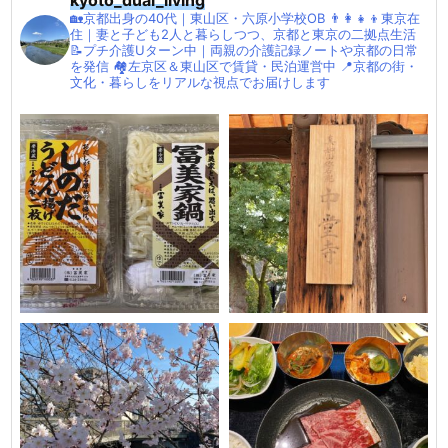
🏡京都出身の40代｜東山区・六原小学校OB
👨‍👩‍👧‍👦東京在
住｜妻と子ども2人と暮らしつつ、京都と東京の二拠点生活
📝プチ介護Uターン中｜両親の介護記録ノートや京都の日常
を発信
🏘左京区＆東山区で賃貸・民泊運営中
📍京都の街・
文化・暮らしをリアルな視点でお届けします