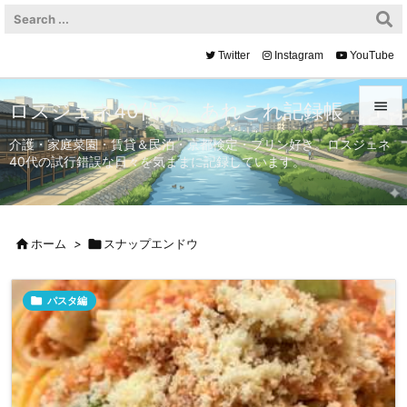
Twitter
Instagram
YouTube

ロスジェネ40代の、あれこれ記録帳

介護・家庭菜園・賃貸＆民泊・京都検定・プリン好き。ロスジェネ
40代の試行錯誤な日々を気ままに記録しています。
メニュ

サイド


ホーム
>

スナップエンドウ
前へ


パスタ編
次へ

検索