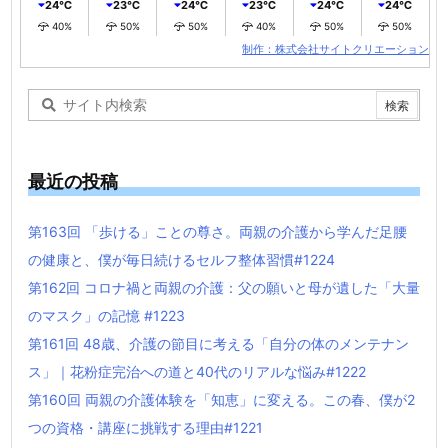
24℃
23℃
24℃
23℃
24℃
24℃
40%
50%
50%
40%
50%
50%
制作：株式会社サイトクリエーション
最近の投稿
第163回 「歩ける」ことの尊さ。両親の介護から学んだ足腰
の健康と、僕が毎日続けるセルフ整体習慣#1224
第162回 コロナ禍と両親の介護：父の願いと母が遺した「大量
のマスク」の記憶 #1223
第161回 48歳、介護の節目に考える「自分の体のメンテナン
ス」｜花粉症完治への道と40代のリアルな悩み#1222
第160回 両親の介護体験を「知恵」に変える。この春、僕が2
つの資格・講座に挑戦する理由#1221