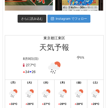
さらに読み込む
Instagram でフォロー
東京都江東区
天気予報
0%
8月9日(日)
27.7℃
34
26
(月)
(火)
(水)
(木)
(金)
(土)
33℃
26℃
27℃
29℃
28℃
29℃