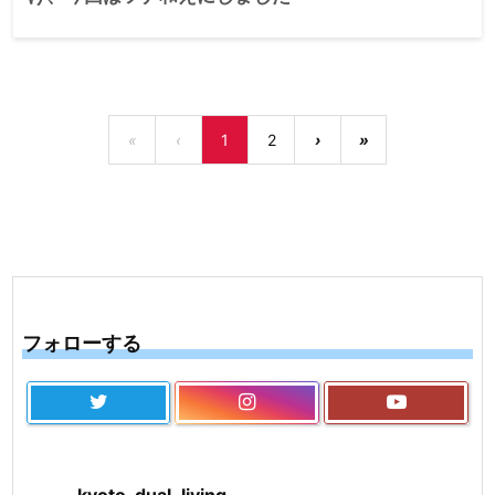
«
‹
1
2
›
»
フォローする
kyoto_dual_living