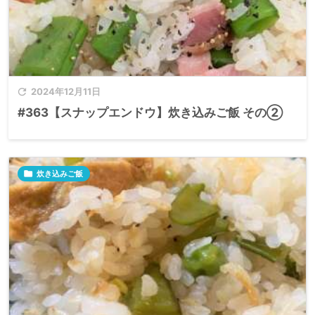

2024年12月11日
#363【スナップエンドウ】炊き込みご飯 その②

炊き込みご飯