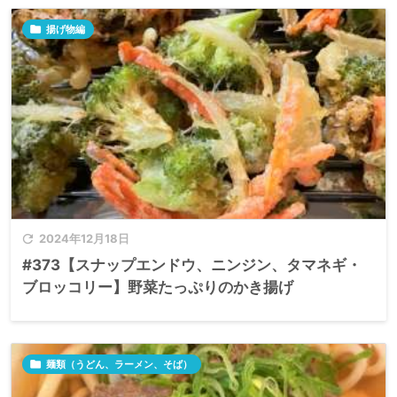

揚げ物編

2024年12月18日
#373【スナップエンドウ、ニンジン、タマネギ・
ブロッコリー】野菜たっぷりのかき揚げ

麺類（うどん、ラーメン、そば）