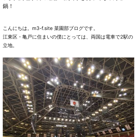
鍋！
こんにちは。m3-f.site 菜園部ブログです。
江東区・亀戸に住まいの僕にとっては、両国は電車で2駅の
立地。