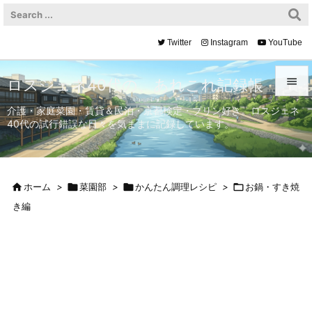
Twitter
Instagram
YouTube

ロスジェネ40代の、あれこれ記録帳

介護・家庭菜園・賃貸＆民泊・京都検定・プリン好き。ロスジェネ
40代の試行錯誤な日々を気ままに記録しています。
メニュ

サイド


ホーム
>

菜園部
>

かんたん調理レシピ
>

お鍋・すき焼
前へ
き編

次へ

検索