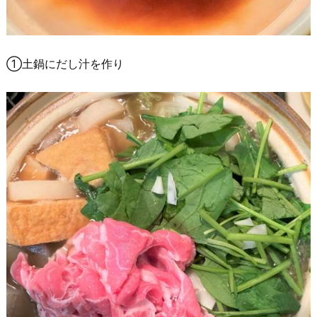
①土鍋にだし汁を作り