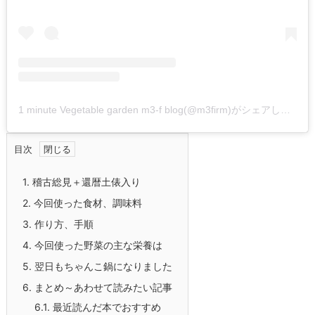
1 minute Vegetable garden m3-f blog(@m3firm)がシェアした投稿
目次
1.
稽古総見＋還暦土俵入り
2.
今回使った食材、調味料
3.
作り方、手順
4.
今回使った野菜の主な栄養は
5.
翌日もちゃんこ鍋になりました
6.
まとめ～あわせて読みたい記事
6.1.
最近読んだ本でおすすめ