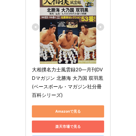
大相撲名力士風雲録20―月刊DV
Dマガジン 北勝海 大乃国 双羽黒 
(ベースボール・マガジン社分冊
百科シリーズ)
Amazonで見る
楽天市場で見る