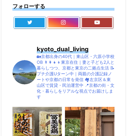
フォローする
kyoto_dual_living
🏡京都出身の40代｜東山区・六原小学校
OB
👨‍👩‍👧‍👦東京在住｜妻と子ども2人と
暮らしつつ、京都と東京の二拠点生活
📝
プチ介護Uターン中｜両親の介護記録ノ
ートや京都の日常を発信
🏘左京区＆東
山区で賃貸・民泊運営中
📍京都の街・文
化・暮らしをリアルな視点でお届けしま
す