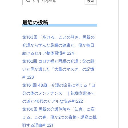
最近の投稿
第163回 「歩ける」ことの尊さ。両親の
介護から学んだ足腰の健康と、僕が毎日
続けるセルフ整体習慣#1224
第162回 コロナ禍と両親の介護：父の願
いと母が遺した「大量のマスク」の記憶
#1223
第161回 48歳、介護の節目に考える「自
分の体のメンテナンス」｜花粉症完治へ
の道と40代のリアルな悩み#1222
第160回 両親の介護体験を「知恵」に変
える。この春、僕が2つの資格・講座に挑
戦する理由#1221