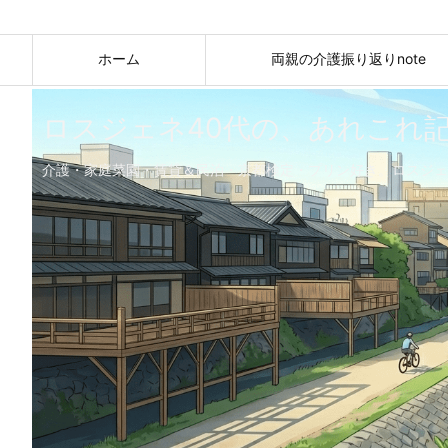
ホーム
両親の介護振り返りnote
ロスジェネ40代の、あれこれ
介護・家庭菜園・賃貸＆民泊・京都検定・プリン好き。ロスジェ