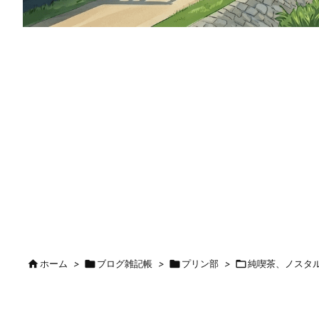

ホーム
>

ブログ雑記帳
>

プリン部
>

純喫茶、ノスタ