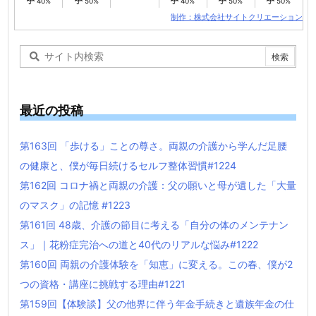
40%
50%
40%
50%
50%
制作：株式会社サイトクリエーション
最近の投稿
第163回 「歩ける」ことの尊さ。両親の介護から学んだ足腰
の健康と、僕が毎日続けるセルフ整体習慣#1224
第162回 コロナ禍と両親の介護：父の願いと母が遺した「大量
のマスク」の記憶 #1223
第161回 48歳、介護の節目に考える「自分の体のメンテナン
ス」｜花粉症完治への道と40代のリアルな悩み#1222
第160回 両親の介護体験を「知恵」に変える。この春、僕が2
つの資格・講座に挑戦する理由#1221
第159回【体験談】父の他界に伴う年金手続きと遺族年金の仕