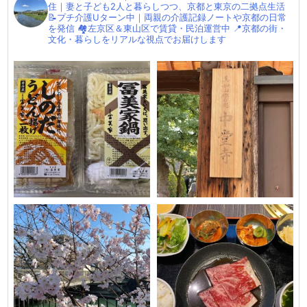
住｜妻と子ども2人と暮らしつつ、京都と東京の二拠点生活
📝プチ介護Uターン中｜両親の介護記録ノートや京都の日常
を発信
🏘左京区＆東山区で賃貸・民泊運営中
📍京都の街・
文化・暮らしをリアルな視点でお届けします