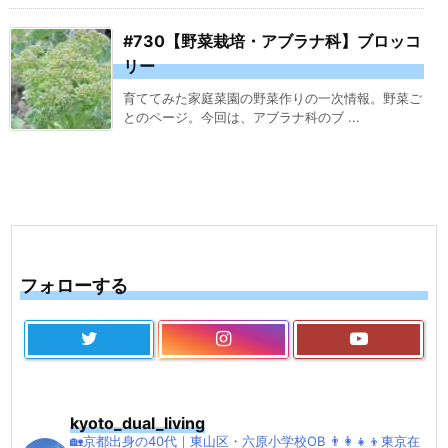
#730【野菜栽培・アブラナ科】ブロッコ
リー
育ててみた家庭菜園の野菜作りの一次情報。野菜ご
とのページ。今回は、アブラナ科のブ ...
フォローする
kyoto_dual_living
🏡京都出身の40代｜東山区・六原小学校OB
👨‍👩‍👧‍👦東京在