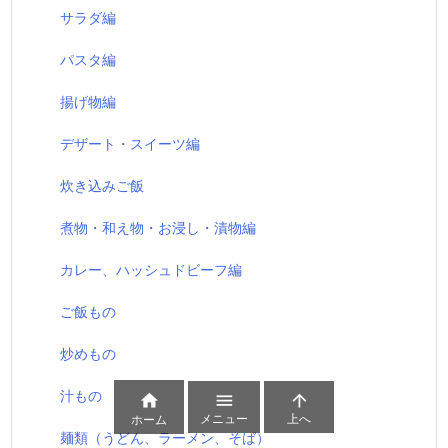
サラダ編
パスタ編
揚げ物編
デザート・スイーツ編
炊き込みご飯
煮物・和え物・お浸し・漬物編
カレー、ハッシュドビーフ編
ご飯もの
炒めもの
汁もの



メニュー
上へ
ホーム
麺類（うどん、ラーメン、そば）