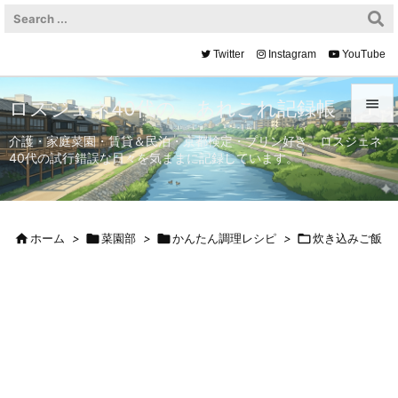
Twitter
Instagram
YouTube

ロスジェネ40代の、あれこれ記録帳

介護・家庭菜園・賃貸＆民泊・京都検定・プリン好き。ロスジェネ
40代の試行錯誤な日々を気ままに記録しています。
メニュ

サイド


ホーム
>

菜園部
>

かんたん調理レシピ
>

炊き込みご飯
前へ

次へ

検索