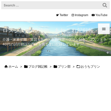
Twitter
Instagram
YouTube

ロスジェネ40代の、あれこれ記録帳

介護・家庭菜園・賃貸＆民泊・京都検定・プリン好き。ロスジェネ
40代の試行錯誤な日々を気ままに記録しています。
メニュ

サイド


ホーム
>

ブログ雑記帳
>

プリン部
>

おうちプリン
前へ

次へ

検索