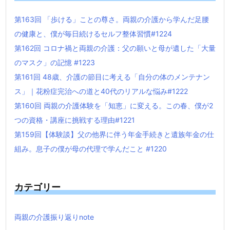
第163回 「歩ける」ことの尊さ。両親の介護から学んだ足腰
の健康と、僕が毎日続けるセルフ整体習慣#1224
第162回 コロナ禍と両親の介護：父の願いと母が遺した「大量
のマスク」の記憶 #1223
第161回 48歳、介護の節目に考える「自分の体のメンテナン
ス」｜花粉症完治への道と40代のリアルな悩み#1222
第160回 両親の介護体験を「知恵」に変える。この春、僕が2
つの資格・講座に挑戦する理由#1221
第159回【体験談】父の他界に伴う年金手続きと遺族年金の仕
組み。息子の僕が母の代理で学んだこと #1220
カテゴリー
両親の介護振り返りnote