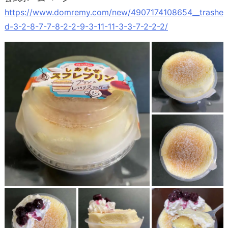
https://www.domremy.com/new/4907174108654__trashe
d-3-2-8-7-7-8-2-2-9-3-11-11-3-3-7-2-2-2/