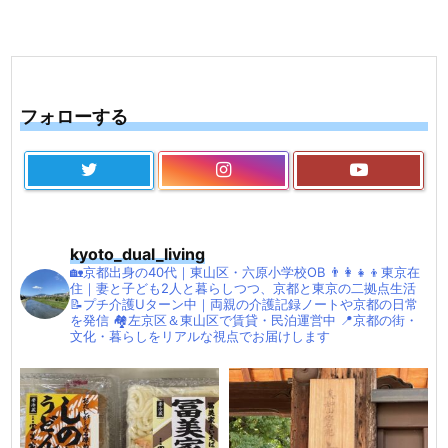
フォローする
kyoto_dual_living
🏡京都出身の40代｜東山区・六原小学校OB
👨‍👩‍👧‍👦東京在
住｜妻と子ども2人と暮らしつつ、京都と東京の二拠点生活
📝プチ介護Uターン中｜両親の介護記録ノートや京都の日常
を発信
🏘左京区＆東山区で賃貸・民泊運営中
📍京都の街・
文化・暮らしをリアルな視点でお届けします