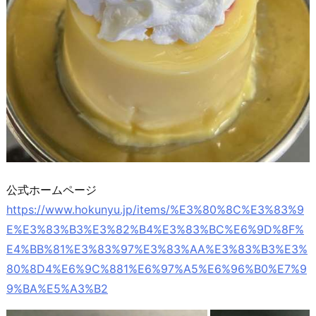
公式ホームページ
https://www.hokunyu.jp/items/%E3%80%8C%E3%83%9
E%E3%83%B3%E3%82%B4%E3%83%BC%E6%9D%8F%
E4%BB%81%E3%83%97%E3%83%AA%E3%83%B3%E3%
80%8D4%E6%9C%881%E6%97%A5%E6%96%B0%E7%9
9%BA%E5%A3%B2