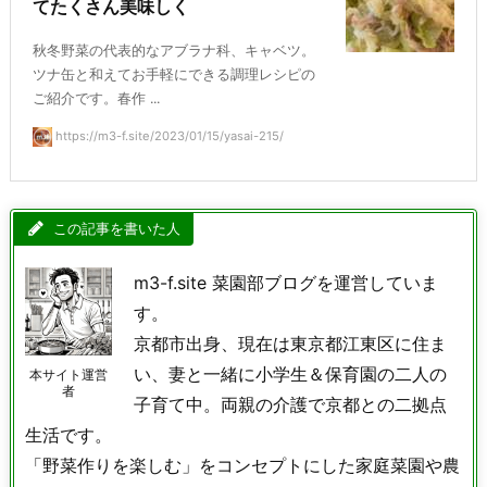
てたくさん美味しく
秋冬野菜の代表的なアブラナ科、キャベツ。
ツナ缶と和えてお手軽にできる調理レシピの
ご紹介です。春作 ...
https://m3-f.site/2023/01/15/yasai-215/
この記事を書いた人
m3-f.site 菜園部ブログを運営していま
す。
京都市出身、現在は東京都江東区に住ま
い、妻と一緒に小学生＆保育園の二人の
本サイト運営
者
子育て中。両親の介護で京都との二拠点
生活です。
「野菜作りを楽しむ」をコンセプトにした家庭菜園や農