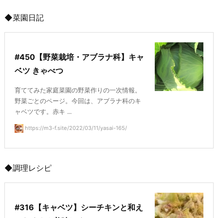
◆菜園日記
#450【野菜栽培・アブラナ科】キャ
ベツ きゃべつ
育ててみた家庭菜園の野菜作りの一次情報。
野菜ごとのページ。今回は、アブラナ科のキ
ャベツです。赤キ ...
https://m3-f.site/2022/03/11/yasai-165/
◆調理レシピ
#316【キャベツ】シーチキンと和え