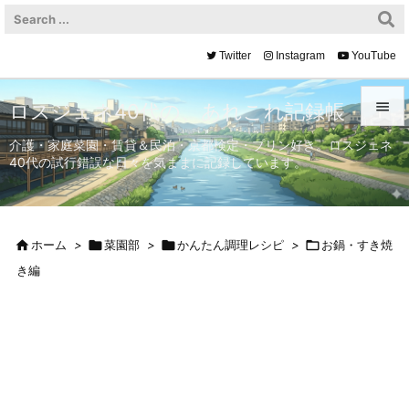
Twitter
Instagram
YouTube

ロスジェネ40代の、あれこれ記録帳

介護・家庭菜園・賃貸＆民泊・京都検定・プリン好き。ロスジェネ
40代の試行錯誤な日々を気ままに記録しています。
メニュ

サイド


ホーム
>

菜園部
>

かんたん調理レシピ
>

お鍋・すき焼
前へ
き編

次へ

検索