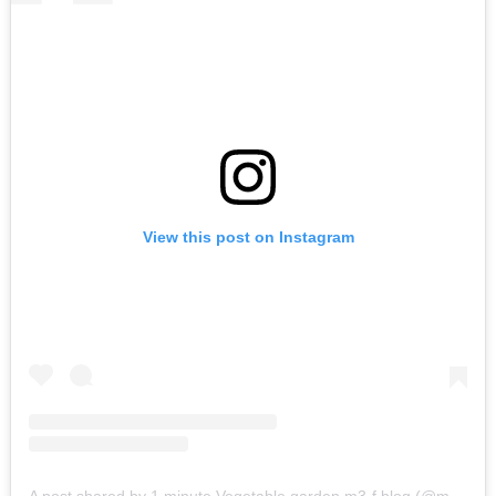
View this post on Instagram
A post shared by 1 minute Vegetable garden m3-f blog (@m3firm)