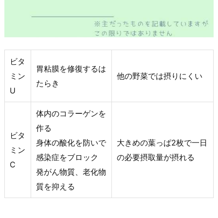
ビタ
胃粘膜を修復するは
ミン
他の野菜では摂りにくい
たらき
U
体内のコラーゲンを
作る
ビタ
身体の酸化を防いで
大きめの葉っぱ2枚で一日
ミン
感染症をブロック
の必要摂取量が摂れる
C
発がん物質、老化物
質を抑える