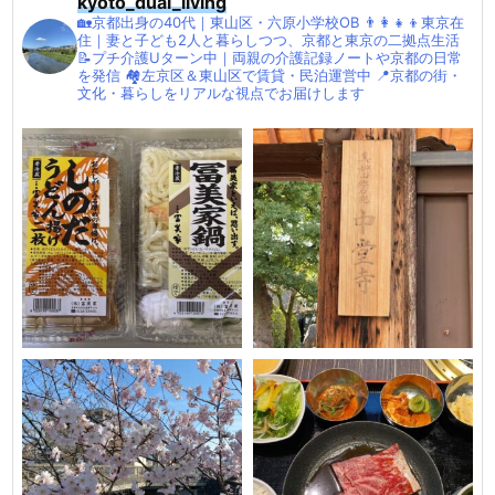
kyoto_dual_living
🏡京都出身の40代｜東山区・六原小学校OB
👨‍👩‍👧‍👦東京在
住｜妻と子ども2人と暮らしつつ、京都と東京の二拠点生活
📝プチ介護Uターン中｜両親の介護記録ノートや京都の日常
を発信
🏘左京区＆東山区で賃貸・民泊運営中
📍京都の街・
文化・暮らしをリアルな視点でお届けします