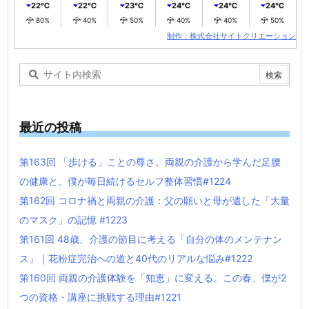
22℃
22℃
23℃
24℃
24℃
24℃
80%
40%
50%
40%
40%
50%
制作：株式会社サイトクリエーション
最近の投稿
第163回 「歩ける」ことの尊さ。両親の介護から学んだ足腰
の健康と、僕が毎日続けるセルフ整体習慣#1224
第162回 コロナ禍と両親の介護：父の願いと母が遺した「大量
のマスク」の記憶 #1223
第161回 48歳、介護の節目に考える「自分の体のメンテナン
ス」｜花粉症完治への道と40代のリアルな悩み#1222
第160回 両親の介護体験を「知恵」に変える。この春、僕が2
つの資格・講座に挑戦する理由#1221