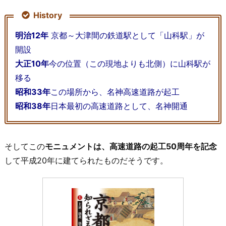
History
明治12年
京都～大津間の鉄道駅として「山科駅」が
開設
大正10年
今の位置（この現地よりも北側）に山科駅が
移る
昭和33年
この場所から、名神高速道路が起工
昭和38年
日本最初の高速道路として、名神開通
そしてこの
モニュメントは、高速道路の起工50周年を記念
して平成20年に建てられたものだそうです。