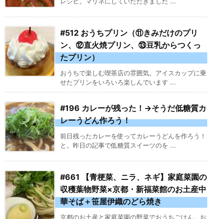
レシピ。マリネにしていただきました ...
#512 おうちプリン（⑪きみだけのプリ
ン、⑫直火焼プリン、⑬豆乳からつくっ
たプリン）
おうちで楽しむ喫茶店の雰囲気。アイスカップに乗
せたプリンをいろいろ楽しんでいます ...
#196 カレーが残った！→そうだ低糖質カ
レーうどん作ろう！
前日残ったカレーを使ってカレーうどんを作ろう！
と。昨日の記事で低糖質スイーツのを ...
#661 【青梗菜、ニラ、ネギ】家庭菜園の
収穫葉物野菜×京都・新福菜館のお土産中
華そば＋笹屋伊織のどら焼き
京都のお土産と家庭菜園の野菜でおうちごはん。お