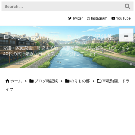
Twitter
Instagram
YouTube

ロスジェネ40代の、あれこれ記録帳

介護・家庭菜園・賃貸＆民泊・京都検定・プリン好き。ロスジェネ
40代の試行錯誤な日々を気ままに記録しています。
メニュ

サイド


ホーム
>

ブログ雑記帳
>

のりもの部
>

車載動画、ドラ
前へ
イブ

次へ

検索