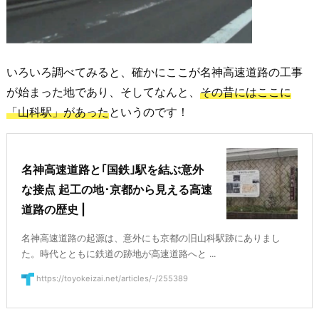
いろいろ調べてみると、確かにここが名神高速道路の工事
が始まった地であり、そしてなんと、
その昔にはここに
「山科駅」があった
というのです！
名神高速道路と｢国鉄｣駅を結ぶ意外
な接点 起工の地･京都から見える高速
道路の歴史 |
名神高速道路の起源は、意外にも京都の旧山科駅跡にありまし
た。時代とともに鉄道の跡地が高速道路へと ...
https://toyokeizai.net/articles/-/255389