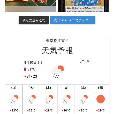
さらに読み込む
Instagram でフォロー
東京都江東区
天気予報
10%
8月10日(月)
31℃
31
23
(火)
(水)
(木)
(金)
(土)
(日)
32℃
25℃
28℃
30℃
30℃
29℃