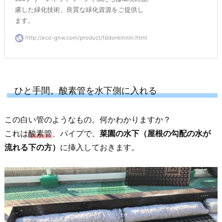
慮した緑化技術、良質な緑化資源をご提供し
ます。
http://eco-gnw.com/product/fddoreinnln.html
ひと手間。酸素管を水下側に入れる
この白い管のようなもの。何かわかりますか？
これは
酸素管
、パイプで、
菜園の水下（屋根の勾配の水が
流れる下の方）
に挿入しておきます。