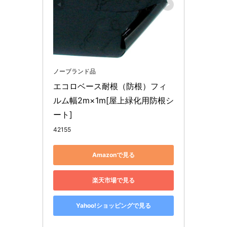
ノーブランド品
エコロベース耐根（防根）フィ
ルム幅2m×1m[屋上緑化用防根シ
ート]
42155
Amazonで見る
楽天市場で見る
Yahoo!ショッピングで見る