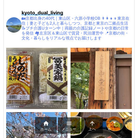
kyoto_dual_living
🏡京都出身の40代｜東山区・六原小学校OB
👨‍👩‍👧‍👦東京在
住｜妻と子ども2人と暮らしつつ、京都と東京の二拠点生活
📝プチ介護Uターン中｜両親の介護記録ノートや京都の日常
を発信
🏘左京区＆東山区で賃貸・民泊運営中
📍京都の街・
文化・暮らしをリアルな視点でお届けします



メニュー
上へ
ホーム