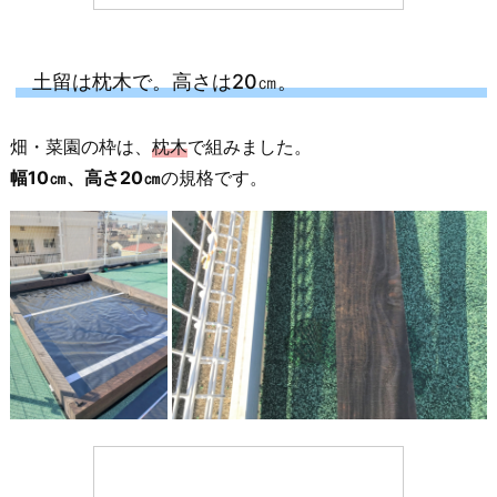
土留は枕木で。高さは20㎝。
畑・菜園の枠は、
枕木
で組みました。
幅10㎝、高さ20㎝
の規格です。