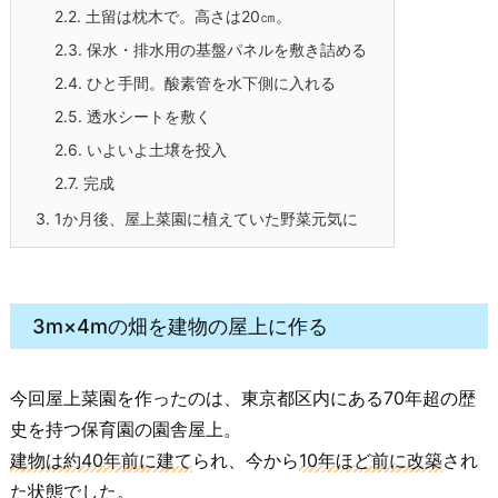
2.2.
土留は枕木で。高さは20㎝。
2.3.
保水・排水用の基盤パネルを敷き詰める
2.4.
ひと手間。酸素管を水下側に入れる
2.5.
透水シートを敷く
2.6.
いよいよ土壌を投入
2.7.
完成
3.
1か月後、屋上菜園に植えていた野菜元気に
3m×4mの畑を建物の屋上に作る
今回屋上菜園を作ったのは、東京都区内にある70年超の歴
史を持つ保育園の園舎屋上。
建物は約40年前に建て
られ、今から
10年ほど前に改築
され
た状態でした。