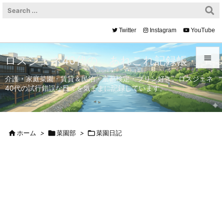
Twitter
Instagram
YouTube

ロスジェネ40代の、あれこれ記録帳

介護・家庭菜園・賃貸＆民泊・京都検定・プリン好き。ロスジェネ
40代の試行錯誤な日々を気ままに記録しています。
メニュ

サイド


ホーム
>

菜園部
>

菜園日記
前へ

次へ

検索