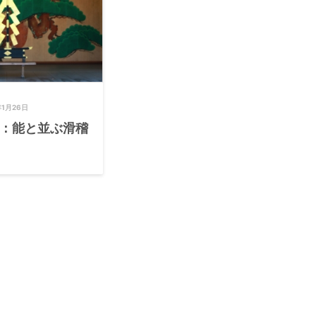
年1月26日
言：能と並ぶ滑稽