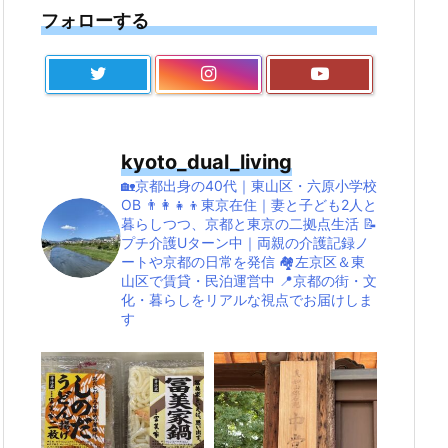
フォローする
kyoto_dual_living
🏡京都出身の40代｜東山区・六原小学校
OB
👨‍👩‍👧‍👦東京在住｜妻と子ども2人と
暮らしつつ、京都と東京の二拠点生活
📝
プチ介護Uターン中｜両親の介護記録ノ
ートや京都の日常を発信
🏘左京区＆東
山区で賃貸・民泊運営中
📍京都の街・文
化・暮らしをリアルな視点でお届けしま
す