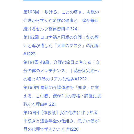
第163回 「歩ける」ことの尊さ。両親の
介護から学んだ足腰の健康と、僕が毎日
続けるセルフ整体習慣#1224
第162回 コロナ禍と両親の介護：父の願
いと母が遺した「大量のマスク」の記憶
#1223
第161回 48歳、介護の節目に考える「自
分の体のメンテナンス」｜花粉症完治へ
の道と40代のリアルな悩み#1222
第160回 両親の介護体験を「知恵」に変
える。この春、僕が2つの資格・講座に挑
戦する理由#1221
第159回【体験談】父の他界に伴う年金
手続きと遺族年金の仕組み。息子の僕が
母の代理で学んだこと #1220