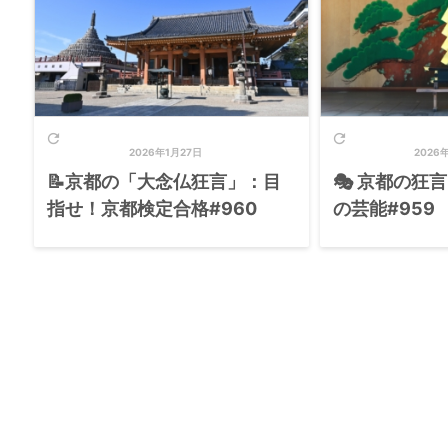


2026年1月27日
2026
📝京都の「大念仏狂言」：目
🎭 京都の狂
指せ！京都検定合格#960
の芸能#959