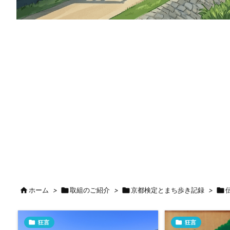

ホーム
>

取組のご紹介
>

京都検定とまち歩き記録
>


狂言

狂言