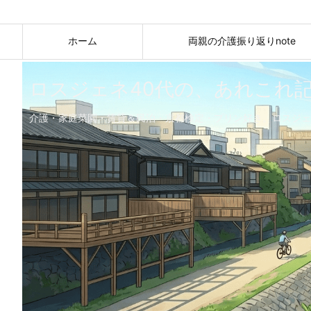
ホーム
両親の介護振り返りnote
ロスジェネ40代の、あれこれ
介護・家庭菜園・賃貸＆民泊・京都検定・プリン好き。ロスジェ