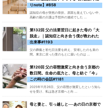
りnote】#858
認知症の母が突然の骨折。原因も覚えていない中、
高齢の親の介護は予想外の連続でした ...
第132回 父の法要翌日に起きた母の「大
脱走」｜認知症と向き合う僕が救われた
出来事#1193
父の葬儀と初七日法要を終え、安堵したのも束の
間。東京に戻った僕のもとに届いたのは ...
第120回 父の容態激変と向き合う京都の
数日間。生命の底力と、母と紡ぐ「今」
この時の会話#1181
2025年11月26日、父の容態が激変したという知ら
せを受け、私は急ぎ京都へと向 ...
母と妻と、引っ越しと──あの日の京都で