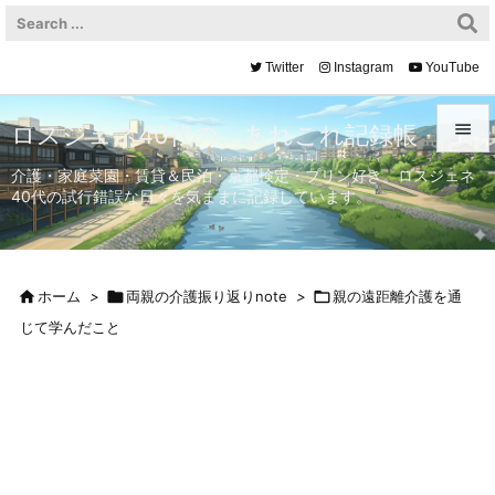
Twitter
Instagram
YouTube

ロスジェネ40代の、あれこれ記録帳

介護・家庭菜園・賃貸＆民泊・京都検定・プリン好き。ロスジェネ
40代の試行錯誤な日々を気ままに記録しています。
メニュ

サイド


ホーム
>

両親の介護振り返りnote
>

親の遠距離介護を通
前へ
じて学んだこと

次へ

検索