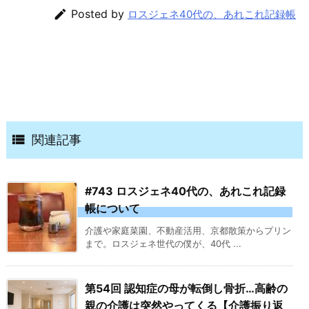

Posted by
ロスジェネ40代の、あれこれ記録帳

関連記事
#743 ロスジェネ40代の、あれこれ記録
帳について
介護や家庭菜園、不動産活用、京都散策からプリン
まで。ロスジェネ世代の僕が、40代 ...
第54回 認知症の母が転倒し骨折…高齢の
親の介護は突然やってくる【介護振り返