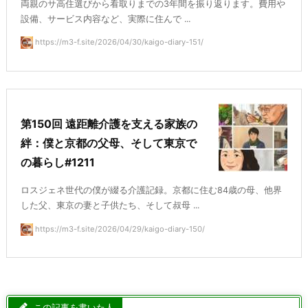
両親のサ高住選びから看取りまでの3年間を振り返ります。費用や
設備、サービス内容など、実際に住んで ...
https://m3-f.site/2026/04/30/kaigo-diary-151/
第150回 遠距離介護を支える家族の
絆：僕と京都の父母、そして東京で
の暮らし#1211
ロスジェネ世代の僕が綴る介護記録。京都に住む84歳の母、他界
した父、東京の妻と子供たち、そして叔母 ...
https://m3-f.site/2026/04/29/kaigo-diary-150/
この記事を書いた人