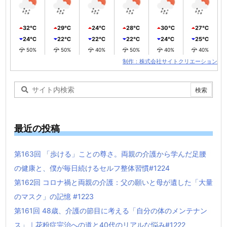
32℃
29℃
24℃
28℃
30℃
27℃
24℃
22℃
22℃
22℃
24℃
25℃
50%
50%
40%
50%
40%
40%
制作：株式会社サイトクリエーション
最近の投稿
第163回 「歩ける」ことの尊さ。両親の介護から学んだ足腰
の健康と、僕が毎日続けるセルフ整体習慣#1224
第162回 コロナ禍と両親の介護：父の願いと母が遺した「大量
のマスク」の記憶 #1223
第161回 48歳、介護の節目に考える「自分の体のメンテナン
ス」｜花粉症完治への道と40代のリアルな悩み#1222