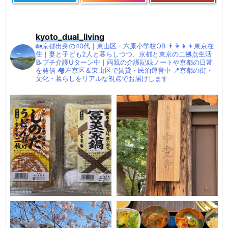
kyoto_dual_living
🏡京都出身の40代｜東山区・六原小学校OB
👨‍👩‍👧‍👦東京在
住｜妻と子ども2人と暮らしつつ、京都と東京の二拠点生活
📝プチ介護Uターン中｜両親の介護記録ノートや京都の日常
を発信
🏘左京区＆東山区で賃貸・民泊運営中
📍京都の街・
文化・暮らしをリアルな視点でお届けします