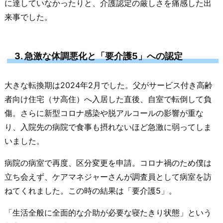
に達していなかったりと、介護認定の厳しさを痛感した出
来事でした。
3. 急激な体調悪化と「要介護5」への認定
大きな転換期は2024年2月でした。父がサービス付き高齢
者向け住宅（サ高住）へ入居した直後、自室で転倒して負
傷。さらに新型コロナ感染や脱アルコールの影響が重な
り、入院先の病院で食事も摂れないほど急激に弱ってしま
いました。
病院の病室で再度、区分変更を申請。コロナ禍のため僕は
立ち会えず、ケアマネジャーさんが調査員として病室を訪
ねてくれました。この時の結果は「要介護5」。
「生活全般に全面的な介助が必要な寝たきり状態」という