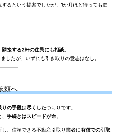
担するという提案でしたが、1か月ほど待っても進
、
隣接する2軒の住民にも相談
。
しましたが、いずれも引き取りの意志はなし。
依頼へ
限りの手段は尽くした
つもりです。
と、
手続きはスピードが命
。
断し、信頼できる不動産引取り業者に
有償での引取