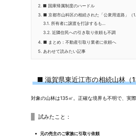
2.
■ 国庫帰属制度のハードル
3.
■ 京都市山科区の相続された「公衆用道路」（1.
3.1.
所有者に譲渡を打診するも…
3.2.
近隣住民への引き取り依頼も不調
4.
■ まとめ：不動産引取り業者に依頼へ
5.
あわせて読みたい記事
■ 滋賀県東近江市の相続山林（1
対象の山林は135㎡。正確な境界も不明で、実
試みたこと：
元の売主のご家族に引取り依頼