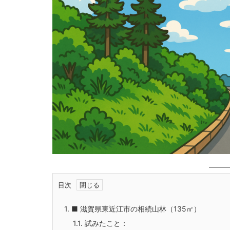
目次
1.
■ 滋賀県東近江市の相続山林（135㎡）
1.1.
試みたこと：