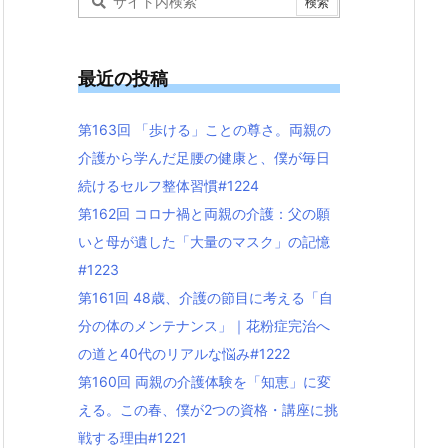
最近の投稿
第163回 「歩ける」ことの尊さ。両親の
介護から学んだ足腰の健康と、僕が毎日
続けるセルフ整体習慣#1224
第162回 コロナ禍と両親の介護：父の願
いと母が遺した「大量のマスク」の記憶
#1223
第161回 48歳、介護の節目に考える「自
分の体のメンテナンス」｜花粉症完治へ
の道と40代のリアルな悩み#1222
第160回 両親の介護体験を「知恵」に変
える。この春、僕が2つの資格・講座に挑
戦する理由#1221