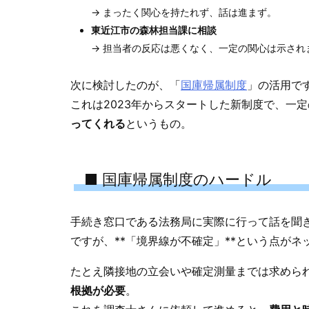
→ まったく関心を持たれず、話は進まず。
東近江市の森林担当課に相談
→ 担当者の反応は悪くなく、一定の関心は示され
次に検討したのが、「
国庫帰属制度
」の活用で
これは2023年からスタートした新制度で、一
ってくれる
というもの。
■ 国庫帰属制度のハードル
手続き窓口である法務局に実際に行って話を聞
ですが、**「境界線が不確定」**という点がネ
たとえ隣接地の立会いや確定測量までは求めら
根拠が必要
。