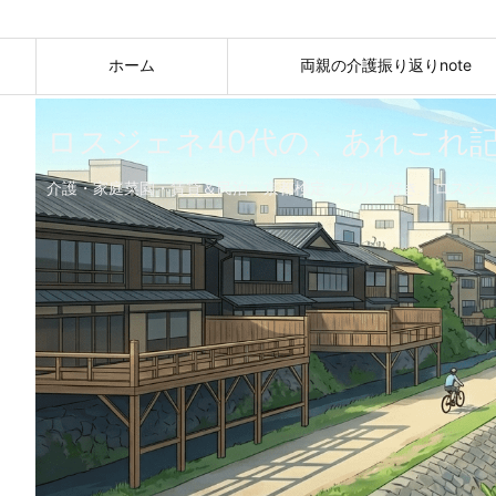
ホーム
両親の介護振り返りnote
ロスジェネ40代の、あれこれ
介護・家庭菜園・賃貸＆民泊・京都検定・プリン好き。ロスジェ