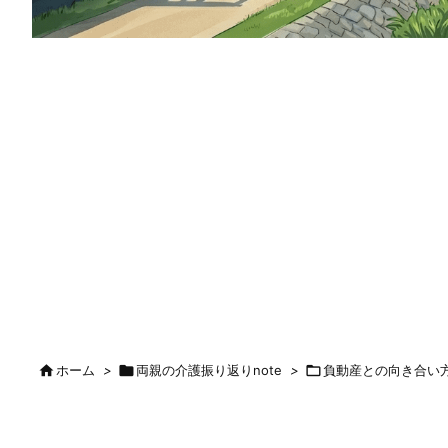

ホーム
>

両親の介護振り返りnote
>

負動産との向き合い