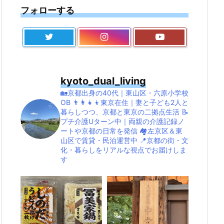
フォローする
kyoto_dual_living
🏡京都出身の40代｜東山区・六原小学校
OB
👨‍👩‍👧‍👦東京在住｜妻と子ども2人と
暮らしつつ、京都と東京の二拠点生活
📝
プチ介護Uターン中｜両親の介護記録ノ
ートや京都の日常を発信
🏘左京区＆東
山区で賃貸・民泊運営中
📍京都の街・文
化・暮らしをリアルな視点でお届けしま
す