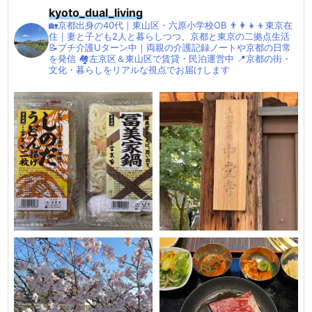
kyoto_dual_living
🏡京都出身の40代｜東山区・六原小学校OB
👨‍👩‍👧‍👦東京在
住｜妻と子ども2人と暮らしつつ、京都と東京の二拠点生活
📝プチ介護Uターン中｜両親の介護記録ノートや京都の日常
を発信
🏘左京区＆東山区で賃貸・民泊運営中
📍京都の街・
文化・暮らしをリアルな視点でお届けします