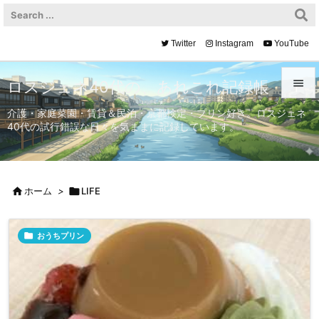
Twitter
Instagram
YouTube

ロスジェネ40代の、あれこれ記録帳

介護・家庭菜園・賃貸＆民泊・京都検定・プリン好き。ロスジェネ
40代の試行錯誤な日々を気ままに記録しています。
メニュ

サイド


ホーム
>

LIFE
前へ


おうちプリン
次へ

検索