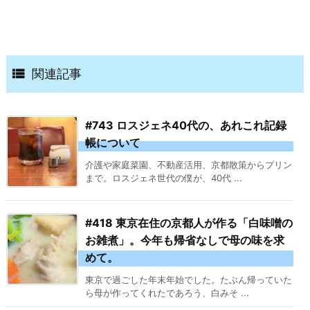

関連記事
#743 ロスジェネ40代の、あれこれ記録
帳について
介護や家庭菜園、不動産活用、京都散策からプリン
まで。ロスジェネ世代の僕が、40代 ...
#418 東京在住の京都人が作る「白味噌の
お雑煮」。今年も帰省なしで母の味を求
めて。
東京で過ごした年末年始でした。たぶん帰っていた
ら母が作ってくれたであろう、白みそ ...