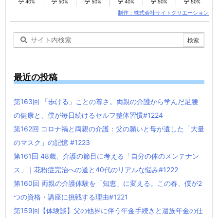
40%
50%
50%
40%
50%
50%
制作：株式会社サイトクリエーション
最近の投稿
第163回 「歩ける」ことの尊さ。両親の介護から学んだ足腰
の健康と、僕が毎日続けるセルフ整体習慣#1224
第162回 コロナ禍と両親の介護：父の願いと母が遺した「大量
のマスク」の記憶 #1223
第161回 48歳、介護の節目に考える「自分の体のメンテナン
ス」｜花粉症完治への道と40代のリアルな悩み#1222
第160回 両親の介護体験を「知恵」に変える。この春、僕が2
つの資格・講座に挑戦する理由#1221
第159回【体験談】父の他界に伴う年金手続きと遺族年金の仕