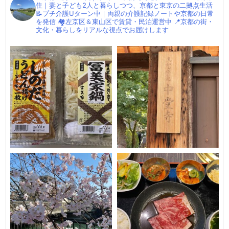
住｜妻と子ども2人と暮らしつつ、京都と東京の二拠点生活
📝プチ介護Uターン中｜両親の介護記録ノートや京都の日常
を発信
🏘左京区＆東山区で賃貸・民泊運営中
📍京都の街・
文化・暮らしをリアルな視点でお届けします