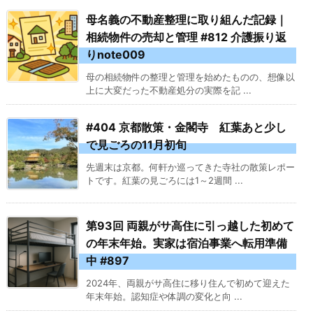
母名義の不動産整理に取り組んだ記録｜
相続物件の売却と管理 #812 介護振り返
りnote009
母の相続物件の整理と管理を始めたものの、想像以
上に大変だった不動産処分の実際を記 ...
#404 京都散策・金閣寺 紅葉あと少し
で見ごろの11月初旬
先週末は京都。何軒か巡ってきた寺社の散策レポー
トです。紅葉の見ごろには1～2週間 ...
第93回 両親がサ高住に引っ越した初めて
の年末年始。実家は宿泊事業へ転用準備
中 #897
2024年、両親がサ高住に移り住んで初めて迎えた
年末年始。認知症や体調の変化と向 ...