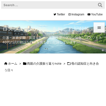
Twitter
Instagram
YouTube

ロスジェネ40代の、あれこれ記録帳

介護・家庭菜園・賃貸＆民泊・京都検定・プリン好き。ロスジェネ
40代の試行錯誤な日々を気ままに記録しています。
メニュ

サイド


ホーム
>

両親の介護振り返りnote
>

母の認知症と向き合
前へ
う日々

次へ

検索