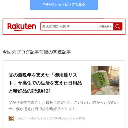
Yahoo!ショッピングで見る
今回のブログ記事前後の関連記事
父の最晩年を支えた「御用達リス
ト」サ高住での生活を支えた日用品
と嗜好品の記憶#121
父がサ高住で過ごした最晩年の2年間。こだわりが強かった父のた
めに僕が揃えた日用品や嗜好品のリスト ...
https://m3-f.site/2026/05/04/kaigo-diary-155/