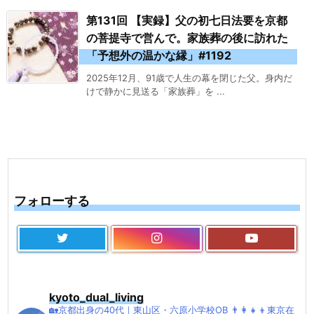
第131回 【実録】父の初七日法要を京都
の菩提寺で営んで。家族葬の後に訪れた
「予想外の温かな縁」#1192
2025年12月、91歳で人生の幕を閉じた父。身内だ
けで静かに見送る「家族葬」を ...
フォローする
kyoto_dual_living
🏡京都出身の40代｜東山区・六原小学校OB
👨‍👩‍👧‍👦東京在