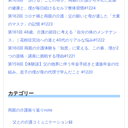
の健康と、僕が毎日続けるセルフ整体習慣#1224
第162回 コロナ禍と両親の介護：父の願いと母が遺した「大量
のマスク」の記憶 #1223
第161回 48歳、介護の節目に考える「自分の体のメンテナン
ス」｜花粉症完治への道と40代のリアルな悩み#1222
第160回 両親の介護体験を「知恵」に変える。この春、僕が2
つの資格・講座に挑戦する理由#1221
第159回【体験談】父の他界に伴う年金手続きと遺族年金の仕
組み。息子の僕が母の代理で学んだこと #1220
カテゴリー
両親の介護振り返りnote
父との介護コミュニケーション録