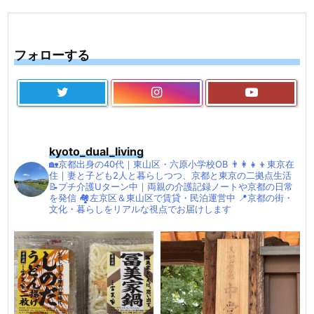
フォローする
kyoto_dual_living
🏡京都出身の40代｜東山区・六原小学校OB
👨‍👩‍👧‍👦東京在
住｜妻と子ども2人と暮らしつつ、京都と東京の二拠点生活
📝プチ介護Uターン中｜両親の介護記録ノートや京都の日常
を発信
🏘左京区＆東山区で賃貸・民泊運営中
📍京都の街・
文化・暮らしをリアルな視点でお届けします