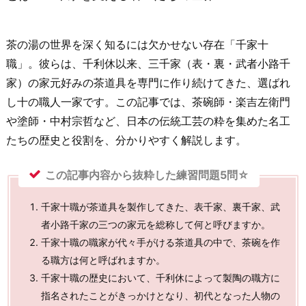
茶の湯の世界を深く知るには欠かせない存在「千家十
職」。彼らは、千利休以来、三千家（表・裏・武者小路千
家）の家元好みの茶道具を専門に作り続けてきた、選ばれ
し十の職人一家です。この記事では、茶碗師・楽吉左衛門
や塗師・中村宗哲など、日本の伝統工芸の粋を集めた名工
たちの歴史と役割を、分かりやすく解説します。
この記事内容から抜粋した練習問題5問☆
千家十職が茶道具を製作してきた、表千家、裏千家、武
者小路千家の三つの家元を総称して何と呼びますか。
千家十職の職家が代々手がける茶道具の中で、茶碗を作
る職方は何と呼ばれますか。
千家十職の歴史において、千利休によって製陶の職方に
指名されたことがきっかけとなり、初代となった人物の