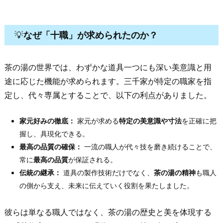
💡
なぜ「十職」が求められたのか？
茶の湯の世界では、わずかな道具一つにも深い美意識と用
途に応じた機能が求められます。三千家が特定の職家を指
定し、代々専属とすることで、以下の利点がありました。
家元好みの徹底：
家元が求める
特定の美意識や寸法
を正確に把
握し、具現化できる。
最高の品質の確保：
一流の職人が代々技を磨き続けることで、
常に
最高の品質
が保証される。
伝統の継承：
道具の製作技術だけでなく、
茶の湯の精神
も職人
の側から支え、未来に伝えていく役割を果たしました。
彼らは単なる職人ではなく、茶の湯の歴史と美を体現する