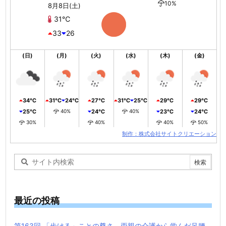
10%
8月8日(土)
31℃
33
26
(日)
(月)
(火)
(水)
(木)
(金)
34℃
31℃
24℃
27℃
31℃
25℃
29℃
29℃
25℃
40%
24℃
40%
23℃
24℃
30%
40%
40%
50%
制作：株式会社サイトクリエーション
最近の投稿
第163回 「歩ける」ことの尊さ。両親の介護から学んだ足腰