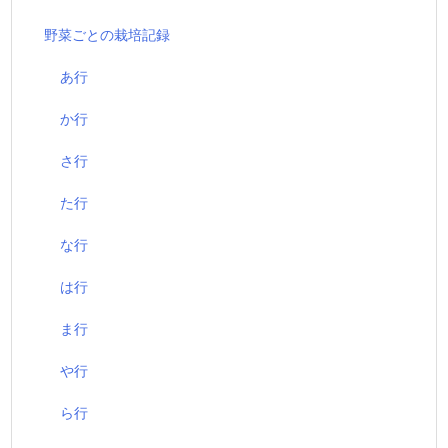
野菜ごとの栽培記録
あ行
か行
さ行
た行
な行
は行
ま行
や行
ら行