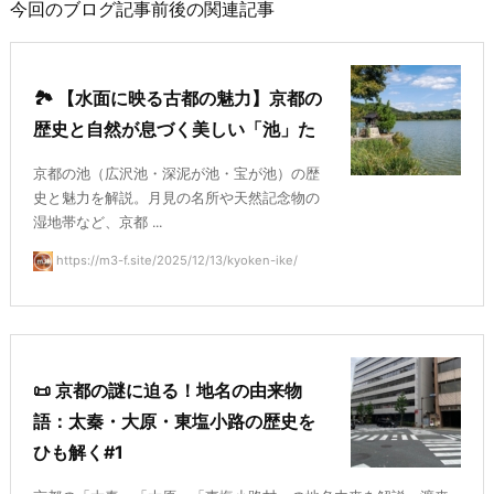
今回のブログ記事前後の関連記事
🏞️ 【水面に映る古都の魅力】京都の
歴史と自然が息づく美しい「池」た
京都の池（広沢池・深泥が池・宝が池）の歴
史と魅力を解説。月見の名所や天然記念物の
湿地帯など、京都 ...
https://m3-f.site/2025/12/13/kyoken-ike/
📜 京都の謎に迫る！地名の由来物
語：太秦・大原・東塩小路の歴史を
ひも解く#1