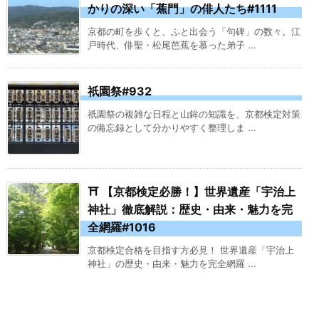
かりの深い「蕉門」の俳人たち#1111
京都の町を歩くと、ふと出会う「句碑」の数々。江
戸時代、俳聖・松尾芭蕉を慕った弟子 ...
祇園祭#932
祇園祭の複雑な日程と山鉾の知識を、京都検定対策
の備忘録として分かりやすく整理しま ...
⛩️ 【京都検定必勝！】世界遺産「宇治上
神社」徹底解説：歴史・由来・魅力を完
全網羅#1016
京都検定合格を目指す方必見！ 世界遺産「宇治上
神社」の歴史・由来・魅力を完全網羅 ...