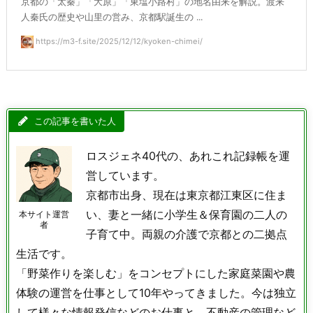
京都の「太秦」「大原」「東塩小路村」の地名由来を解説。渡来
人秦氏の歴史や山里の営み、京都駅誕生の ...
https://m3-f.site/2025/12/12/kyoken-chimei/
この記事を書いた人
ロスジェネ40代の、あれこれ記録帳を運
営しています。
京都市出身、現在は東京都江東区に住ま
い、妻と一緒に小学生＆保育園の二人の
本サイト運営
者
子育て中。両親の介護で京都との二拠点
生活です。
「野菜作りを楽しむ」をコンセプトにした家庭菜園や農
体験の運営を仕事として10年やってきました。今は独立
して様々な情報発信などのお仕事と、不動産の管理など