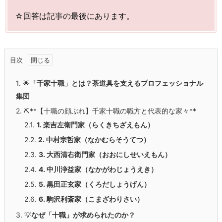
☆回答は記事の最後にあります。
目次
1.
🌟
「千家十職」とは？茶道具を支えるプロフェッショナル
集団
2.
⛏️**【十職の顔ぶれ】千家十職の職方と代表的な家々**
2.1.
1. 楽吉左衛門家（らくきちざえもん）
2.2.
2. 中村宗哲家（なかむらそうてつ）
2.3.
3. 大西清右衛門家（おおにしせいえもん）
2.4.
4. 中川浄益家（なかがわじょうえき）
2.5.
5. 黒田正玄家（くろだしょうげん）
2.6.
6. 駒沢利斎家（こまざわりさい）
3.
💡
なぜ「十職」が求められたのか？