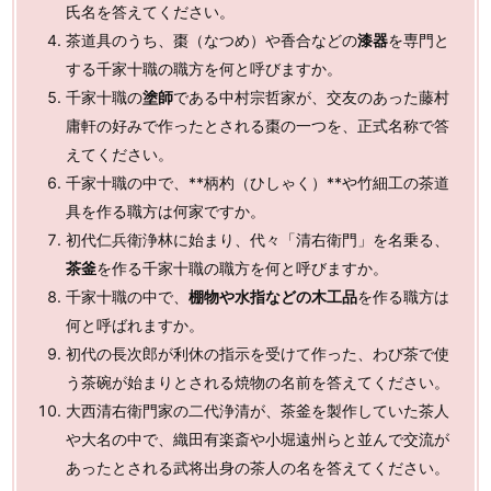
氏名を答えてください。
茶道具のうち、棗（なつめ）や香合などの
漆器
を専門と
する千家十職の職方を何と呼びますか。
千家十職の
塗師
である中村宗哲家が、交友のあった藤村
庸軒の好みで作ったとされる棗の一つを、正式名称で答
えてください。
千家十職の中で、**柄杓（ひしゃく）**や竹細工の茶道
具を作る職方は何家ですか。
初代仁兵衛浄林に始まり、代々「清右衛門」を名乗る、
茶釜
を作る千家十職の職方を何と呼びますか。
千家十職の中で、
棚物や水指などの木工品
を作る職方は
何と呼ばれますか。
初代の長次郎が利休の指示を受けて作った、わび茶で使
う茶碗が始まりとされる焼物の名前を答えてください。
大西清右衛門家の二代浄清が、茶釜を製作していた茶人
や大名の中で、織田有楽斎や小堀遠州らと並んで交流が
あったとされる武将出身の茶人の名を答えてください。