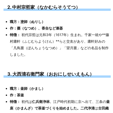
2. 中村宗哲家（なかむらそうてつ）
職方：塗師（ぬりし）
作：棗（なつめ）、香合など漆器
特徴：
初代宗哲は元和3年（1617年）生まれ。千家一統や**藤
村庸軒（ふじむらようけん）**らと交友があり、庸軒好みの
「凡鳥棗（ぼんちょうなつめ）」「望月棗」などの名品を制作
しました。
3. 大西清右衛門家（おおにしせいえもん）
職方：釜師（かまし）
作：茶釜
特徴：
初代は
仁兵衛浄林
。江戸時代初期に京へ出て、三条の
釜
座（かまんざ）で茶釜づくりを始めました。二代浄清
は
古田織