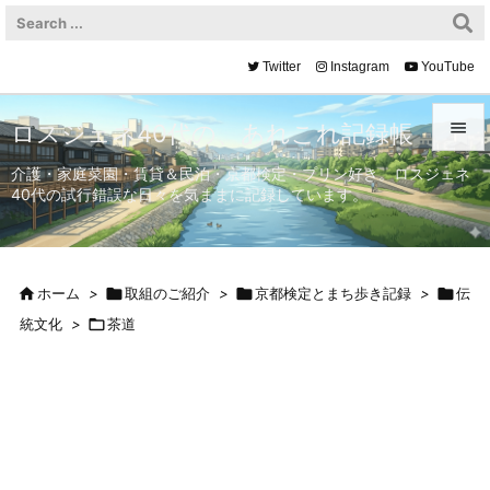
Twitter
Instagram
YouTube

ロスジェネ40代の、あれこれ記録帳

介護・家庭菜園・賃貸＆民泊・京都検定・プリン好き。ロスジェネ
40代の試行錯誤な日々を気ままに記録しています。
メニュ

サイド


ホーム
>

取組のご紹介
>

京都検定とまち歩き記録
>

伝
前へ
統文化
>

茶道

次へ

検索