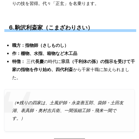
りの技を習得。代々「正玄」を名乗ります。
6. 駒沢利斎家（こまざわりさい）
職方：指物師（さしものし）
作：棚物、水指、箱物など木工品
特徴：
三代
長慶
の時代に
宗旦（千利休の孫）の指示を受けて千
家の指物を作り始め、四代利斎
から千家十職に加えられまし
た。
（※残りの四家は、土風炉師・永楽善五郎、袋師・土田友
湖、表具師・奥村吉兵衛、一閑張細工師・飛来一閑で
す。）