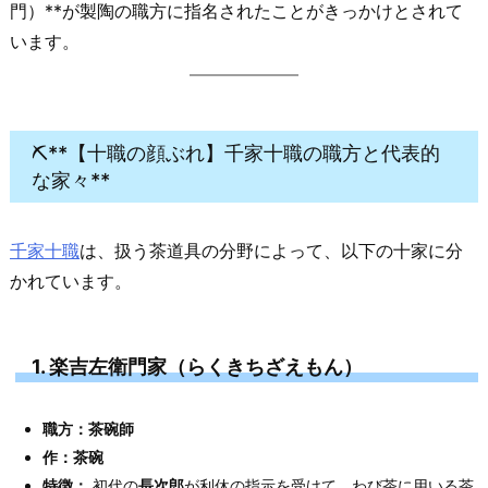
門）**が製陶の職方に指名されたことがきっかけとされて
います。
⛏️**【十職の顔ぶれ】千家十職の職方と代表的
な家々**
千家十職
は、扱う茶道具の分野によって、以下の十家に分
かれています。
1. 楽吉左衛門家（らくきちざえもん）
職方：茶碗師
作：茶碗
特徴：
初代の
長次郎
が利休の指示を受けて、わび茶に用いる茶