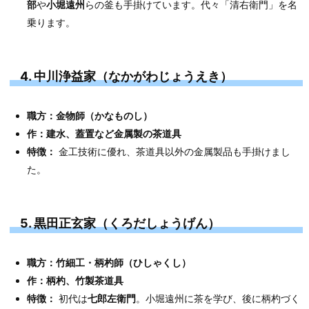
部
や
小堀遠州
らの釜も手掛けています。代々「清右衛門」を名
乗ります。
4. 中川浄益家（なかがわじょうえき）
職方：金物師（かなものし）
作：建水、蓋置など金属製の茶道具
特徴：
金工技術に優れ、茶道具以外の金属製品も手掛けまし
た。
5. 黒田正玄家（くろだしょうげん）
職方：竹細工・柄杓師（ひしゃくし）
作：柄杓、竹製茶道具
特徴：
初代は
七郎左衛門
。小堀遠州に茶を学び、後に柄杓づく