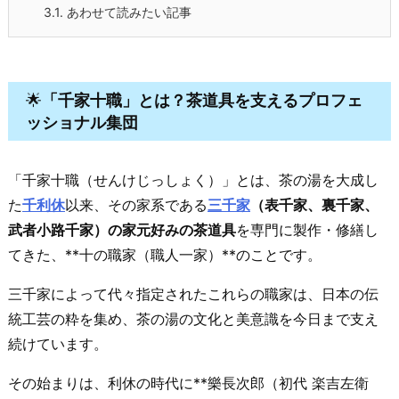
3.1.
あわせて読みたい記事
🌟
「千家十職」とは？茶道具を支えるプロフェ
ッショナル集団
「千家十職（せんけじっしょく）」とは、茶の湯を大成し
た
千利休
以来、その家系である
三千家
（表千家、裏千家、
武者小路千家）の家元好みの茶道具
を専門に製作・修繕し
てきた、**十の職家（職人一家）**のことです。
三千家によって代々指定されたこれらの職家は、日本の伝
統工芸の粋を集め、茶の湯の文化と美意識を今日まで支え
続けています。
その始まりは、利休の時代に**樂長次郎（初代 楽吉左衛