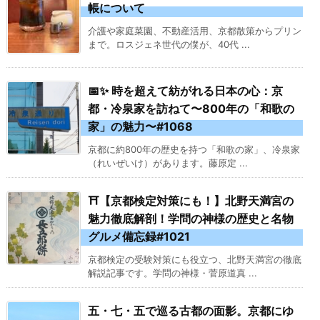
帳について
介護や家庭菜園、不動産活用、京都散策からプリン
まで。ロスジェネ世代の僕が、40代 ...
📅✨ 時を超えて紡がれる日本の心：京
都・冷泉家を訪ねて〜800年の「和歌の
家」の魅力〜#1068
京都に約800年の歴史を持つ「和歌の家」、冷泉家
（れいぜいけ）があります。藤原定 ...
⛩️【京都検定対策にも！】北野天満宮の
魅力徹底解剖！学問の神様の歴史と名物
グルメ備忘録#1021
京都検定の受験対策にも役立つ、北野天満宮の徹底
解説記事です。学問の神様・菅原道真 ...
五・七・五で巡る古都の面影。京都にゆ