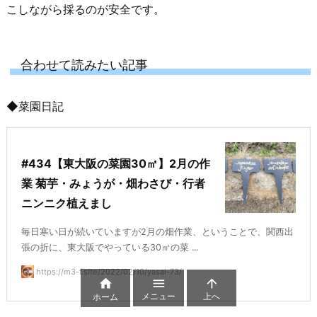
こしながら採るのが安全です。
合わせて読みたい記事
◆菜園日記
#434【東大阪の菜園30㎡】2月の作
業 菊芋・みょうが・畑わさび・行者
ニンニク植えまし
毎日寒い日が続いていますが2月の畑作業、ということで、関西出
張の折に、東大阪でやっている30㎡の菜 ...
https://m3-f.site/2022/02/10/yasai-73/



メニュー
上へ
ホーム