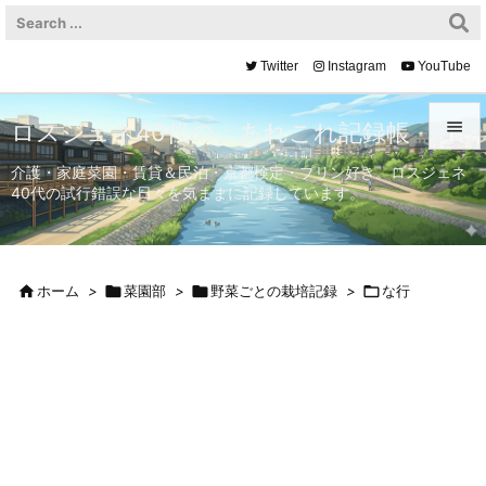
Twitter
Instagram
YouTube

ロスジェネ40代の、あれこれ記録帳

介護・家庭菜園・賃貸＆民泊・京都検定・プリン好き。ロスジェネ
40代の試行錯誤な日々を気ままに記録しています。
メニュ

サイド


ホーム
>

菜園部
>

野菜ごとの栽培記録
>

な行
前へ

次へ

検索