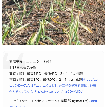
家庭菜園、ニンニク、冬越し
1月8日の天気予報
東京：晴れ 最高11℃、最低4℃、2～4m/sの風速
京都：晴れ 最高8℃、最低0℃、2～4m/sの風速
https://t.c
o/gC4Xw7JAn3
#ニンニク
#1月
#天気予報
#家庭菜園
#野菜
作り
#ヒガンバナ科
pic.twitter.com/mz6DvVdQci
— m3-f.site（エムサンファーム）菜園部 (@m3firm)
Janu
ary 7, 2025