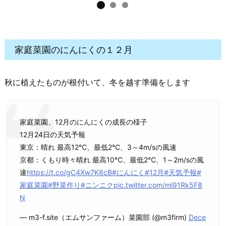
家庭菜園のにんにくの１２月
秋に植えたものが根付いて、冬を越す準備をします
家庭菜園、12月のにんにくの成長の様子
12月24日の天気予報
東京：晴れ 最高12℃、最低2℃、3～4m/sの風速
京都：くもり時々晴れ 最高10℃、最低2℃、1～2m/sの風
速
https://t.co/gC4Xw7K8cB
#にんにく
#12月
#天気予報
#
家庭菜園
#野菜作り
#ニンニク
pic.twitter.com/ml91Rk5F8
N
— m3-f.site（エムサンファーム）菜園部 (@m3firm)
Dece