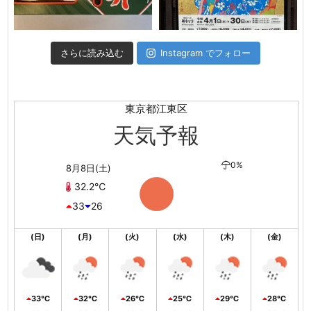
さらに読み込む
Instagram でフォロー
東京都江東区
天気予報
0%
8月8日(土)
32.2℃
33
26
(日)
(月)
(火)
(水)
(木)
(金)
33℃
32℃
26℃
25℃
29℃
28℃