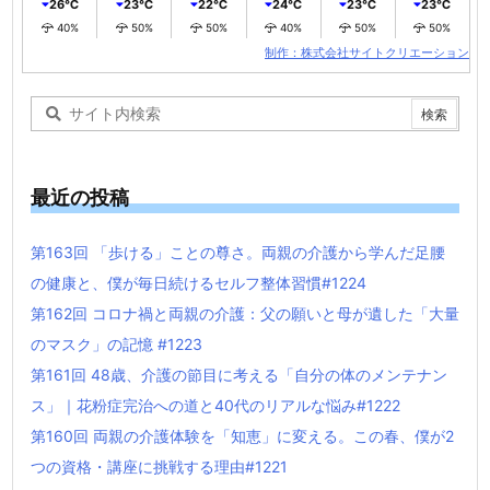
26℃
23℃
22℃
24℃
23℃
23℃
40%
50%
50%
40%
50%
50%
制作：株式会社サイトクリエーション
最近の投稿
第163回 「歩ける」ことの尊さ。両親の介護から学んだ足腰
の健康と、僕が毎日続けるセルフ整体習慣#1224
第162回 コロナ禍と両親の介護：父の願いと母が遺した「大量
のマスク」の記憶 #1223
第161回 48歳、介護の節目に考える「自分の体のメンテナン
ス」｜花粉症完治への道と40代のリアルな悩み#1222
第160回 両親の介護体験を「知恵」に変える。この春、僕が2
つの資格・講座に挑戦する理由#1221