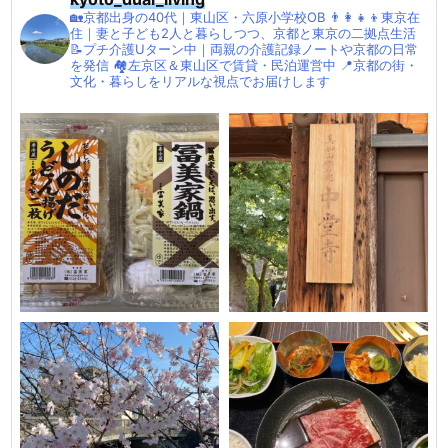
🏡京都出身の40代｜東山区・六原小学校OB
👨‍👩‍👧‍👦東京在
住｜妻と子ども2人と暮らしつつ、京都と東京の二拠点生活
📝プチ介護Uターン中｜両親の介護記録ノートや京都の日常
を発信
🏘左京区＆東山区で賃貸・民泊運営中
📍京都の街・
文化・暮らしをリアルな視点でお届けします