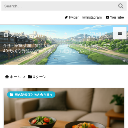
Twitter
Instagram
YouTube

ロスジェネ40代の、あれこれ記録帳

介護・家庭菜園・賃貸＆民泊・京都検定・プリン好き。ロスジェネ
40代の試行錯誤な日々を気ままに記録しています。
メニュ

サイド


ホーム
>

Uターン
前へ


母の認知症と向き合う日々
次へ

検索