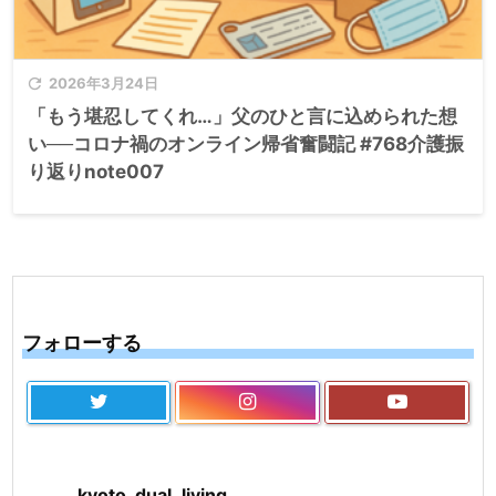

2026年3月24日
「もう堪忍してくれ…」父のひと言に込められた想
い──コロナ禍のオンライン帰省奮闘記 #768介護振
り返りnote007
フォローする
kyoto_dual_living