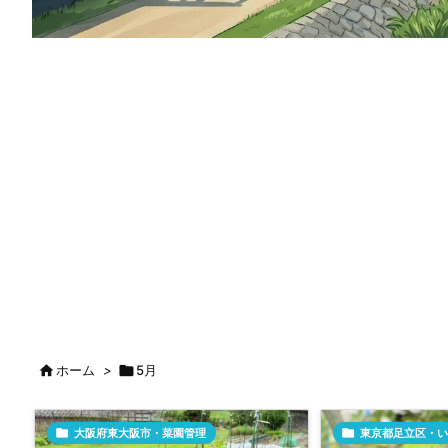

ホーム
>

5月

大阪府東大阪市・菜園管理

東京都足立区・い