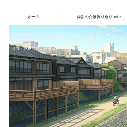
ホーム
両親の介護振り返りnote
ロスジェネ40代の、あれこれ
介護・家庭菜園・賃貸＆民泊・京都検定・プリン好き。ロスジェ