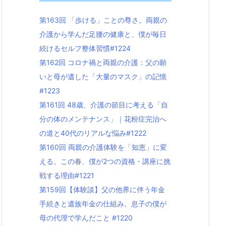
第163回 「歩ける」ことの尊さ。両親の
介護から学んだ足腰の健康と、僕が毎日
続けるセルフ整体習慣#1224
第162回 コロナ禍と両親の介護：父の願
いと母が遺した「大量のマスク」の記憶
#1223
第161回 48歳、介護の節目に考える「自
分の体のメンテナンス」｜花粉症完治へ
の道と40代のリアルな悩み#1222
第160回 両親の介護体験を「知恵」に変
える。この春、僕が2つの資格・講座に挑
戦する理由#1221
第159回【体験談】父の他界に伴う年金
手続きと遺族年金の仕組み。息子の僕が
母の代理で学んだこと #1220