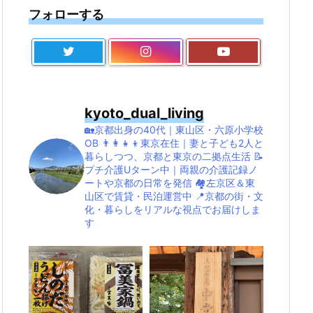
フォローする
kyoto_dual_living
🏡京都出身の40代｜東山区・六原小学校
OB
👨‍👩‍👧‍👦東京在住｜妻と子ども2人と
暮らしつつ、京都と東京の二拠点生活
📝
プチ介護Uターン中｜両親の介護記録ノ
ートや京都の日常を発信
🏘左京区＆東
山区で賃貸・民泊運営中
📍京都の街・文
化・暮らしをリアルな視点でお届けしま
す