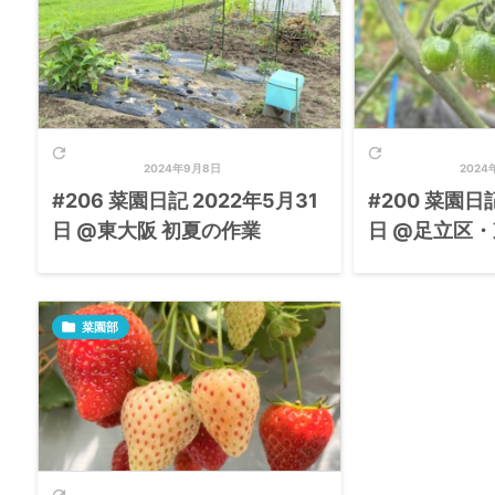


2024年9月8日
2024
#206 菜園日記 2022年5月31
#200 菜園日記
日 @東大阪 初夏の作業
日 @足立区・

菜園部