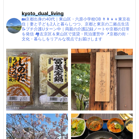
kyoto_dual_living
🏡京都出身の40代｜東山区・六原小学校OB
👨‍👩‍👧‍👦東京在
住｜妻と子ども2人と暮らしつつ、京都と東京の二拠点生活
📝プチ介護Uターン中｜両親の介護記録ノートや京都の日常
を発信
🏘左京区＆東山区で賃貸・民泊運営中
📍京都の街・
文化・暮らしをリアルな視点でお届けします