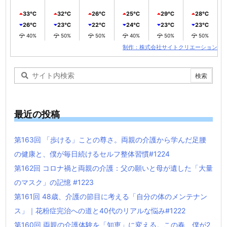
33℃
32℃
26℃
25℃
29℃
28℃
26℃
23℃
22℃
24℃
23℃
23℃
40%
50%
50%
40%
50%
50%
制作：株式会社サイトクリエーション
最近の投稿
第163回 「歩ける」ことの尊さ。両親の介護から学んだ足腰
の健康と、僕が毎日続けるセルフ整体習慣#1224
第162回 コロナ禍と両親の介護：父の願いと母が遺した「大量
のマスク」の記憶 #1223
第161回 48歳、介護の節目に考える「自分の体のメンテナン
ス」｜花粉症完治への道と40代のリアルな悩み#1222
第160回 両親の介護体験を「知恵」に変える。この春、僕が2