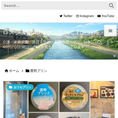
Twitter
Instagram
YouTube

ロスジェネ40代の、あれこれ記録帳

介護・家庭菜園・賃貸＆民泊・京都検定・プリン好き。ロスジェネ
40代の試行錯誤な日々を気ままに記録しています。
メニュ

サイド


ホーム
>

透明プリン
前へ


おうちプリン
次へ

検索