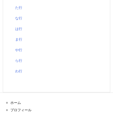
た行
な行
は行
ま行
や行
ら行
わ行
ホーム
プロフィール