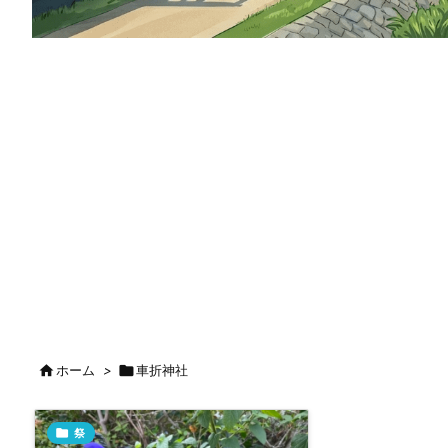

ホーム
>

車折神社

祭