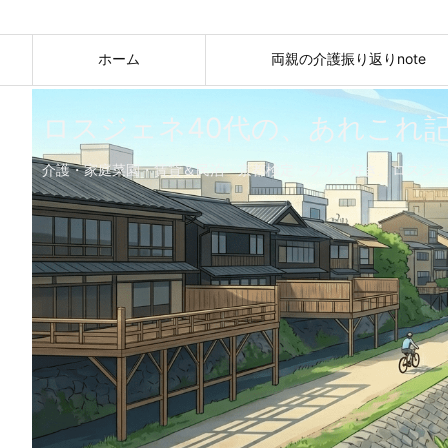
ホーム
両親の介護振り返りnote
ロスジェネ40代の、あれこれ
介護・家庭菜園・賃貸＆民泊・京都検定・プリン好き。ロスジェ