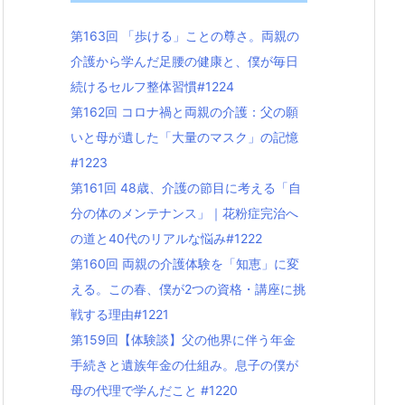
第163回 「歩ける」ことの尊さ。両親の
介護から学んだ足腰の健康と、僕が毎日
続けるセルフ整体習慣#1224
第162回 コロナ禍と両親の介護：父の願
いと母が遺した「大量のマスク」の記憶
#1223
第161回 48歳、介護の節目に考える「自
分の体のメンテナンス」｜花粉症完治へ
の道と40代のリアルな悩み#1222
第160回 両親の介護体験を「知恵」に変
える。この春、僕が2つの資格・講座に挑
戦する理由#1221
第159回【体験談】父の他界に伴う年金
手続きと遺族年金の仕組み。息子の僕が
母の代理で学んだこと #1220