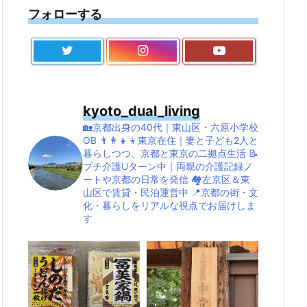
フォローする
kyoto_dual_living
🏡京都出身の40代｜東山区・六原小学校
OB
👨‍👩‍👧‍👦東京在住｜妻と子ども2人と
暮らしつつ、京都と東京の二拠点生活
📝
プチ介護Uターン中｜両親の介護記録ノ
ートや京都の日常を発信
🏘左京区＆東
山区で賃貸・民泊運営中
📍京都の街・文
化・暮らしをリアルな視点でお届けしま
す