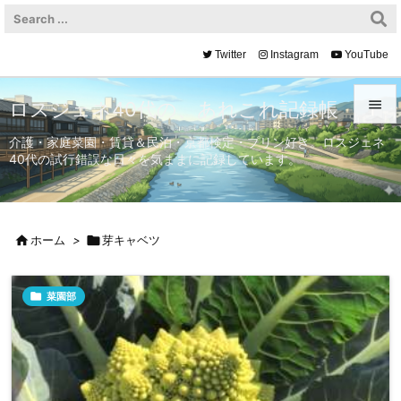
Twitter
Instagram
YouTube

ロスジェネ40代の、あれこれ記録帳

介護・家庭菜園・賃貸＆民泊・京都検定・プリン好き。ロスジェネ
40代の試行錯誤な日々を気ままに記録しています。
メニュ

サイド


ホーム
>

芽キャベツ
前へ


菜園部
次へ

検索