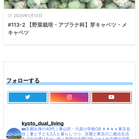

2025年1月13日
#113-2 【野菜栽培・アブラナ科】芽キャベツ・メ
キャベツ
フォローする
kyoto_dual_living
🏡京都出身の40代｜東山区・六原小学校OB
👨‍👩‍👧‍👦東京在
住｜妻と子ども2人と暮らしつつ、京都と東京の二拠点生活
📝プチ介護Uターン中｜両親の介護記録ノートや京都の日常