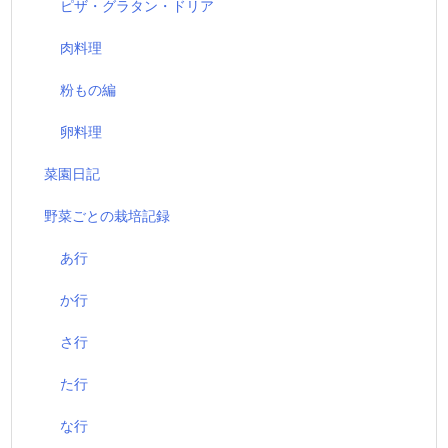
ピザ・グラタン・ドリア
肉料理
粉もの編
卵料理
菜園日記
野菜ごとの栽培記録
あ行
か行
さ行
た行
な行