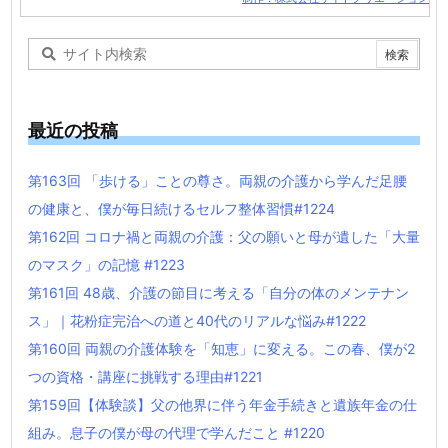
最近の投稿
第163回 「歩ける」ことの尊さ。両親の介護から学んだ足腰
の健康と、僕が毎日続けるセルフ整体習慣#1224
第162回 コロナ禍と両親の介護：父の願いと母が遺した「大量
のマスク」の記憶 #1223
第161回 48歳、介護の節目に考える「自分の体のメンテナン
ス」｜花粉症完治への道と40代のリアルな悩み#1222
第160回 両親の介護体験を「知恵」に変える。この春、僕が2
つの資格・講座に挑戦する理由#1221
第159回【体験談】父の他界に伴う年金手続きと遺族年金の仕
組み。息子の僕が母の代理で学んだこと #1220