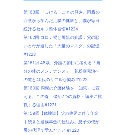
第163回 「歩ける」ことの尊さ。両親の
介護から学んだ足腰の健康と、僕が毎日
続けるセルフ整体習慣#1224
第162回 コロナ禍と両親の介護：父の願
いと母が遺した「大量のマスク」の記憶
#1223
第161回 48歳、介護の節目に考える「自
分の体のメンテナンス」｜花粉症完治へ
の道と40代のリアルな悩み#1222
第160回 両親の介護体験を「知恵」に変
える。この春、僕が2つの資格・講座に挑
戦する理由#1221
第159回【体験談】父の他界に伴う年金
手続きと遺族年金の仕組み。息子の僕が
母の代理で学んだこと #1220