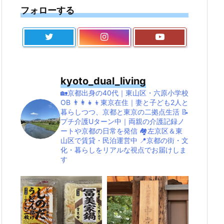
フォローする
kyoto_dual_living
🏡京都出身の40代｜東山区・六原小学校
OB
👨‍👩‍👧‍👦東京在住｜妻と子ども2人と
暮らしつつ、京都と東京の二拠点生活
📝
プチ介護Uターン中｜両親の介護記録ノ
ートや京都の日常を発信
🏘左京区＆東
山区で賃貸・民泊運営中
📍京都の街・文
化・暮らしをリアルな視点でお届けしま
す