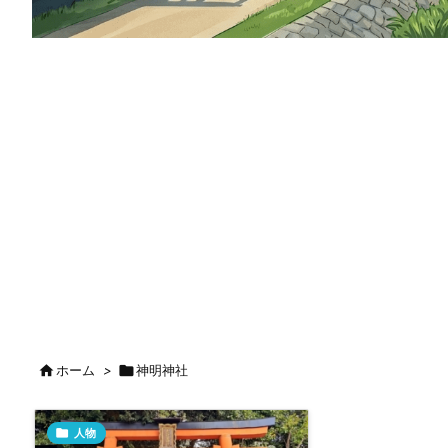

ホーム
>

神明神社

人物