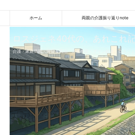
ホーム
両親の介護振り返りnote
ロスジェネ40代の、あれこれ
介護・家庭菜園・賃貸＆民泊・京都検定・プリン好き。ロスジェ