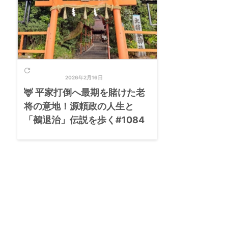

2026年2月16日
🦌 平家打倒へ最期を賭けた老
将の意地！源頼政の人生と
「鵺退治」伝説を歩く#1084