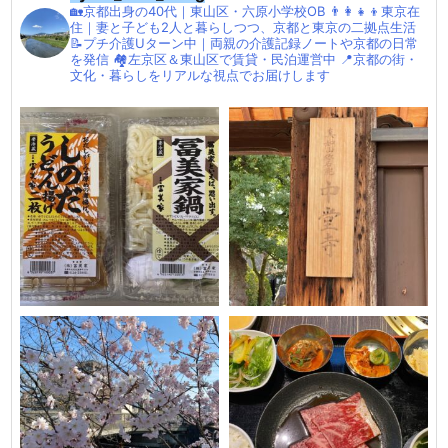
🏡京都出身の40代｜東山区・六原小学校OB
👨‍👩‍👧‍👦東京在
住｜妻と子ども2人と暮らしつつ、京都と東京の二拠点生活
📝プチ介護Uターン中｜両親の介護記録ノートや京都の日常
を発信
🏘左京区＆東山区で賃貸・民泊運営中
📍京都の街・
文化・暮らしをリアルな視点でお届けします