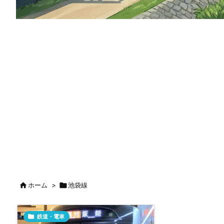

ホーム
>

池袋線

鉄道・電車