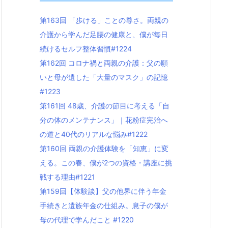
第163回 「歩ける」ことの尊さ。両親の
介護から学んだ足腰の健康と、僕が毎日
続けるセルフ整体習慣#1224
第162回 コロナ禍と両親の介護：父の願
いと母が遺した「大量のマスク」の記憶
#1223
第161回 48歳、介護の節目に考える「自
分の体のメンテナンス」｜花粉症完治へ
の道と40代のリアルな悩み#1222
第160回 両親の介護体験を「知恵」に変
える。この春、僕が2つの資格・講座に挑
戦する理由#1221
第159回【体験談】父の他界に伴う年金
手続きと遺族年金の仕組み。息子の僕が
母の代理で学んだこと #1220