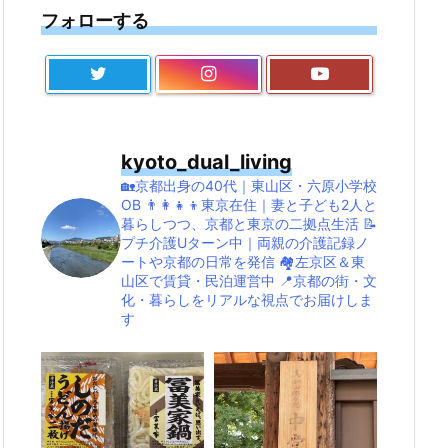
フォローする
kyoto_dual_living
🏡京都出身の40代｜東山区・六原小学校
OB
👨‍👩‍👧‍👦東京在住｜妻と子ども2人と
暮らしつつ、京都と東京の二拠点生活
📝
プチ介護Uターン中｜両親の介護記録ノ
ートや京都の日常を発信
🏘左京区＆東
山区で賃貸・民泊運営中
📍京都の街・文
化・暮らしをリアルな視点でお届けしま
す