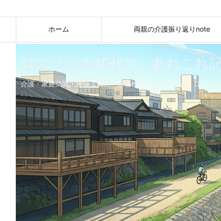
ホーム
両親の介護振り返りnote
ロスジェネ40代の、あれこれ
介護・家庭菜園・賃貸＆民泊・京都検定・プリン好き。ロスジェ