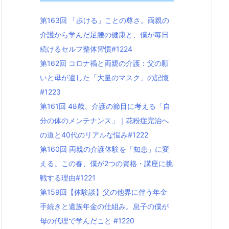
第163回 「歩ける」ことの尊さ。両親の
介護から学んだ足腰の健康と、僕が毎日
続けるセルフ整体習慣#1224
第162回 コロナ禍と両親の介護：父の願
いと母が遺した「大量のマスク」の記憶
#1223
第161回 48歳、介護の節目に考える「自
分の体のメンテナンス」｜花粉症完治へ
の道と40代のリアルな悩み#1222
第160回 両親の介護体験を「知恵」に変
える。この春、僕が2つの資格・講座に挑
戦する理由#1221
第159回【体験談】父の他界に伴う年金
手続きと遺族年金の仕組み。息子の僕が
母の代理で学んだこと #1220