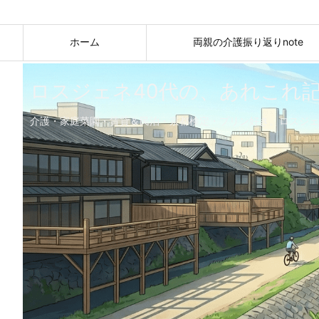
ホーム
両親の介護振り返りnote
ロスジェネ40代の、あれこれ
介護・家庭菜園・賃貸＆民泊・京都検定・プリン好き。ロスジェ