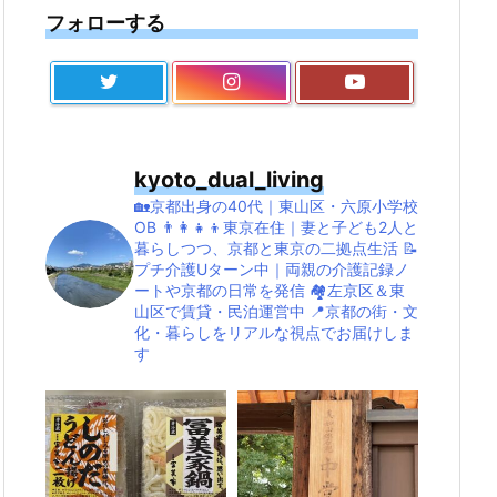
フォローする
kyoto_dual_living
🏡京都出身の40代｜東山区・六原小学校
OB
👨‍👩‍👧‍👦東京在住｜妻と子ども2人と
暮らしつつ、京都と東京の二拠点生活
📝
プチ介護Uターン中｜両親の介護記録ノ
ートや京都の日常を発信
🏘左京区＆東
山区で賃貸・民泊運営中
📍京都の街・文
化・暮らしをリアルな視点でお届けしま
す