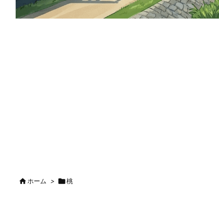

ホーム
>

桃