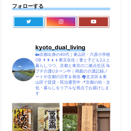
フォローする
kyoto_dual_living
🏡京都出身の40代｜東山区・六原小学校
OB
👨‍👩‍👧‍👦東京在住｜妻と子ども2人と
暮らしつつ、京都と東京の二拠点生活
📝
プチ介護Uターン中｜両親の介護記録ノ
ートや京都の日常を発信
🏘左京区＆東
山区で賃貸・民泊運営中
📍京都の街・文
化・暮らしをリアルな視点でお届けしま
す