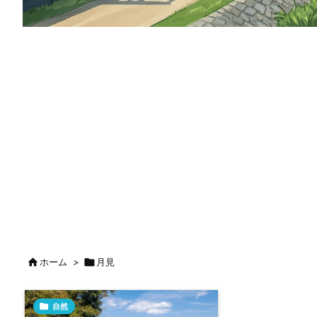

ホーム
>

月見

自然