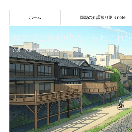
ホーム
両親の介護振り返りnote
ロスジェネ40代の、あれこれ
介護・家庭菜園・賃貸＆民泊・京都検定・プリン好き。ロスジェ