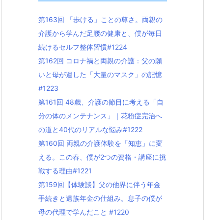
第163回 「歩ける」ことの尊さ。両親の
介護から学んだ足腰の健康と、僕が毎日
続けるセルフ整体習慣#1224
第162回 コロナ禍と両親の介護：父の願
いと母が遺した「大量のマスク」の記憶
#1223
第161回 48歳、介護の節目に考える「自
分の体のメンテナンス」｜花粉症完治へ
の道と40代のリアルな悩み#1222
第160回 両親の介護体験を「知恵」に変
える。この春、僕が2つの資格・講座に挑
戦する理由#1221
第159回【体験談】父の他界に伴う年金
手続きと遺族年金の仕組み。息子の僕が
母の代理で学んだこと #1220