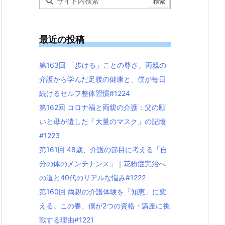
最近の投稿
第163回 「歩ける」ことの尊さ。両親の
介護から学んだ足腰の健康と、僕が毎日
続けるセルフ整体習慣#1224
第162回 コロナ禍と両親の介護：父の願
いと母が遺した「大量のマスク」の記憶
#1223
第161回 48歳、介護の節目に考える「自
分の体のメンテナンス」｜花粉症完治へ
の道と40代のリアルな悩み#1222
第160回 両親の介護体験を「知恵」に変
える。この春、僕が2つの資格・講座に挑
戦する理由#1221