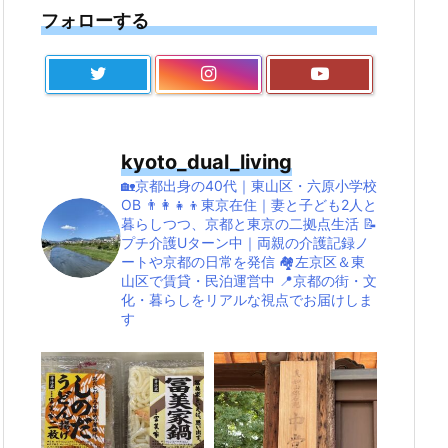
フォローする
kyoto_dual_living
🏡京都出身の40代｜東山区・六原小学校
OB
👨‍👩‍👧‍👦東京在住｜妻と子ども2人と
暮らしつつ、京都と東京の二拠点生活
📝
プチ介護Uターン中｜両親の介護記録ノ
ートや京都の日常を発信
🏘左京区＆東
山区で賃貸・民泊運営中
📍京都の街・文
化・暮らしをリアルな視点でお届けしま
す