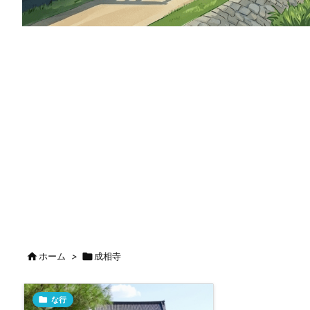

ホーム
>

成相寺

な行