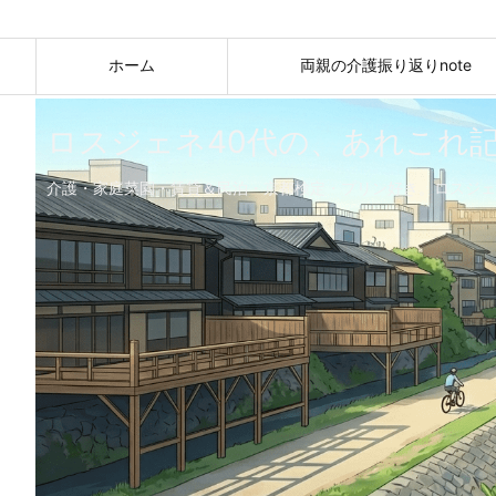
ホーム
両親の介護振り返りnote
ロスジェネ40代の、あれこれ
介護・家庭菜園・賃貸＆民泊・京都検定・プリン好き。ロスジェ