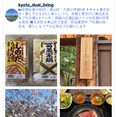
kyoto_dual_living
🏡京都出身の40代｜東山区・六原小学校OB
👨‍👩‍👧‍👦東京在
住｜妻と子ども2人と暮らしつつ、京都と東京の二拠点生活
📝プチ介護Uターン中｜両親の介護記録ノートや京都の日常
を発信
🏘左京区＆東山区で賃貸・民泊運営中
📍京都の街・
文化・暮らしをリアルな視点でお届けします