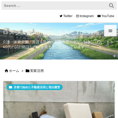
Twitter
Instagram
YouTube

ロスジェネ40代の、あれこれ記録帳

介護・家庭菜園・賃貸＆民泊・京都検定・プリン好き。ロスジェネ
40代の試行錯誤な日々を気ままに記録しています。
メニュ

サイド


ホーム
>

実家活用
前へ


京都で始めた不動産活用と宿泊運営
次へ

検索