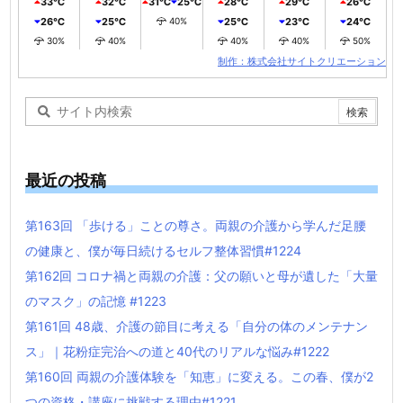
33℃
32℃
31℃
25℃
28℃
29℃
26℃
26℃
25℃
40%
25℃
23℃
24℃
30%
40%
40%
40%
50%
制作：株式会社サイトクリエーション
最近の投稿
第163回 「歩ける」ことの尊さ。両親の介護から学んだ足腰
の健康と、僕が毎日続けるセルフ整体習慣#1224
第162回 コロナ禍と両親の介護：父の願いと母が遺した「大量
のマスク」の記憶 #1223
第161回 48歳、介護の節目に考える「自分の体のメンテナン
ス」｜花粉症完治への道と40代のリアルな悩み#1222
第160回 両親の介護体験を「知恵」に変える。この春、僕が2
つの資格・講座に挑戦する理由#1221