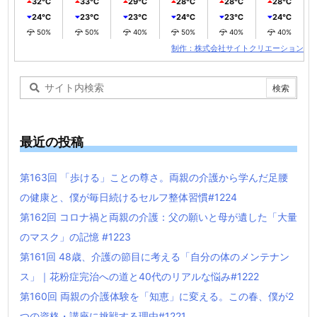
32℃
33℃
29℃
28℃
28℃
28℃
24℃
23℃
23℃
24℃
23℃
24℃
50%
50%
40%
50%
40%
40%
制作：株式会社サイトクリエーション
最近の投稿
第163回 「歩ける」ことの尊さ。両親の介護から学んだ足腰
の健康と、僕が毎日続けるセルフ整体習慣#1224
第162回 コロナ禍と両親の介護：父の願いと母が遺した「大量
のマスク」の記憶 #1223
第161回 48歳、介護の節目に考える「自分の体のメンテナン
ス」｜花粉症完治への道と40代のリアルな悩み#1222
第160回 両親の介護体験を「知恵」に変える。この春、僕が2
つの資格・講座に挑戦する理由#1221