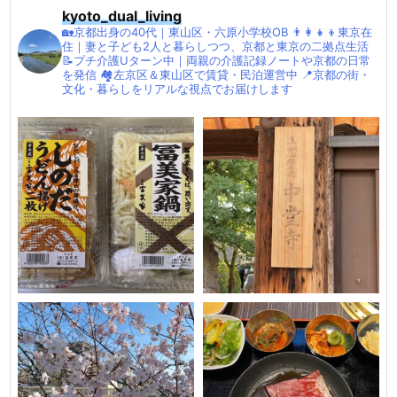
kyoto_dual_living
🏡京都出身の40代｜東山区・六原小学校OB
👨‍👩‍👧‍👦東京在
住｜妻と子ども2人と暮らしつつ、京都と東京の二拠点生活
📝プチ介護Uターン中｜両親の介護記録ノートや京都の日常
を発信
🏘左京区＆東山区で賃貸・民泊運営中
📍京都の街・
文化・暮らしをリアルな視点でお届けします