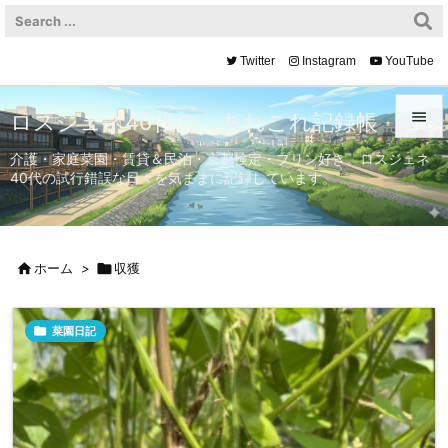
Twitter
Instagram
YouTube

ロスジェネ40代の、あれこれ記録帳

介護・家庭菜園・賃貸＆民泊・京都検定・プリン好き。ロスジェネ
40代の試行錯誤な日々を気ままに記録しています。
メニュ

サイド


ホーム
>

収獲
前へ


菜園日記
次へ

検索