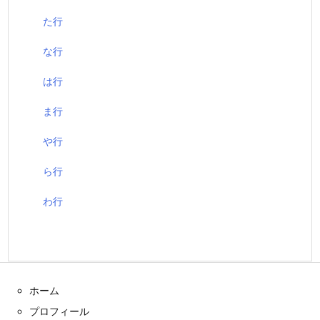
た行
な行
は行
ま行
や行
ら行
わ行
ホーム
プロフィール