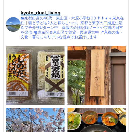
kyoto_dual_living
🏡京都出身の40代｜東山区・六原小学校OB
👨‍👩‍👧‍👦東京在
住｜妻と子ども2人と暮らしつつ、京都と東京の二拠点生活
📝プチ介護Uターン中｜両親の介護記録ノートや京都の日常
を発信
🏘左京区＆東山区で賃貸・民泊運営中
📍京都の街・
文化・暮らしをリアルな視点でお届けします