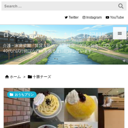
Twitter
Instagram
YouTube

ロスジェネ40代の、あれこれ記録帳

介護・家庭菜園・賃貸＆民泊・京都検定・プリン好き。ロスジェネ
40代の試行錯誤な日々を気ままに記録しています。
メニュ

サイド


ホーム
>

十勝チーズ
前へ


おうちプリン
次へ

検索