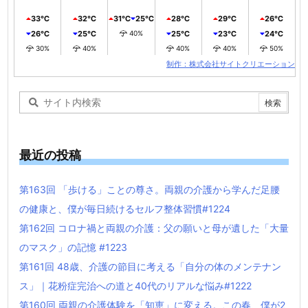
33℃
32℃
31℃
25℃
28℃
29℃
26℃
26℃
25℃
40%
25℃
23℃
24℃
30%
40%
40%
40%
50%
制作：株式会社サイトクリエーション
最近の投稿
第163回 「歩ける」ことの尊さ。両親の介護から学んだ足腰
の健康と、僕が毎日続けるセルフ整体習慣#1224
第162回 コロナ禍と両親の介護：父の願いと母が遺した「大量
のマスク」の記憶 #1223
第161回 48歳、介護の節目に考える「自分の体のメンテナン
ス」｜花粉症完治への道と40代のリアルな悩み#1222
第160回 両親の介護体験を「知恵」に変える。この春、僕が2