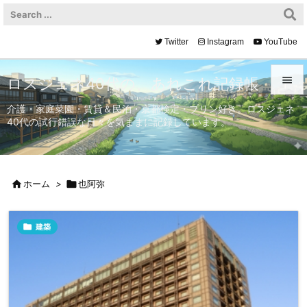
Twitter
Instagram
YouTube

ロスジェネ40代の、あれこれ記録帳

介護・家庭菜園・賃貸＆民泊・京都検定・プリン好き。ロスジェネ
40代の試行錯誤な日々を気ままに記録しています。
メニュ

サイド


ホーム
>

也阿弥
前へ


建築
次へ

検索