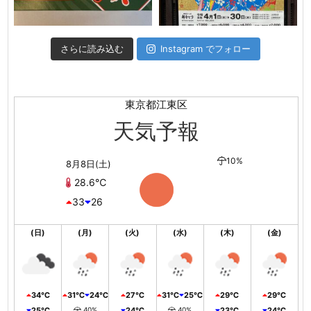
さらに読み込む
Instagram でフォロー
東京都江東区
天気予報
10%
8月8日(土)
28.6℃
33
26
(日)
(月)
(火)
(水)
(木)
(金)
34℃
31℃
24℃
27℃
31℃
25℃
29℃
29℃
25℃
40%
24℃
40%
23℃
24℃