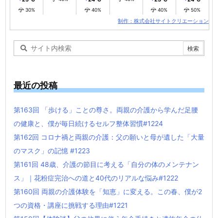
30%
40%
40%
50%
制作：株式会社サイトクリエーション
最近の投稿
第163回 「歩ける」ことの尊さ。両親の介護から学んだ足腰
の健康と、僕が毎日続けるセルフ整体習慣#1224
第162回 コロナ禍と両親の介護：父の願いと母が遺した「大量
のマスク」の記憶 #1223
第161回 48歳、介護の節目に考える「自分の体のメンテナン
ス」｜花粉症完治への道と40代のリアルな悩み#1222
第160回 両親の介護体験を「知恵」に変える。この春、僕が2
つの資格・講座に挑戦する理由#1221