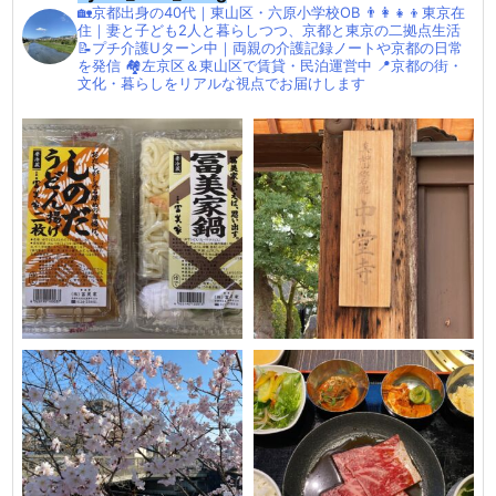
🏡京都出身の40代｜東山区・六原小学校OB
👨‍👩‍👧‍👦東京在
住｜妻と子ども2人と暮らしつつ、京都と東京の二拠点生活
📝プチ介護Uターン中｜両親の介護記録ノートや京都の日常
を発信
🏘左京区＆東山区で賃貸・民泊運営中
📍京都の街・
文化・暮らしをリアルな視点でお届けします