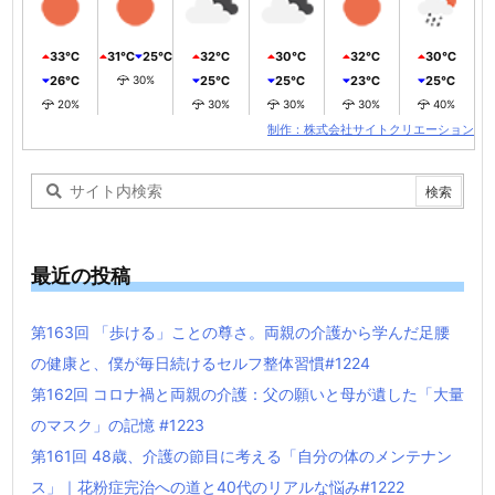
33℃
31℃
25℃
32℃
30℃
32℃
30℃
26℃
30%
25℃
25℃
23℃
25℃
20%
30%
30%
30%
40%
制作：株式会社サイトクリエーション
最近の投稿
第163回 「歩ける」ことの尊さ。両親の介護から学んだ足腰
の健康と、僕が毎日続けるセルフ整体習慣#1224
第162回 コロナ禍と両親の介護：父の願いと母が遺した「大量
のマスク」の記憶 #1223
第161回 48歳、介護の節目に考える「自分の体のメンテナン
ス」｜花粉症完治への道と40代のリアルな悩み#1222