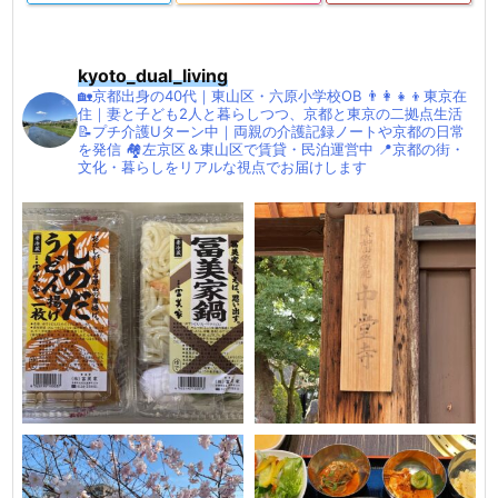
kyoto_dual_living
🏡京都出身の40代｜東山区・六原小学校OB
👨‍👩‍👧‍👦東京在
住｜妻と子ども2人と暮らしつつ、京都と東京の二拠点生活
📝プチ介護Uターン中｜両親の介護記録ノートや京都の日常
を発信
🏘左京区＆東山区で賃貸・民泊運営中
📍京都の街・
文化・暮らしをリアルな視点でお届けします