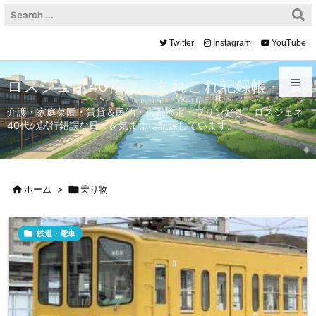
Twitter
Instagram
YouTube

ロスジェネ40代の、あれこれ記録帳

介護・家庭菜園・賃貸＆民泊・京都検定・プリン好き。ロスジェネ
40代の試行錯誤な日々を気ままに記録しています。
メニュ

サイド


ホーム
>

乗り物
前へ


鉄道・電車
次へ

検索