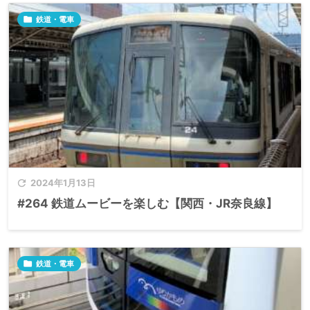

鉄道・電車

2024年1月13日
#264 鉄道ムービーを楽しむ【関西・JR奈良線】

鉄道・電車