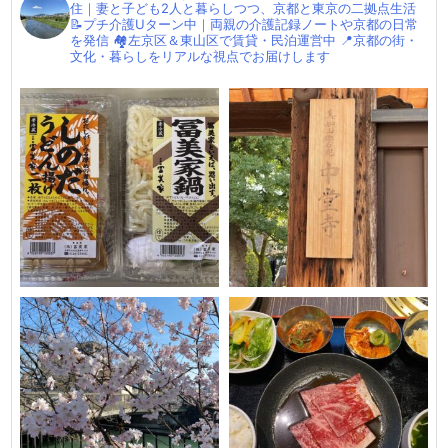
住｜妻と子ども2人と暮らしつつ、京都と東京の二拠点生活
📝プチ介護Uターン中｜両親の介護記録ノートや京都の日常
を発信
🏘左京区＆東山区で賃貸・民泊運営中
📍京都の街・
文化・暮らしをリアルな視点でお届けします