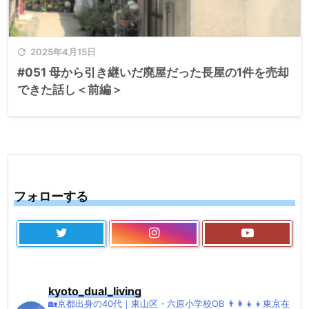

2025年4月15日
#051 母から引き継いだ廃屋だった長屋の1件を売却
できた話し＜前編＞
フォローする
kyoto_dual_living
🏡京都出身の40代｜東山区・六原小学校OB
👨‍👩‍👧‍👦東京在