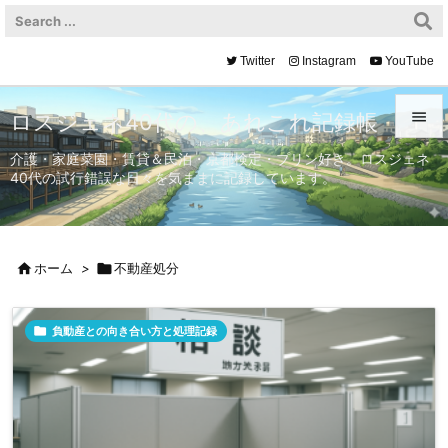
Twitter
Instagram
YouTube

ロスジェネ40代の、あれこれ記録帳

介護・家庭菜園・賃貸＆民泊・京都検定・プリン好き。ロスジェネ
40代の試行錯誤な日々を気ままに記録しています。
メニュ

サイド


ホーム
>

不動産処分
前へ


負動産との向き合い方と処理記録
次へ

検索