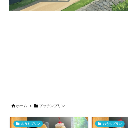

ホーム
>

プッチンプリン

おうちプリン

おうちプリン