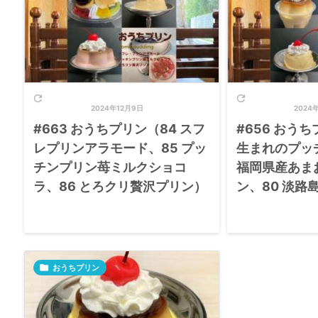


2024年12月9日
2024
#663 おうちプリン（84 スフ
#656 おうち
レプリンアラモード、85 プッ
生まれのプッ
チンプリン苺ミルクショコ
福岡県産あま
ラ、86 とろクリ贅沢プリン）
ン、80 淡路

おうちプリン