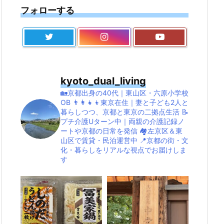
フォローする
kyoto_dual_living
🏡京都出身の40代｜東山区・六原小学校
OB
👨‍👩‍👧‍👦東京在住｜妻と子ども2人と
暮らしつつ、京都と東京の二拠点生活
📝
プチ介護Uターン中｜両親の介護記録ノ
ートや京都の日常を発信
🏘左京区＆東
山区で賃貸・民泊運営中
📍京都の街・文
化・暮らしをリアルな視点でお届けしま
す