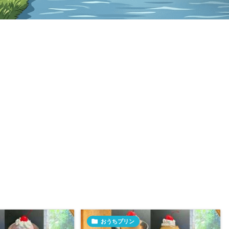

おうちプリン