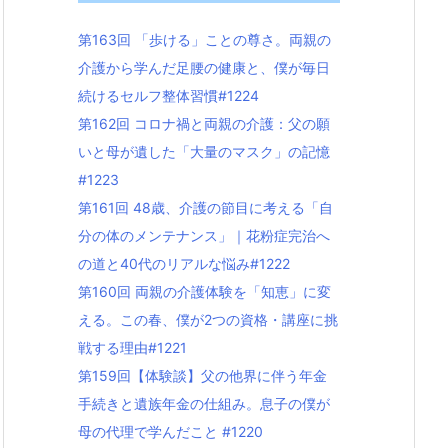
第163回 「歩ける」ことの尊さ。両親の
介護から学んだ足腰の健康と、僕が毎日
続けるセルフ整体習慣#1224
第162回 コロナ禍と両親の介護：父の願
いと母が遺した「大量のマスク」の記憶
#1223
第161回 48歳、介護の節目に考える「自
分の体のメンテナンス」｜花粉症完治へ
の道と40代のリアルな悩み#1222
第160回 両親の介護体験を「知恵」に変
える。この春、僕が2つの資格・講座に挑
戦する理由#1221
第159回【体験談】父の他界に伴う年金
手続きと遺族年金の仕組み。息子の僕が
母の代理で学んだこと #1220