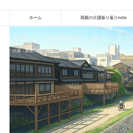
ホーム
両親の介護振り返りnote
ロスジェネ40代の、あれこれ
介護・家庭菜園・賃貸＆民泊・京都検定・プリン好き。ロスジェ