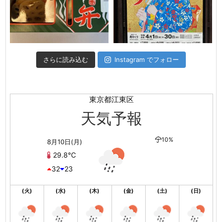
さらに読み込む
Instagram でフォロー
東京都江東区
天気予報
10%
8月10日(月)
29.8℃
32
23
(火)
(水)
(木)
(金)
(土)
(日)