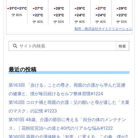
31℃
21℃
27℃
28℃
29℃
27℃
29℃
80%
22℃
23℃
24℃
24℃
23℃
40%
50%
40%
40%
50%
制作：株式会社サイトクリエーション
最近の投稿
第163回 「歩ける」ことの尊さ。両親の介護から学んだ足腰
の健康と、僕が毎日続けるセルフ整体習慣#1224
第162回 コロナ禍と両親の介護：父の願いと母が遺した「大量
のマスク」の記憶 #1223
第161回 48歳、介護の節目に考える「自分の体のメンテナン
ス」｜花粉症完治への道と40代のリアルな悩み#1222
第160回 両親の介護体験を「知恵」に変える。この春、僕が2