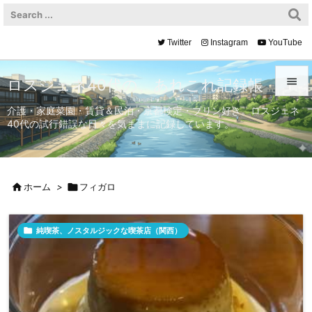
Twitter
Instagram
YouTube

ロスジェネ40代の、あれこれ記録帳

介護・家庭菜園・賃貸＆民泊・京都検定・プリン好き。ロスジェネ
40代の試行錯誤な日々を気ままに記録しています。
メニュ

サイド


ホーム
>

フィガロ
前へ


純喫茶、ノスタルジックな喫茶店（関西）
次へ

検索