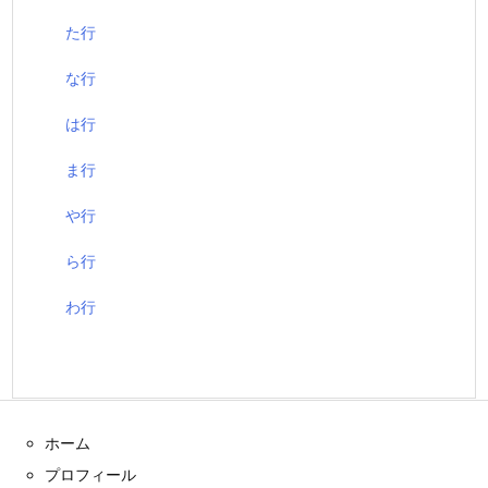
た行
な行
は行
ま行
や行
ら行
わ行
ホーム
プロフィール