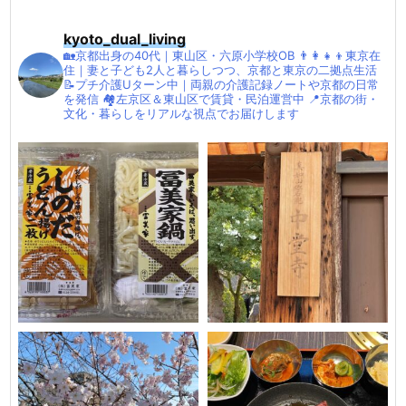
kyoto_dual_living
🏡京都出身の40代｜東山区・六原小学校OB
👨‍👩‍👧‍👦東京在
住｜妻と子ども2人と暮らしつつ、京都と東京の二拠点生活
📝プチ介護Uターン中｜両親の介護記録ノートや京都の日常
を発信
🏘左京区＆東山区で賃貸・民泊運営中
📍京都の街・
文化・暮らしをリアルな視点でお届けします