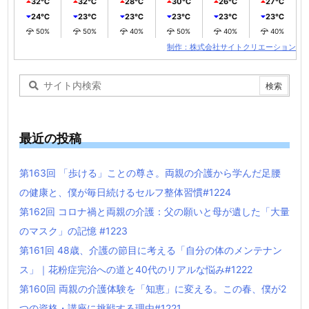
32℃
32℃
28℃
30℃
26℃
27℃
24℃
23℃
23℃
23℃
23℃
23℃
50%
50%
40%
50%
40%
40%
制作：株式会社サイトクリエーション
最近の投稿
第163回 「歩ける」ことの尊さ。両親の介護から学んだ足腰
の健康と、僕が毎日続けるセルフ整体習慣#1224
第162回 コロナ禍と両親の介護：父の願いと母が遺した「大量
のマスク」の記憶 #1223
第161回 48歳、介護の節目に考える「自分の体のメンテナン
ス」｜花粉症完治への道と40代のリアルな悩み#1222
第160回 両親の介護体験を「知恵」に変える。この春、僕が2
つの資格・講座に挑戦する理由#1221