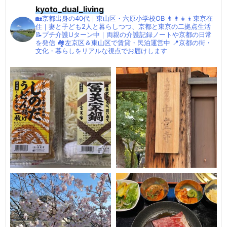
kyoto_dual_living
🏡京都出身の40代｜東山区・六原小学校OB
👨‍👩‍👧‍👦東京在
住｜妻と子ども2人と暮らしつつ、京都と東京の二拠点生活
📝プチ介護Uターン中｜両親の介護記録ノートや京都の日常
を発信
🏘左京区＆東山区で賃貸・民泊運営中
📍京都の街・
文化・暮らしをリアルな視点でお届けします