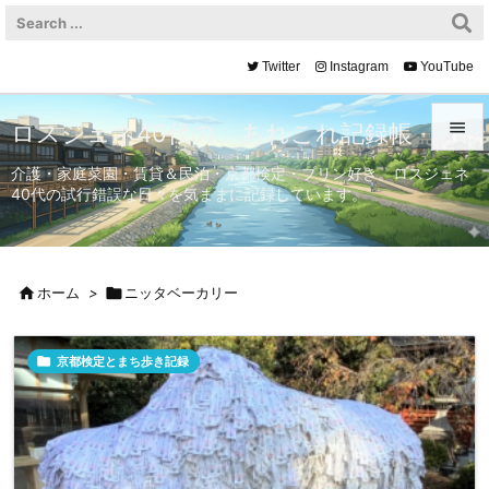
Twitter
Instagram
YouTube

ロスジェネ40代の、あれこれ記録帳

介護・家庭菜園・賃貸＆民泊・京都検定・プリン好き。ロスジェネ
40代の試行錯誤な日々を気ままに記録しています。
メニュ

サイド


ホーム
>

ニッタベーカリー
前へ


京都検定とまち歩き記録
次へ

検索