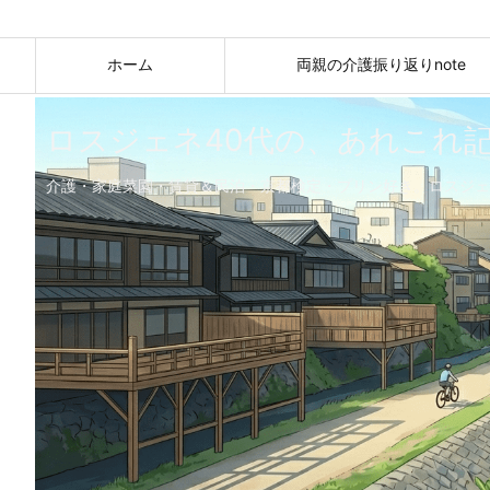
ホーム
両親の介護振り返りnote
ロスジェネ40代の、あれこれ
介護・家庭菜園・賃貸＆民泊・京都検定・プリン好き。ロスジェ