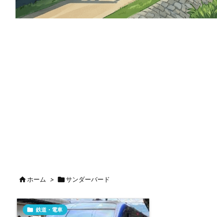

ホーム
>

サンダーバード

鉄道・電車