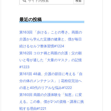
最近の投稿
第163回 「歩ける」ことの尊さ。両親の
介護から学んだ足腰の健康と、僕が毎日
続けるセルフ整体習慣#1224
第162回 コロナ禍と両親の介護：父の願
いと母が遺した「大量のマスク」の記憶
#1223
第161回 48歳、介護の節目に考える「自
分の体のメンテナンス」｜花粉症完治へ
の道と40代のリアルな悩み#1222
第160回 両親の介護体験を「知恵」に変
える。この春、僕が2つの資格・講座に挑
戦する理由#1221