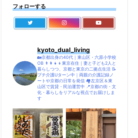
フォローする
kyoto_dual_living
🏡京都出身の40代｜東山区・六原小学校
OB
👨‍👩‍👧‍👦東京在住｜妻と子ども2人と
暮らしつつ、京都と東京の二拠点生活
📝
プチ介護Uターン中｜両親の介護記録ノ
ートや京都の日常を発信
🏘左京区＆東
山区で賃貸・民泊運営中
📍京都の街・文
化・暮らしをリアルな視点でお届けしま
す