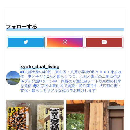
フォローする
kyoto_dual_living
🏡京都出身の40代｜東山区・六原小学校OB
👨‍👩‍👧‍👦東京在
住｜妻と子ども2人と暮らしつつ、京都と東京の二拠点生活
📝プチ介護Uターン中｜両親の介護記録ノートや京都の日常
を発信
🏘左京区＆東山区で賃貸・民泊運営中
📍京都の街・
文化・暮らしをリアルな視点でお届けします