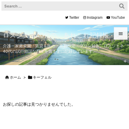
Twitter
Instagram
YouTube

ロスジェネ40代の、あれこれ記録帳

介護・家庭菜園・賃貸＆民泊・京都検定・プリン好き。ロスジェネ
40代の試行錯誤な日々を気ままに記録しています。
メニュ

サイド


ホーム
>

キーフェル
前へ

次へ

お探しの記事は見つかりませんでした。
検索