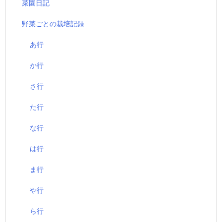
菜園日記
野菜ごとの栽培記録
あ行
か行
さ行
た行
な行
は行
ま行
や行
ら行