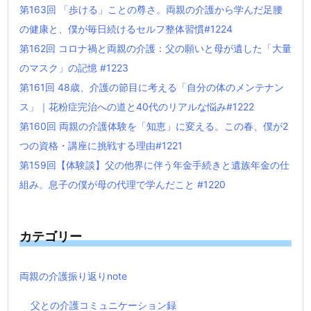
第163回 「歩ける」ことの尊さ。両親の介護から学んだ足腰
の健康と、僕が毎日続けるセルフ整体習慣#1224
第162回 コロナ禍と両親の介護：父の願いと母が遺した「大量
のマスク」の記憶 #1223
第161回 48歳、介護の節目に考える「自分の体のメンテナン
ス」｜花粉症完治への道と40代のリアルな悩み#1222
第160回 両親の介護体験を「知恵」に変える。この春、僕が2
つの資格・講座に挑戦する理由#1221
第159回【体験談】父の他界に伴う年金手続きと遺族年金の仕
組み。息子の僕が母の代理で学んだこと #1220
カテゴリー
両親の介護振り返りnote
父との介護コミュニケーション録